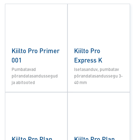
Kiilto Pro Primer
Kiilto Pro
001
Express K
Pumbatavad
Isetasanduv, pumbatav
põrandatasandussegud
põrandatasandussegu 3-
ja abitooted
40 mm
Kiilto Pro Plan
Kiilto Pro Plan