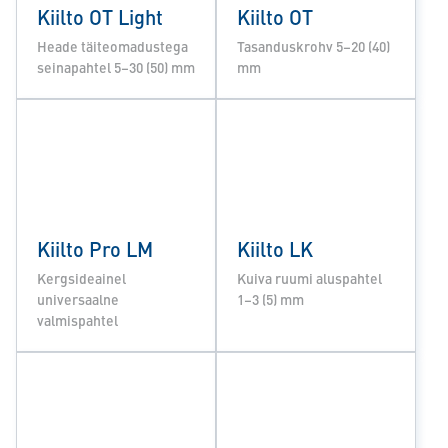
Kiilto OT Light
Kiilto OT
Heade täiteomadustega
Tasanduskrohv 5–20 (40)
seinapahtel 5–30 (50) mm
mm
Kiilto Pro LM
Kiilto LK
Kergsideainel
Kuiva ruumi aluspahtel
universaalne
1–3 (5) mm
valmispahtel