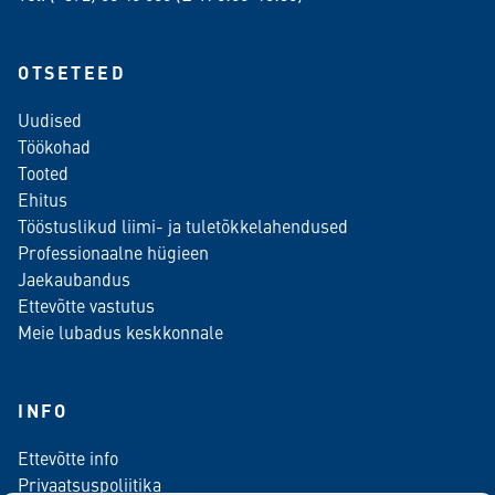
OTSETEED
Uudised
Töökohad
Tooted
Ehitus
Tööstuslikud liimi- ja tuletõkkelahendused
Professionaalne hügieen
Jaekaubandus
Ettevõtte vastutus
Meie lubadus keskkonnale
INFO
Ettevõtte info
Privaatsuspoliitika