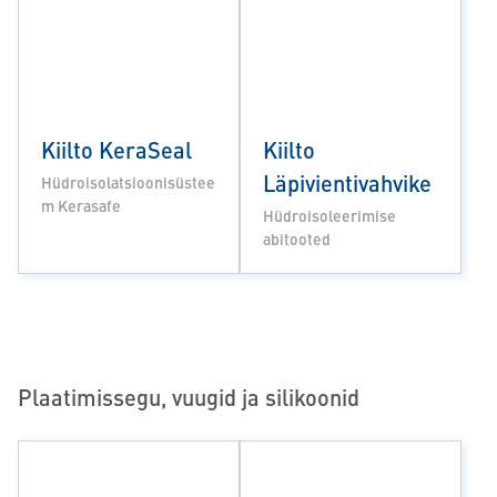
Kiilto KeraSeal
Kiilto
Läpivientivahvike
Hüdroisolatsioonisüstee
m Kerasafe
Hüdroisoleerimise
abitooted
Plaatimissegu, vuugid ja silikoonid