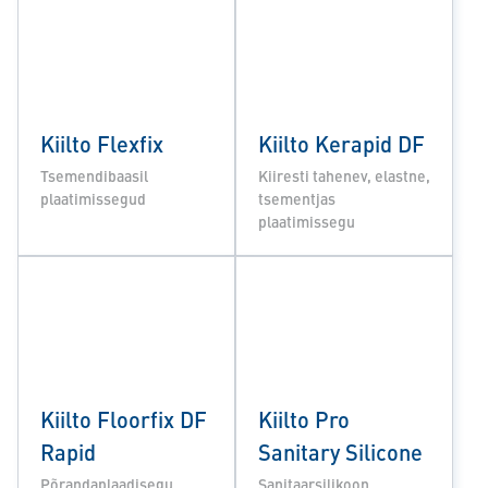
Kiilto Flexfix
Kiilto Kerapid DF
Tsemendibaasil
Kiiresti tahenev, elastne,
plaatimissegud
tsementjas
plaatimissegu
Kiilto Floorfix DF
Kiilto Pro
Rapid
Sanitary Silicone
Põrandaplaadisegu
Sanitaarsilikoon