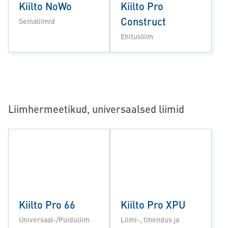
Kiilto NoWo
Kiilto Pro
Construct
Seinaliimid
Ehitusliim
Liimhermeetikud, universaalsed liimid
Kiilto Pro 66
Kiilto Pro XPU
Universaal-/Puiduliim
Liimi-, tihendus ja