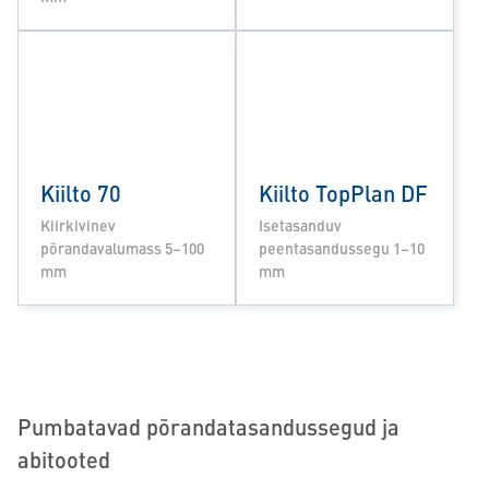
Kiilto 70
Kiilto TopPlan DF
Kiirkivinev
Isetasanduv
põrandavalumass 5–100
peentasandussegu 1–10
mm
mm
Pumbatavad põrandatasandussegud ja
abitooted