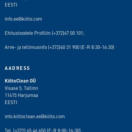
EESTI
info.ee@kiilto.com
Ehitustoodete Profiliin (+372)67 00 101;
Arve- ja tellimusinfo (+372)60 31 900 (E-R 8:30-16:30)
AADRESS
KiiltoClean OÜ
Visase 5, Tallinn
11415 Harjumaa
EESTI
info.kiiltoclean.ee@kiilto.com
Tel. (+372)
65 46 650
(E-R 8:00-16:30)