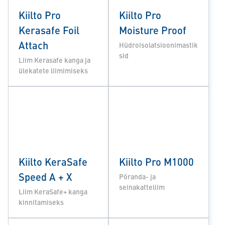
Kiilto Pro
Kiilto Pro
Kerasafe Foil
Moisture Proof
Attach
Hüdroisolatsioonimastik
sid
Liim Kerasafe kanga ja
ülekatete liimimiseks
Kiilto KeraSafe
Kiilto Pro M1000
Speed A + X
Põranda- ja
seinakatteliim
Liim KeraSafe+ kanga
kinnitamiseks