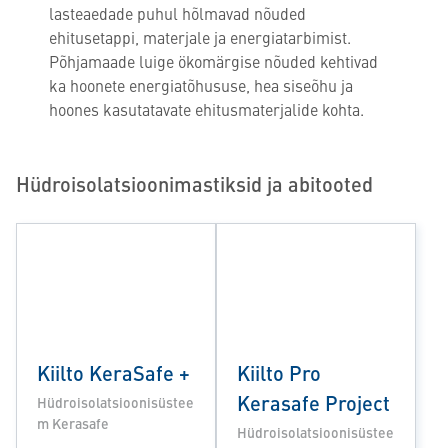
lasteaedade puhul hõlmavad nõuded
ehitusetappi, materjale ja energiatarbimist.
Põhjamaade luige ökomärgise nõuded kehtivad
ka hoonete energiatõhususe, hea siseõhu ja
hoones kasutatavate ehitusmaterjalide kohta.
Hüdroisolatsioonimastiksid ja abitooted
Kiilto KeraSafe +
Kiilto Pro
Kerasafe Project
Hüdroisolatsioonisüstee
m Kerasafe
Hüdroisolatsioonisüstee