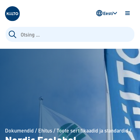
Kiilto Estonia
Eesti
AVA
MENÜ
Otsi:
Dokumendid
/
Ehitus
/
Toote sertifikaadid ja standardid
/
Nordic Ecolabel