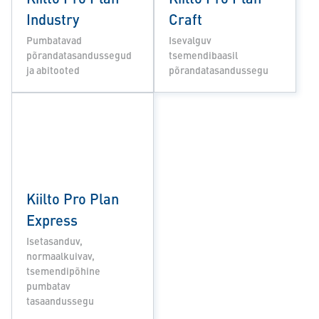
Industry
Craft
Pumbatavad
Isevalguv
põrandatasandussegud
tsemendibaasil
ja abitooted
põrandatasandussegu
Kiilto Pro Plan
Express
Isetasanduv,
normaalkuivav,
tsemendipõhine
pumbatav
tasaandussegu