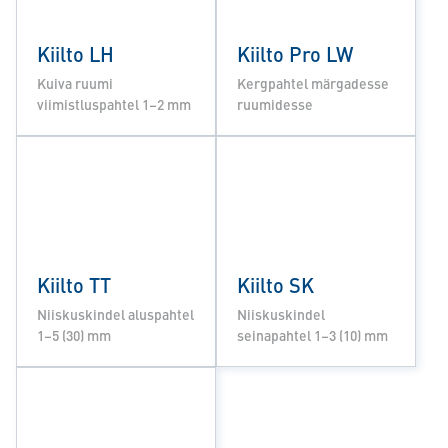
Kiilto LH
Kiilto Pro LW
Kuiva ruumi
Kergpahtel märgadesse
viimistluspahtel 1–2 mm
ruumidesse
Kiilto TT
Kiilto SK
Niiskuskindel aluspahtel
Niiskuskindel
1–5 (30) mm
seinapahtel 1–3 (10) mm