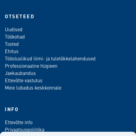
OTSETEED
Uudised
Töökohad
Tooted
Ehitus
Tööstuslikud liimi- ja tuletõkkelahendused
Professionaalne hügieen
Jaekaubandus
Ettevõtte vastutus
Meie lubadus keskkonnale
INFO
Ettevõtte info
Privaatsuspoliitika