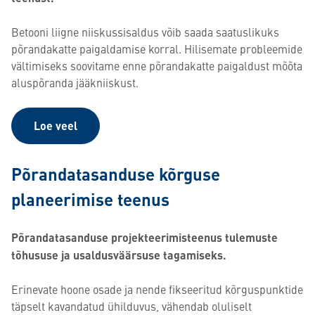
Betooni liigne niiskussisaldus võib saada saatuslikuks
põrandakatte paigaldamise korral. Hilisemate probleemide
vältimiseks soovitame enne põrandakatte paigaldust mõõta
aluspõranda jääkniiskust.
Loe veel
Põrandatasanduse kõrguse
planeerimise teenus
Põrandatasanduse projekteerimisteenus tulemuste
tõhususe ja usaldusväärsuse tagamiseks.
Erinevate hoone osade ja nende fikseeritud kõrguspunktide
täpselt kavandatud ühilduvus, vähendab oluliselt