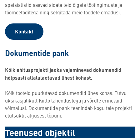
spetsialistid saavad aidata teid õigete töötingimuste ja
töömeetoditega ning selgitada meie toodete omadusi.
Kontakt
Dokumentide pank
Kõik ehitusprojekti jaoks vajaminevad dokumendid
hõlpsasti allalalaetavad ühest kohast.
Kõik tooteid puudutavad dokumendid ühes kohas. Tutvu
üksikasjalikult Kiilto lahendustega ja võrdle erinevaid
võimalusi. Dokumentide pank teenindab kogu teie projekti
elutsüklit algusest lõpuni.
Teenused objektil