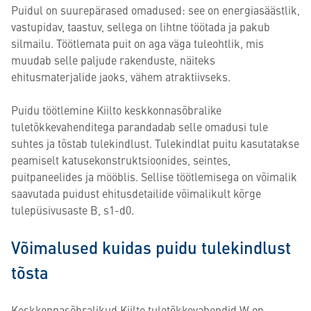
Puidul on suurepärased omadused: see on energiasäästlik,
vastupidav, taastuv, sellega on lihtne töötada ja pakub
silmailu. Töötlemata puit on aga väga tuleohtlik, mis
muudab selle paljude rakenduste, näiteks
ehitusmaterjalide jaoks, vähem atraktiivseks.
Puidu töötlemine Kiilto keskkonnasõbralike
tuletõkkevahenditega parandadab selle omadusi tule
suhtes ja tõstab tulekindlust. Tulekindlat puitu kasutatakse
peamiselt katusekonstruktsioonides, seintes,
puitpaneelides ja mööblis. Sellise töötlemisega on võimalik
saavutada puidust ehitusdetailide võimalikult kõrge
tulepüsivusaste B, s1-d0.
Võimalused kuidas puidu tulekindlust
tõsta
Keskkonnasõbralikud Kiilto tuletõkkevahendid W on