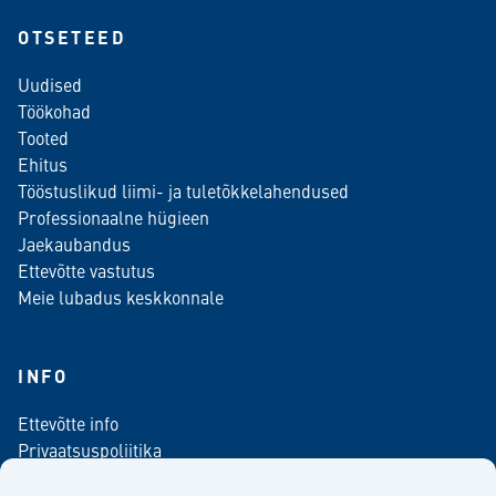
OTSETEED
Uudised
Töökohad
Tooted
Ehitus
Tööstuslikud liimi- ja tuletõkkelahendused
Professionaalne hügieen
Jaekaubandus
Ettevõtte vastutus
Meie lubadus keskkonnale
INFO
Ettevõtte info
Privaatsuspoliitika
Kontaktinfo