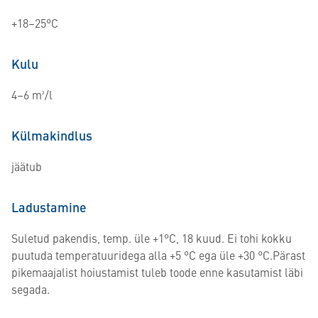
+18–25°C
Kulu
4–6 m²/l
Külmakindlus
jäätub
Ladustamine
Suletud pakendis, temp. üle +1°C, 18 kuud. Ei tohi kokku
puutuda temperatuuridega alla +5 °C ega üle +30 °C.Pärast
pikemaajalist hoiustamist tuleb toode enne kasutamist läbi
segada.