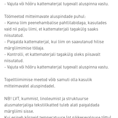
- Vajuta või hõõru kattematerjal tugevalt aluspinna vastu.
Töömeetod mitteimavate aluspindade puhul:
- Kanna liim peenehambalise pahtlilabidaga, kasutades
vaid nii palju liimi, et kattematerjali tagakülg saaks
niisutatud.
- Paigalda kattematerjal, kui liim on saavutanud hilise
märgliimimise tööaja.
- Kontrolli, et kattematerjali tagakülg oleks piisavalt
niisutatud.
- Vajuta või hõõru kattematerjal tugevalt aluspinna vastu.
Topeltliimimise meetod võib samuti olla kasulik
mitteimavatel aluspindadel.
NB! LVT, kummist, linoleumist ja struktuurse
alusmaterjaliga tekstiilkatted tuleb alati paigaldada
märgliimi sisse.
Kui esineb kõrgeid temperatuure (nt päikesevalguse tõttu)