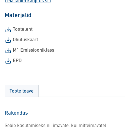
Leia lähim kauplus siit
Materjalid
Tooteleht
Ohutuskaart
M1 Emissiooniklass
EPD
Toote teave
Rakendus
Sobib kasutamiseks nii imavatel kui mitteimavatel