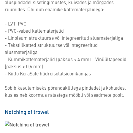
aluspindadel sisetingimustes, kuivades ja märgades
ruumides. Ühildub enamike kattematerjalidega:
- LVT, PVC
- PVC-vabad kattematerjalid
- Linoleum struktuurse või integreeritud alusmaterjaliga
- Tekstiilkatted struktuurse või integreeritud
alusmaterjaliga
- Kummikattematerjalid (paksus < 4 mm) - Vinüültapeedid
(paksus > 0,6 mm)
- Kiilto KeraSafe hüdroisolatsioonikangas
Sobib kasutamiseks põrandaküttega pindadel ja kohtades,
kus esineb koormus ratastega mööbli või seadmete poolt.
Notching of trowel