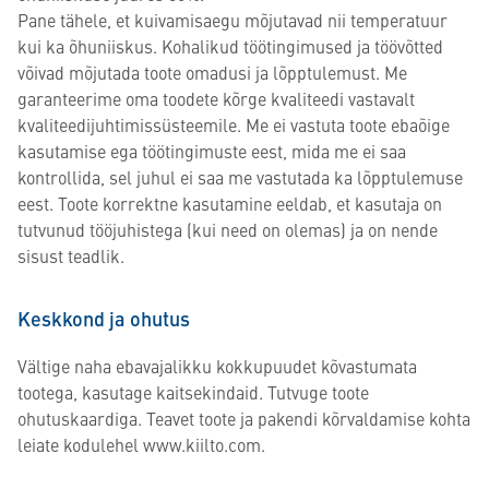
Pane tähele, et kuivamisaegu mõjutavad nii temperatuur
kui ka õhuniiskus. Kohalikud töötingimused ja töövõtted
võivad mõjutada toote omadusi ja lõpptulemust. Me
garanteerime oma toodete kõrge kvaliteedi vastavalt
kvaliteedijuhtimissüsteemile. Me ei vastuta toote ebaõige
kasutamise ega töötingimuste eest, mida me ei saa
kontrollida, sel juhul ei saa me vastutada ka lõpptulemuse
eest. Toote korrektne kasutamine eeldab, et kasutaja on
tutvunud tööjuhistega (kui need on olemas) ja on nende
sisust teadlik.
Keskkond ja ohutus
Vältige naha ebavajalikku kokkupuudet kõvastumata
tootega, kasutage kaitsekindaid. Tutvuge toote
ohutuskaardiga. Teavet toote ja pakendi kõrvaldamise kohta
leiate kodulehel www.kiilto.com.