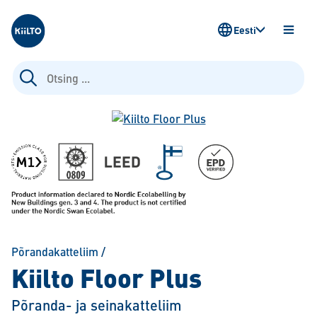
Kiilto Estonia
Eesti
AVA
MENÜ
Otsi:
Põrandakatteliim
/
Kiilto Floor Plus
Põranda- ja seinakatteliim