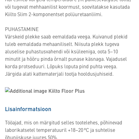
või tugevat mehhaanilist koormust, soovitatakse kasutada
Kiilto Slim 2-komponentset polüuretaanliimi.
PUHASTAMINE
Värskeid plekke saab eemaldada veega. Kuivanud plekid
tuleb eemaldada mehaaniliselt. Niisuta plekk tugeva
aluselise puhastusvahendi või ksüleeniga, oota 5–10
minutit ja hõõru pinda õrnalt punase käsnaga. Vajadusel
korda protseduuri. Lõpuks loputa pind puhta veega.
Järgida alati kattematerjali tootja hooldusjuhiseid.
Lisainformatsioon
Tööajad, mis on märgitud selles tootelehes, põhinevad
laborikatsetel temperatuuril +18–20 °C ja suhtelise
õhuniiskuse juures 50%.