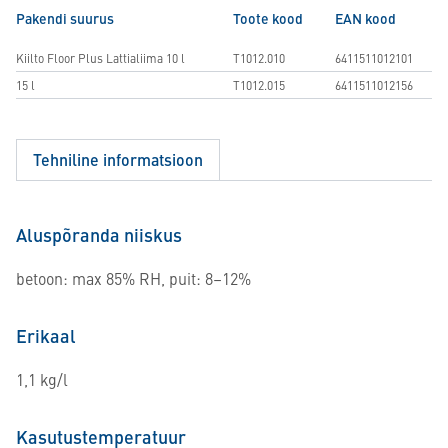
Pakendi suurus
Toote kood
EAN kood
Kiilto Floor Plus Lattialiima 10 l
T1012.010
6411511012101
15 l
T1012.015
6411511012156
Tehniline informatsioon
Aluspõranda niiskus
betoon: max 85% RH, puit: 8–12%
Erikaal
1,1 kg/l
Kasutustemperatuur