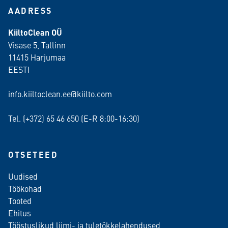
AADRESS
KiiltoClean OÜ
Visase 5, Tallinn
11415 Harjumaa
EESTI
info.kiiltoclean.ee@kiilto.com
Tel. (+372)
65 46 650
(E-R 8:00-16:30)
OTSETEED
Uudised
Töökohad
Tooted
Ehitus
Tööstuslikud liimi- ja tuletõkkelahendused