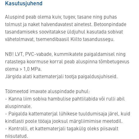
Kasutusjuhend
Aluspind peab olema kuiv, tugev, tasane ning puhas
tolmust ja naket halvendavatest ainetest. Betoonpindade
tasandamiseks soovitatakse üldjuhul kasutada sobivat
vähetolmavat, tsemendibaasil Kiilto tasandussegu.
NB! LVT, PVC-vabade, kummikatete paigaldamisel ning
ratastega koormuse korral peab aluspinna tõmbetugevus
olema > 1,0 MPa.
Järgida alati kattematerjali tootja paigaldusjuhiseid.
Töömeetod imavate aluspindade puhul:
- Kanna liim sobiva hambulise pahtlilabida või rulli abil
aluspinnale.
- Paigalda kattematerjal lühikese tuuldumisaja järel, kuid
kindlasti poole tööaja jooksul märgliimimise meetodil.
- Kontrolli, et kattematerjali tagakülg oleks piisavalt
niisutatud.