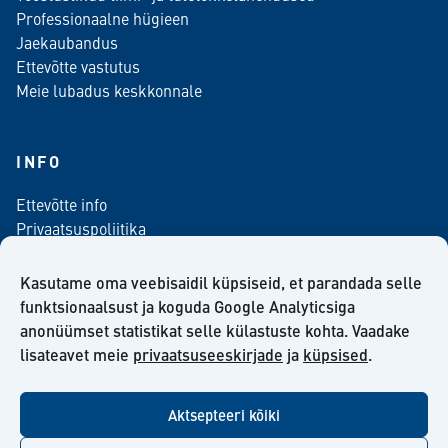
Professionaalne hügieen
Jaekaubandus
Ettevõtte vastutus
Meie lubadus keskkonnale
INFO
Ettevõtte info
Privaatsuspoliitika
Kontaktinfo
Meediale
Kasutame oma veebisaidil küpsiseid, et parandada selle
Telli meie uudiskiri
funktsionaalsust ja koguda Google Analyticsiga
anonüümset statistikat selle külastuste kohta. Vaadake
Kiilto Eesti OÜ müügilepingu tingimused
lisateavet meie
privaatsuseeskirjade
ja
küpsised
.
Aktsepteeri kõiki
facebook
twitter
linkedin
youtube