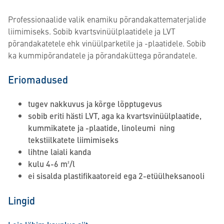
Professionaalide valik enamiku põrandakattematerjalide
liimimiseks. Sobib kvartsvinüülplaatidele ja LVT
põrandakatetele ehk vinüülparketile ja -plaatidele. Sobib
ka kummipõrandatele ja põrandaküttega põrandatele.
Eriomadused
tugev nakkuvus ja kõrge lõpptugevus
sobib eriti hästi LVT, aga ka kvartsvinüülplaatide,
kummikatete ja -plaatide, linoleumi ning
tekstiilkatete liimimiseks
lihtne laiali kanda
kulu 4-6 m²/l
ei sisalda plastifikaatoreid ega 2-etüülheksanooli
Lingid