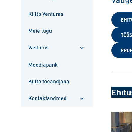
Kiilto Ventures
EHIT
Meie lugu
TÖÖS
Vastutus
PROF
Sulgege
alammenüü
Meediapank
Kiilto tööandjana
Ehitu
Kontaktandmed
Sulgege
alammenüü