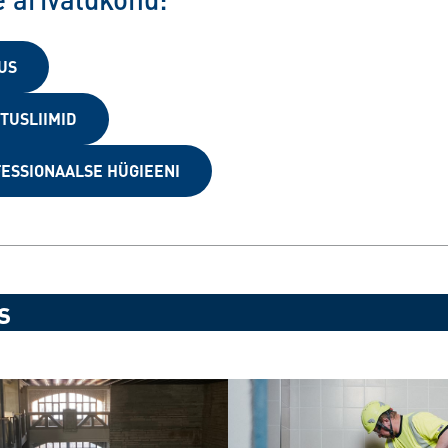
US
TUSLIIMID
ESSIONAALSE HÜGIEENI
s