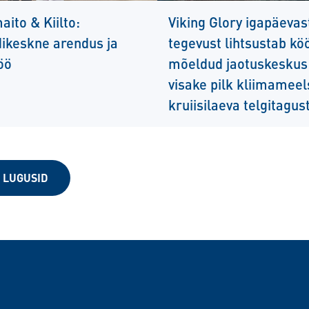
ito & Kiilto:
Viking Glory igapäevas
dikeskne arendus ja
tegevust lihtsustab kö
öö
mõeldud jaotuskeskus
visake pilk kliimameel
kruiisilaeva telgitagus
 LUGUSID