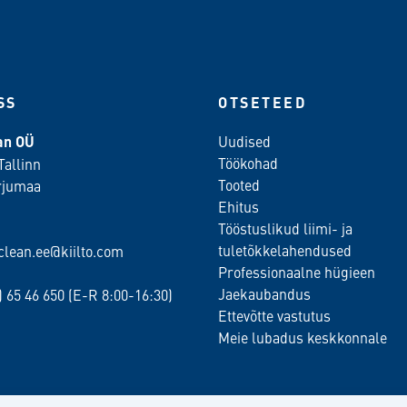
SS
OTSETEED
ean OÜ
Uudised
Töökohad
Tallinn
Tooted
rjumaa
Ehitus
Tööstuslikud liimi- ja
tuletõkkelahendused
oclean.ee@kiilto.com
Professionaalne hügieen
Jaekaubandus
2)
65 46 650
(E-R 8:00-16:30)
Ettevõtte vastutus
Meie lubadus keskkonnale