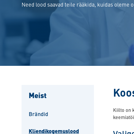
Need lood saavad teile rääkida, kuidas oleme
Koos
Meist
Kiilto on
Brändid
keemiatöö
Kliendikogemuslood
Valig