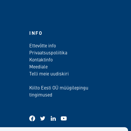
INFO
Ettevõtte info
Privaatsuspoliitika
Kontaktinfo
Meediale
Telli meie uudiskiri
Kiilto Eesti OÜ müügilepingu
tingimused
facebook
twitter
linkedin
youtube