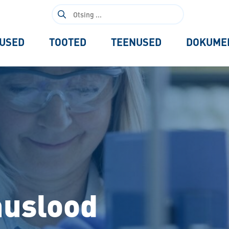
Otsi:
USED
TOOTED
TEENUSED
DOKUME
muslood