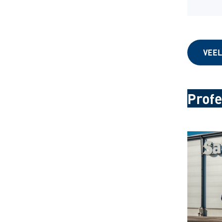
VEEL
Profe