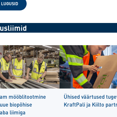
 LUGUSID
usliimid
am mööblitootmine
Ühised väärtused tug
 uue biopõhise
KraftPali ja Kiilto part
aba liimiga