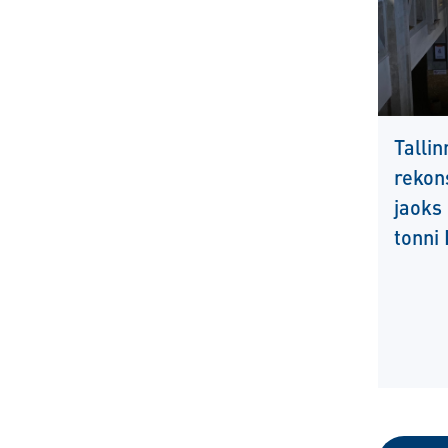
Talli
rekon
jaoks
tonni