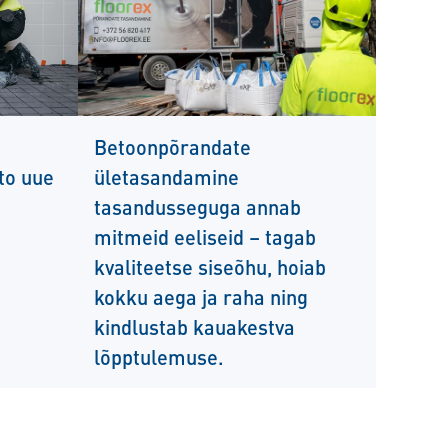
Betoonpõrandate
lto uue
ületasandamine
tasandusseguga annab
mitmeid eeliseid – tagab
kvaliteetse siseõhu, hoiab
kokku aega ja raha ning
kindlustab kauakestva
lõpptulemuse.