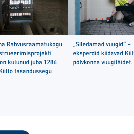
nna Rahvusraamatukogu
„Siledamad vuugid“ –
strueerimisprojekti
eksperdid kiidavad Kii
 on kulunud juba 1286
põlvkonna vuugitäidet.
 Kiilto tasandussegu