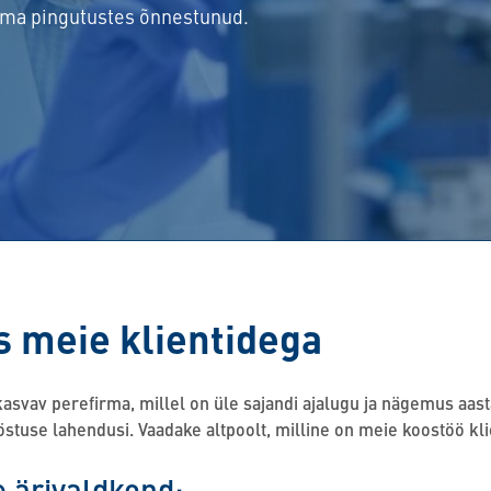
 oma pingutustes õnnestunud.
 meie klientidega
 kasvav perefirma, millel on üle sajandi ajalugu ja nägemus 
stuse lahendusi. Vaadake altpoolt, milline on meie koostöö kl
e ärivaldkond: