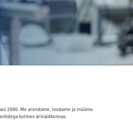
aastani 2080. Me arendame, toodame ja müüme
ientidega kolmes ärivaldkonnas.