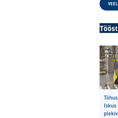
VEEL
Tööst
Tõhus
Iskus
plekiv