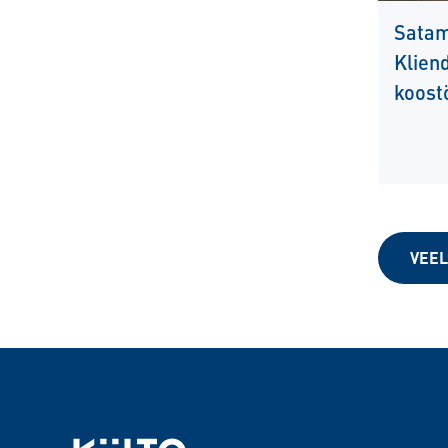
Satama
Klien
koost
VEEL