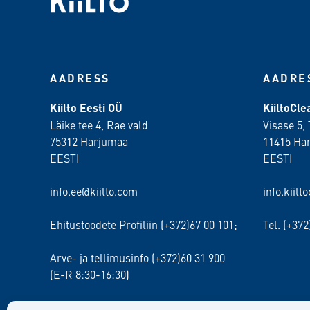
AADRESS
AADRE
Kiilto Eesti OÜ
KiiltoCl
Läike tee 4, Rae vald
Visase 5, 
75312 Harjumaa
11415 Ha
EESTI
EESTI
info.ee@kiilto.com
info.kiilt
Ehitustoodete Profiliin (+372)67 00 101;
Tel. (+37
Arve- ja tellimusinfo (+372)60 31 900
(E-R 8:30-16:30)