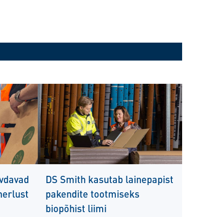
evdavad
DS Smith kasutab lainepapist
nerlust
pakendite tootmiseks
biopõhist liimi