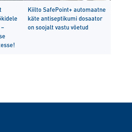
t
Kiilto SafePoint+ automaatne
ökidele
käte antiseptikumi dosaator
 –
on soojalt vastu võetud
se
tesse!