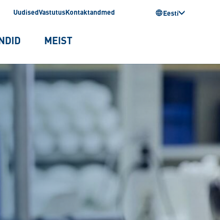
Uudised
Vastutus
Kontaktandmed
Eesti
NDID
MEIST