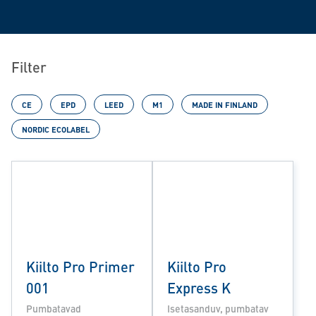
Filter
CE
EPD
LEED
M1
MADE IN FINLAND
NORDIC ECOLABEL
Kiilto Pro Primer
Kiilto Pro
001
Express K
Pumbatavad
Isetasanduv, pumbatav