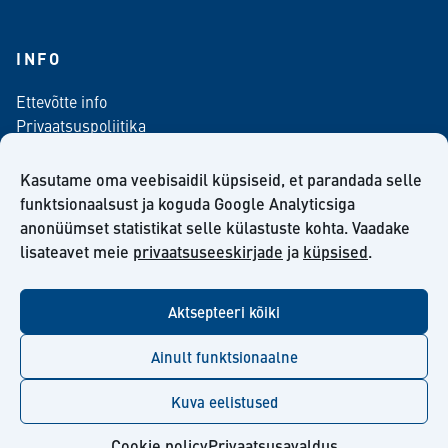
INFO
Ettevõtte info
Privaatsuspoliitika
Kontaktinfo
Meediale
Kasutame oma veebisaidil küpsiseid, et parandada selle
Telli meie uudiskiri
funktsionaalsust ja koguda Google Analyticsiga
anonüümset statistikat selle külastuste kohta. Vaadake
Kiilto Eesti OÜ müügilepingu tingimused
lisateavet meie
privaatsuseeskirjade
ja
küpsised
.
Aktsepteeri kõiki
facebook
twitter
linkedin
youtube
Ainult funktsionaalne
Kuva eelistused
© Kiilto 2026
Cookie policy
Privaatsusavaldus