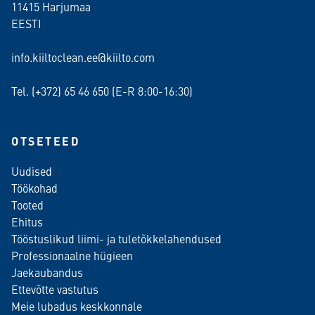
11415 Harjumaa
EESTI
info.kiiltoclean.ee@kiilto.com
Tel. (+372)
65 46 650
(E-R 8:00-16:30)
OTSETEED
Uudised
Töökohad
Tooted
Ehitus
Tööstuslikud liimi- ja tuletõkkelahendused
Professionaalne hügieen
Jaekaubandus
Ettevõtte vastutus
Meie lubadus keskkonnale