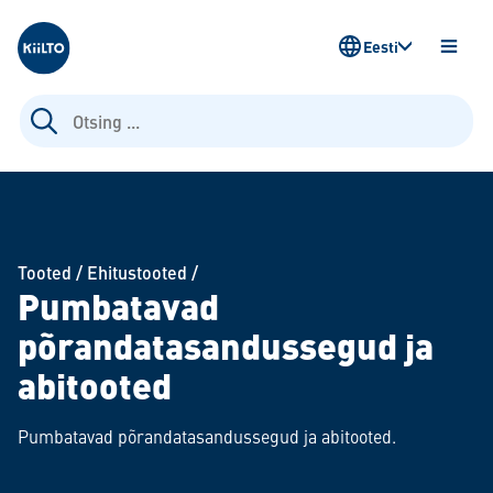
Kiilto Estonia
Eesti
AVA
MENÜ
Otsi:
Tooted
/
Ehitustooted
/
Pumbatavad
põrandatasandussegud ja
abitooted
Pumbatavad põrandatasandussegud ja abitooted.