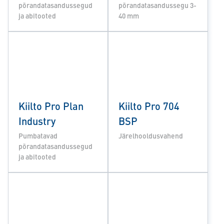
põrandatasandussegud
põrandatasandussegu 3-
ja abitooted
40 mm
Kiilto Pro Plan
Kiilto Pro 704
Industry
BSP
Pumbatavad
Järelhooldusvahend
põrandatasandussegud
ja abitooted