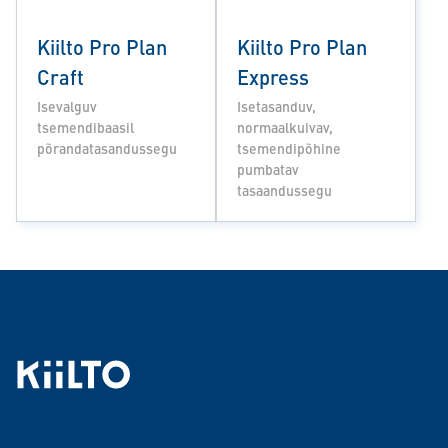
Kiilto Pro Plan
Kiilto Pro Plan
Craft
Express
Isevalguv
Isetasanduv,
tsemendibaasil
normaalkuivav,
põrandatasandussegu
tsemendipõhine
pumbatav
tasaandussegu