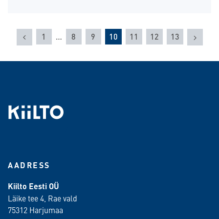
Eelmine
Järgm
1
…
8
9
10
11
12
13
AADRESS
Kiilto Eesti OÜ
Läike tee 4, Rae vald
75312 Harjumaa