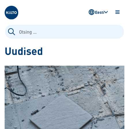
Kiilto Estonia
Eesti
AVA
MENÜ
Otsi:
Uudised