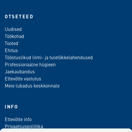
OTSETEED
Uudised
Töökohad
Tooted
Ehitus
Tööstuslikud liimi- ja tuletõkkelahendused
Professionaalne hügieen
Jaekaubandus
Ettevõtte vastutus
Meie lubadus keskkonnale
INFO
Ettevõtte info
Privaatsuspoliitika