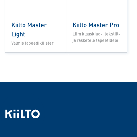
Kiilto Master
Kiilto Master Pro
Light
Liim klaaskiud-, tekstiil-
ja rasketele tapeetidele
Valmis tapeedikliister