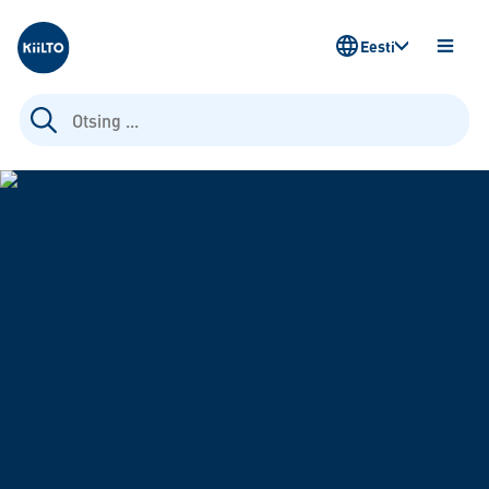
Kiilto Estonia
Eesti
AVA
MENÜ
Otsi: