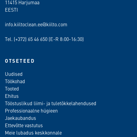
11415 Harjumaa
EESTI
info.kiiltoclean.ee@kiilto.com
Tel. (+372)
65 46 650
(E-R 8:00-16:30)
OTSETEED
Uudised
Töökohad
Tooted
Ehitus
Tööstuslikud liimi- ja tuletõkkelahendused
Professionaalne hügieen
Jaekaubandus
Ettevõtte vastutus
Meie lubadus keskkonnale