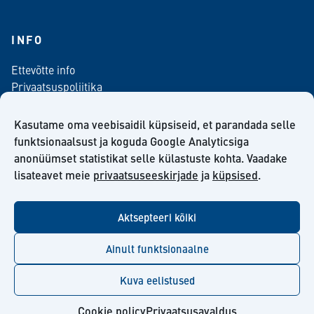
INFO
Ettevõtte info
Privaatsuspoliitika
Kontaktinfo
Meediale
Kasutame oma veebisaidil küpsiseid, et parandada selle
Telli meie uudiskiri
funktsionaalsust ja koguda Google Analyticsiga
anonüümset statistikat selle külastuste kohta. Vaadake
Kiilto Eesti OÜ müügilepingu tingimused
lisateavet meie
privaatsuseeskirjade
ja
küpsised
.
Aktsepteeri kõiki
facebook
twitter
linkedin
youtube
Ainult funktsionaalne
Kuva eelistused
© Kiilto 2026
Cookie policy
Privaatsusavaldus