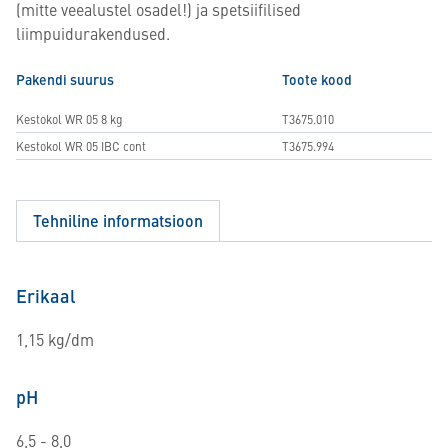
(mitte veealustel osadel!) ja spetsiifilised
liimpuidurakendused.
Pakendi suurus
Toote kood
Kestokol WR 05 8 kg
T3675.010
Kestokol WR 05 IBC cont
T3675.994
Tehniline informatsioon
Erikaal
1,15 kg/dm
pH
6,5 - 8,0