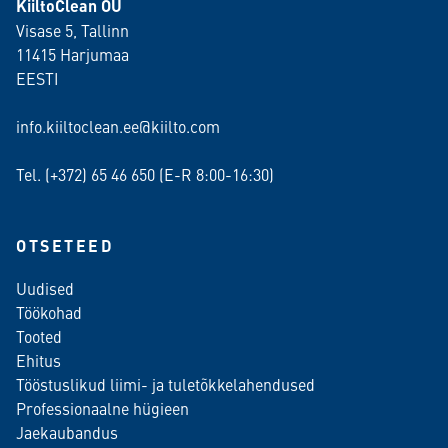
KiiltoClean OÜ
Visase 5, Tallinn
11415 Harjumaa
EESTI
info.kiiltoclean.ee@kiilto.com
Tel. (+372)
65 46 650
(E-R 8:00-16:30)
OTSETEED
Uudised
Töökohad
Tooted
Ehitus
Tööstuslikud liimi- ja tuletõkkelahendused
Professionaalne hügieen
Jaekaubandus