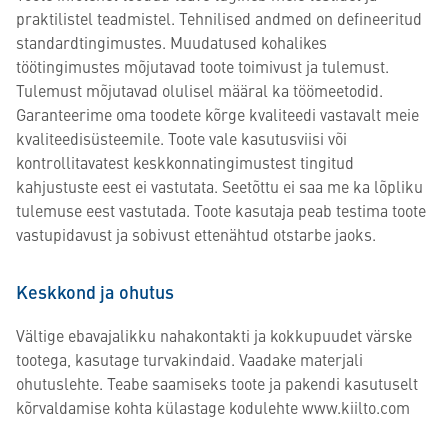
praktilistel teadmistel. Tehnilised andmed on defineeritud
standardtingimustes. Muudatused kohalikes
töötingimustes mõjutavad toote toimivust ja tulemust.
Tulemust mõjutavad olulisel määral ka töömeetodid.
Garanteerime oma toodete kõrge kvaliteedi vastavalt meie
kvaliteedisüsteemile. Toote vale kasutusviisi või
kontrollitavatest keskkonnatingimustest tingitud
kahjustuste eest ei vastutata. Seetõttu ei saa me ka lõpliku
tulemuse eest vastutada. Toote kasutaja peab testima toote
vastupidavust ja sobivust ettenähtud otstarbe jaoks.
Keskkond ja ohutus
Vältige ebavajalikku nahakontakti ja kokkupuudet värske
tootega, kasutage turvakindaid. Vaadake materjali
ohutuslehte. Teabe saamiseks toote ja pakendi kasutuselt
kõrvaldamise kohta külastage kodulehte www.kiilto.com