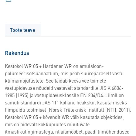
Toote teave
Rakendus
Kestokol WR 05 + Hardener WR on emulsioon-
polümeerisotsüanaatliim, mis peab suurepäraselt vastu
kliimamõjutustele. See täidab keeva vee toimele
vastupidavuse nõudeid vastavalt standardile JIS K 6806-
1985 (1995) ja vastupidavusklassile EN 204/D4. Liimil on
samuti standardi JAS 111 kohane heakskiit kasutamiseks
liimpuidu tootmisel (Norsk Träteknisk Institutt (NTI), 2011).
Kestokol WR 05 + kõvendit WR võib kasutada objektides,
mis on pidevalt kokkupuutes muutuvate
ilmastikutingimustega, nt aiamööbel, paadi liimühendused