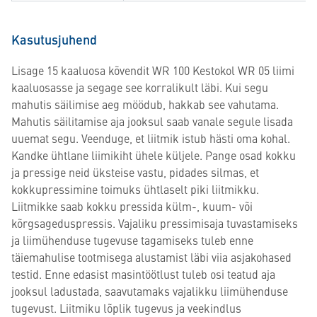
Kasutusjuhend
Lisage 15 kaaluosa kõvendit WR 100 Kestokol WR 05 liimi
kaaluosasse ja segage see korralikult läbi. Kui segu
mahutis säilimise aeg möödub, hakkab see vahutama.
Mahutis säilitamise aja jooksul saab vanale segule lisada
uuemat segu. Veenduge, et liitmik istub hästi oma kohal.
Kandke ühtlane liimikiht ühele küljele. Pange osad kokku
ja pressige neid üksteise vastu, pidades silmas, et
kokkupressimine toimuks ühtlaselt piki liitmikku.
Liitmikke saab kokku pressida külm-, kuum- või
kõrgsageduspressis. Vajaliku pressimisaja tuvastamiseks
ja liimühenduse tugevuse tagamiseks tuleb enne
täiemahulise tootmisega alustamist läbi viia asjakohased
testid. Enne edasist masintöötlust tuleb osi teatud aja
jooksul ladustada, saavutamaks vajalikku liimühenduse
tugevust. Liitmiku lõplik tugevus ja veekindlus