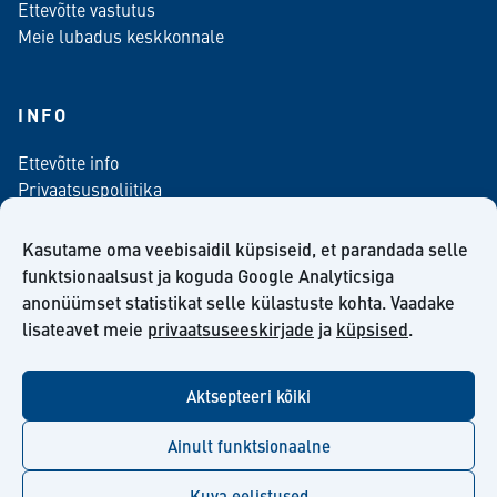
Ettevõtte vastutus
Meie lubadus keskkonnale
INFO
Ettevõtte info
Privaatsuspoliitika
Kontaktinfo
Meediale
Kasutame oma veebisaidil küpsiseid, et parandada selle
Telli meie uudiskiri
funktsionaalsust ja koguda Google Analyticsiga
anonüümset statistikat selle külastuste kohta. Vaadake
Kiilto Eesti OÜ müügilepingu tingimused
lisateavet meie
privaatsuseeskirjade
ja
küpsised
.
Aktsepteeri kõiki
facebook
twitter
linkedin
youtube
Ainult funktsionaalne
Kuva eelistused