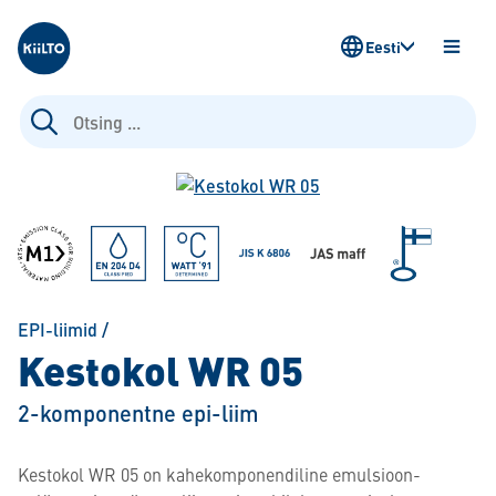
Kiilto Estonia
Eesti
AVA
MENÜ
Otsi:
EPI-liimid
/
Kestokol WR 05
2-komponentne epi-liim
Kestokol WR 05 on kahekomponendiline emulsioon-