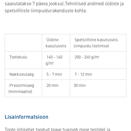
saavutatakse 7 päeva jooksul.Tehnilised andmed üldiste ja
spetsiifiliste liimpuidurakenduste kohta:
Üldine
Spetsiifiline kasutusviis
kasutusviis
liimpuidu tootmisel
Tootekulu
140 - 160
200 - 240 g/m²
g/m²
Nakkuvusaeg
5 - 7 min
7 - 12 min
Pressimisaeg
20 min
30 min
(minimaalne)
Lisainformatsioon
Toote infolehel toodud teave tugineb meie testidel ja