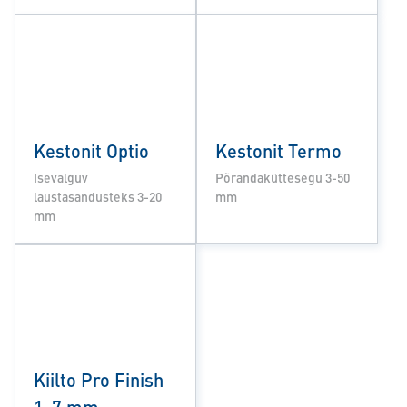
Kestonit Optio
Kestonit Termo
Isevalguv
Põrandaküttesegu 3-50
laustasandusteks 3-20
mm
mm
Kiilto Pro Finish
1-7 mm