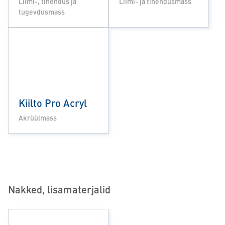
Liimi-, tihendus ja
Liimi- ja tihendusmass
tugevdusmass
Kiilto Pro Acryl
Akrüülmass
Nakked, lisamaterjalid