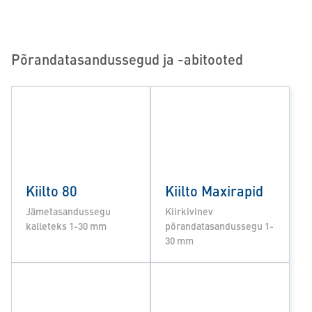
Põrandatasandussegud ja -abitooted
Kiilto 80
Kiilto Maxirapid
Jämetasandussegu
Kiirkivinev
kalleteks 1-30 mm
põrandatasandussegu 1-
30 mm