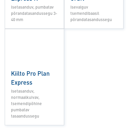
Isetasanduv, pumbatav
Isevalguv
põrandatasandussegu 3-
tsemendibaasil
40 mm
põrandatasandussegu
Kiilto Pro Plan
Express
Isetasanduv,
normaalkuivav,
tsemendipõhine
pumbatav
tasaandussegu