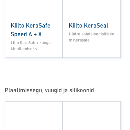
Kiilto KeraSafe
Kiilto KeraSeal
Speed A + X
Hüdroisolatsioonisüstee
m Kerasafe
Liim KeraSafe+ kanga
kinnitamiseks
Plaatimissegu, vuugid ja silikoonid