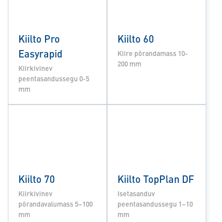
Kiilto Pro
Kiilto 60
Easyrapid
Kiire põrandamass 10-
200 mm
Kiirkivinev
peentasandussegu 0-5
mm
Kiilto 70
Kiilto TopPlan DF
Kiirkivinev
Isetasanduv
põrandavalumass 5–100
peentasandussegu 1–10
mm
mm