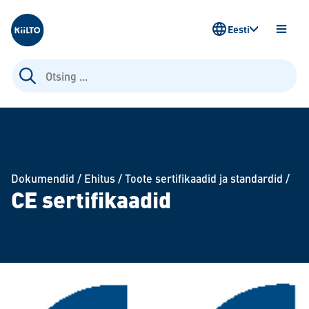
Kiilto Estonia
Eesti
AVA
MENÜ
Otsi:
Dokumendid
/
Ehitus
/
Toote sertifikaadid ja standardid
/
CE sertifikaadid