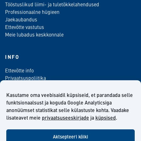
Tööstuslikud liimi- ja tuletõkkelahendused
Professionaalne hügieen
Jaekaubandus
Ettevõtte vastutus
Meie lubadus keskkonnale
INFO
Ettevõtte info
Privaatsuspoliitika
Kontaktinfo
Meediale
Kasutame oma veebisaidil küpsiseid, et parandada selle
Telli meie uudiskiri
funktsionaalsust ja koguda Google Analyticsiga
anonüümset statistikat selle külastuste kohta. Vaadake
Kiilto Eesti OÜ müügilepingu tingimused
lisateavet meie
privaatsuseeskirjade
ja
küpsised
.
Aktsepteeri kõiki
facebook
twitter
linkedin
youtube