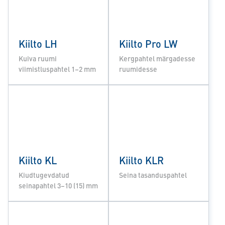
Kiilto LH
Kiilto Pro LW
Kuiva ruumi
Kergpahtel märgadesse
viimistluspahtel 1–2 mm
ruumidesse
Kiilto KL
Kiilto KLR
Kiudtugevdatud
Seina tasanduspahtel
seinapahtel 3–10 (15) mm