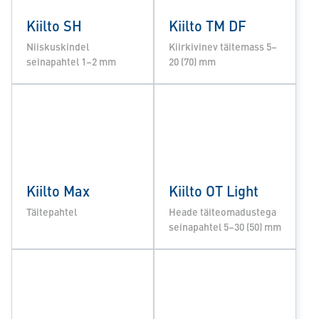
Kiilto SH
Kiilto TM DF
Niiskuskindel
Kiirkivinev täitemass 5–
seinapahtel 1–2 mm
20 (70) mm
Kiilto Max
Kiilto OT Light
Täitepahtel
Heade täiteomadustega
seinapahtel 5–30 (50) mm