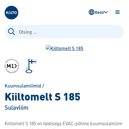
Kiilto Estonia
Eesti
AVA
MENÜ
Otsi:
Kuumsulamliimid
/
Kiiltomelt S 185
Sulavliim
Kiiltomelt S 185 on täidisega EVAC-põhine kuumsulamliim