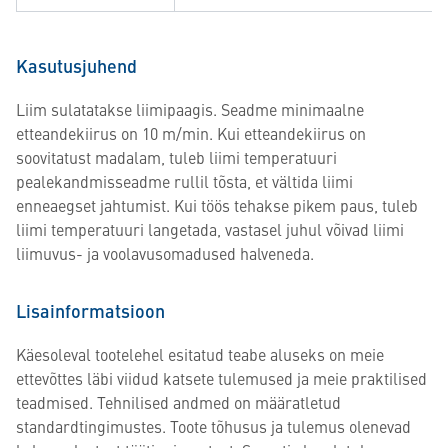
Kasutusjuhend
Liim sulatatakse liimipaagis. Seadme minimaalne
etteandekiirus on 10 m/min. Kui etteandekiirus on
soovitatust madalam, tuleb liimi temperatuuri
pealekandmisseadme rullil tõsta, et vältida liimi
enneaegset jahtumist. Kui töös tehakse pikem paus, tuleb
liimi temperatuuri langetada, vastasel juhul võivad liimi
liimuvus- ja voolavusomadused halveneda.
Lisainformatsioon
Käesoleval tootelehel esitatud teabe aluseks on meie
ettevõttes läbi viidud katsete tulemused ja meie praktilised
teadmised. Tehnilised andmed on määratletud
standardtingimustes. Toote tõhusus ja tulemus olenevad