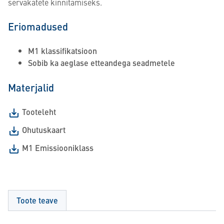
servakatete kinnitamiseks.
Eriomadused
M1 klassifikatsioon
Sobib ka aeglase etteandega seadmetele
Materjalid
Tooteleht
Ohutuskaart
M1 Emissiooniklass
Toote teave