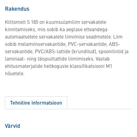
Rakendus
Kiiltomelt S 185 on kuumsulamliim servakatete
kinnitamiseks, mis sobib ka aeglase etteandega
automaatsetele servakatete liimimise seadmetele. Liim
sobib melamiinservakantide, PVC-servakantide, ABS-
servakantide, PVC/ABS-lattide (krunditud), spoonilintid ja
laminaat- ning täispuitlattide liimimiseks. Vastab
ehitusmaterjalide heitkoguste klassifikatsiooni M1
nõuetele.
Tehniline informatsioon
Värvid