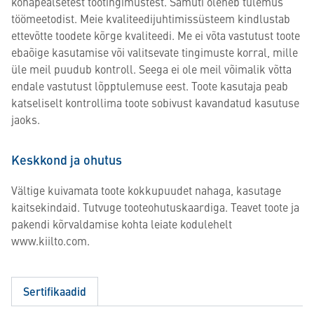
kohapealsetest töötingimustest. Samuti oleneb tulemus
töömeetodist. Meie kvaliteedijuhtimissüsteem kindlustab
ettevõtte toodete kõrge kvaliteedi. Me ei võta vastutust toote
ebaõige kasutamise või valitsevate tingimuste korral, mille
üle meil puudub kontroll. Seega ei ole meil võimalik võtta
endale vastutust lõpptulemuse eest. Toote kasutaja peab
katseliselt kontrollima toote sobivust kavandatud kasutuse
jaoks.
Keskkond ja ohutus
Vältige kuivamata toote kokkupuudet nahaga, kasutage
kaitsekindaid. Tutvuge tooteohutuskaardiga. Teavet toote ja
pakendi kõrvaldamise kohta leiate kodulehelt
www.kiilto.com.
Sertifikaadid