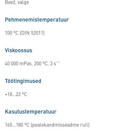
Beež, valge
Pehmenemistemperatuur
100 °C (DIN 52011)
Viskoossus
40 000 mPas, 200 °C, 3 s¯¹
Töötingimused
+18...22 °C
Kasutustemperatuur
165...180 °C (pealekandmisseadme rull)