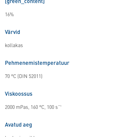
[green_content]
16%
Värvid
kollakas
Pehmenemistemperatuur
70 °C (DIN 52011)
Viskoossus
2000 mPas, 160 °C, 100 s¯¹
Avatud aeg