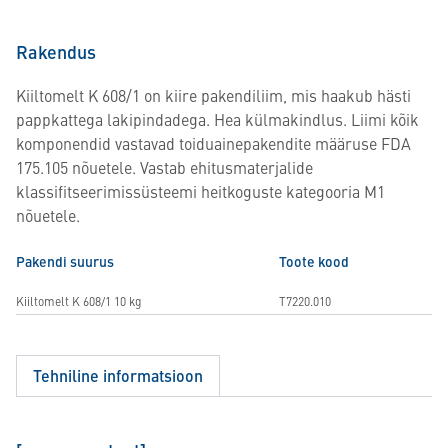
Rakendus
Kiiltomelt K 608/1 on kiire pakendiliim, mis haakub hästi
pappkattega lakipindadega. Hea külmakindlus. Liimi kõik
komponendid vastavad toiduainepakendite määruse FDA
175.105 nõuetele. Vastab ehitusmaterjalide
klassifitseerimissüsteemi heitkoguste kategooria M1
nõuetele.
Pakendi suurus
Toote kood
Kiiltomelt K 608/1 10 kg
T7220.010
Tehniline informatsioon