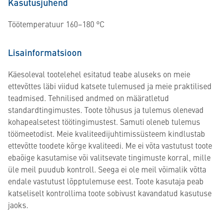
Kasutusjuhend
Töötemperatuur 160–180 °C
Lisainformatsioon
Käesoleval tootelehel esitatud teabe aluseks on meie
ettevõttes läbi viidud katsete tulemused ja meie praktilised
teadmised. Tehnilised andmed on määratletud
standardtingimustes. Toote tõhusus ja tulemus olenevad
kohapealsetest töötingimustest. Samuti oleneb tulemus
töömeetodist. Meie kvaliteedijuhtimissüsteem kindlustab
ettevõtte toodete kõrge kvaliteedi. Me ei võta vastutust toote
ebaõige kasutamise või valitsevate tingimuste korral, mille
üle meil puudub kontroll. Seega ei ole meil võimalik võtta
endale vastutust lõpptulemuse eest. Toote kasutaja peab
katseliselt kontrollima toote sobivust kavandatud kasutuse
jaoks.