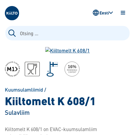
Kiilto Estonia
Eesti
AVA
MENÜ
Otsi:
Kuumsulamliimid
/
Kiiltomelt K 608/1
Sulavliim
Kiiltomelt K 608/1 on EVAC-kuumsulamliim