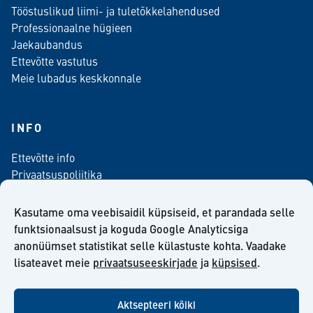
Tööstuslikud liimi- ja tuletõkkelahendused
Professionaalne hügieen
Jaekaubandus
Ettevõtte vastutus
Meie lubadus keskkonnale
INFO
Ettevõtte info
Privaatsuspoliitika
Kontaktinfo
Meediale
Kasutame oma veebisaidil küpsiseid, et parandada selle
Telli meie uudiskiri
funktsionaalsust ja koguda Google Analyticsiga
anonüümset statistikat selle külastuste kohta. Vaadake
Kiilto Eesti OÜ müügilepingu tingimused
lisateavet meie
privaatsuseeskirjade
ja
küpsised
.
Aktsepteeri kõiki
facebook
twitter
linkedin
youtube