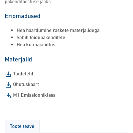
pakenditööstuse jaoks.
Eriomadused
Hea haardumine raskete materjalidega
Sobib toidupakenditele
Hea külmakindlus
Materjalid
Tooteleht
Ohutuskaart
M1 Emissiooniklass
Toote teave