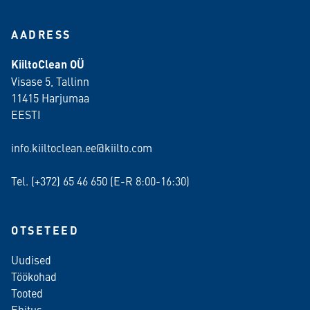
AADRESS
KiiltoClean OÜ
Visase 5, Tallinn
11415 Harjumaa
EESTI
info.kiiltoclean.ee@kiilto.com
Tel. (+372)
65 46 650
(E-R 8:00-16:30)
OTSETEED
Uudised
Töökohad
Tooted
Ehitus