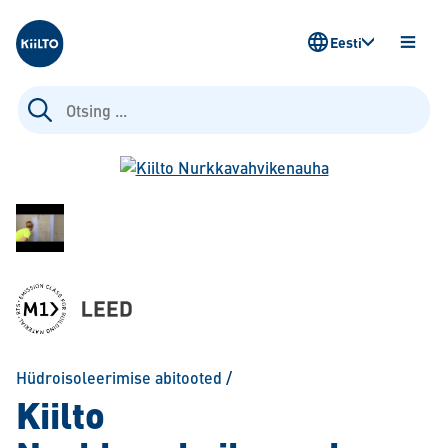
Kiilto Estonia
Eesti
AVA
MENÜ
Otsi:
Hüdroisoleerimise abitooted
/
Kiilto