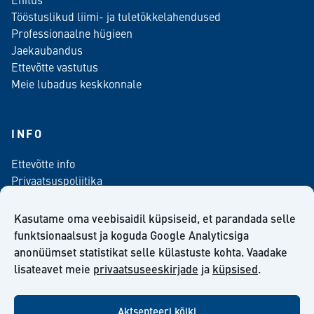
Tööstuslikud liimi- ja tuletõkkelahendused
Professionaalne hügieen
Jaekaubandus
Ettevõtte vastutus
Meie lubadus keskkonnale
INFO
Ettevõtte info
Privaatsuspoliitika
Kontaktinfo
Meediale
Kasutame oma veebisaidil küpsiseid, et parandada selle
Telli meie uudiskiri
funktsionaalsust ja koguda Google Analyticsiga
anonüümset statistikat selle külastuste kohta. Vaadake
Kiilto Eesti OÜ müügilepingu tingimused
lisateavet meie
privaatsuseeskirjade
ja
küpsised
.
Aktsepteeri kõiki