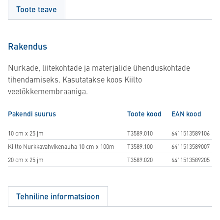
Toote teave
Rakendus
Nurkade, liitekohtade ja materjalide ühenduskohtade
tihendamiseks. Kasutatakse koos Kiilto
veetõkkemembraaniga.
Pakendi suurus
Toote kood
EAN kood
10 cm x 25 jm
T3589.010
6411513589106
Kiilto Nurkkavahvikenauha 10 cm x 100m
T3589.100
6411513589007
20 cm x 25 jm
T3589.020
6411513589205
Tehniline informatsioon