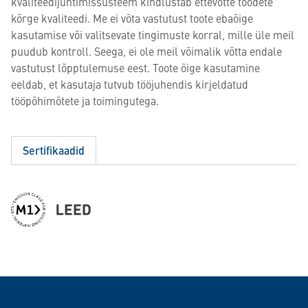
kvaliteedijuhtimissüsteem kindlustab ettevõtte toodete
kõrge kvaliteedi. Me ei võta vastutust toote ebaõige
kasutamise või valitsevate tingimuste korral, mille üle meil
puudub kontroll. Seega, ei ole meil võimalik võtta endale
vastutust lõpptulemuse eest. Toote õige kasutamine
eeldab, et kasutaja tutvub tööjuhendis kirjeldatud
tööpõhimõtete ja toimingutega.
Sertifikaadid