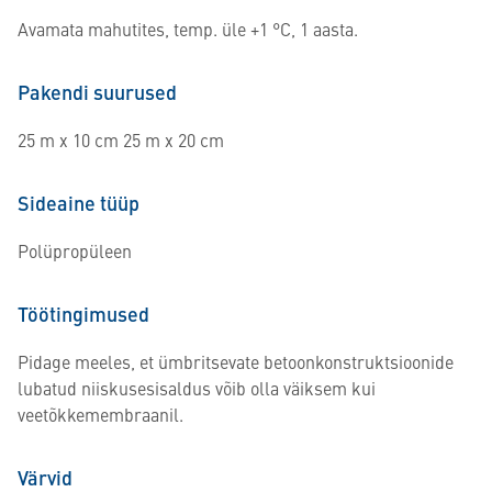
Avamata mahutites, temp. üle +1 °C, 1 aasta.
Pakendi suurused
25 m x 10 cm 25 m x 20 cm
Sideaine tüüp
Polüpropüleen
Töötingimused
Pidage meeles, et ümbritsevate betoonkonstruktsioonide
lubatud niiskusesisaldus võib olla väiksem kui
veetõkkemembraanil.
Värvid