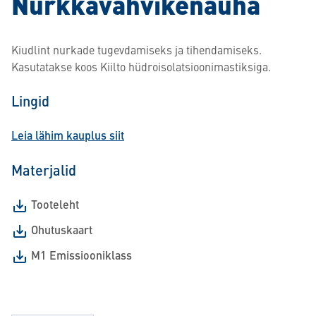
Nurkkavahvikenauha
Kiudlint nurkade tugevdamiseks ja tihendamiseks.
Kasutatakse koos Kiilto hüdroisolatsioonimastiksiga.
Lingid
Leia lähim kauplus siit
Materjalid
Tooteleht
Ohutuskaart
M1 Emissiooniklass