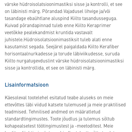
värske hüdroisolatsioonimastiksi sisse ja kontrolli, et see
on läbinisti märg. Põrandad:Vajadusel lihvige ja/või
tasandage ebaühtlane aluspind Kiilto tasandusseguga.
Kuivad põrandapinnad tuleb enne Kiilto Keraprimer
veetõkke pealekandmist kruntida vastavalt
juhistele.Hüdroisolatsioonimastiksit tuleb alati enne
kasutamist segada. Seejärel paigaldada Kiilto Kerafiber
horisontaalnurkadesse ja torude läbiviikudesse, suruda
Kiilto nurgatugevduslint värske hüdroisolatsioonimastiksi
sisse ja kontrollida, et see on läbinisti märg.
Lisainformatsioon
Käesoleval tootelehel esitatud teabe aluseks on meie
ettevõttes läbi viidud katsete tulemused ja meie praktilised
teadmised. Tehnilised andmed on määratletud
standardtingimustes. Toote jõudlus ja tulemus sõltub
kohapealsetest töötingimustest ja -meetoditest. Meie