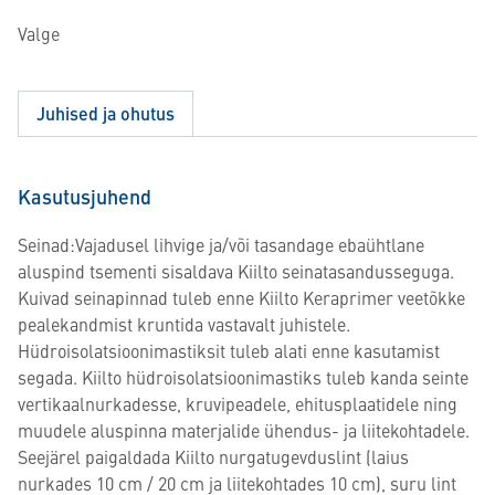
Valge
Juhised ja ohutus
Kasutusjuhend
Seinad:Vajadusel lihvige ja/või tasandage ebaühtlane
aluspind tsementi sisaldava Kiilto seinatasandusseguga.
Kuivad seinapinnad tuleb enne Kiilto Keraprimer veetõkke
pealekandmist kruntida vastavalt juhistele.
Hüdroisolatsioonimastiksit tuleb alati enne kasutamist
segada. Kiilto hüdroisolatsioonimastiks tuleb kanda seinte
vertikaalnurkadesse, kruvipeadele, ehitusplaatidele ning
muudele aluspinna materjalide ühendus- ja liitekohtadele.
Seejärel paigaldada Kiilto nurgatugevduslint (laius
nurkades 10 cm / 20 cm ja liitekohtades 10 cm), suru lint