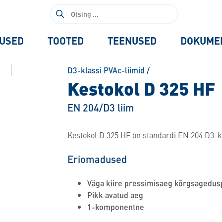
Otsi:
USED
TOOTED
TEENUSED
DOKUME
D3-klassi PVAc-liimid
/
Kestokol D 325 HF
EN 204/D3 liim
Kestokol D 325 HF on standardi EN 204 D3-k
Eriomadused
Väga kiire pressimisaeg kõrgsagedus
Pikk avatud aeg
1-komponentne