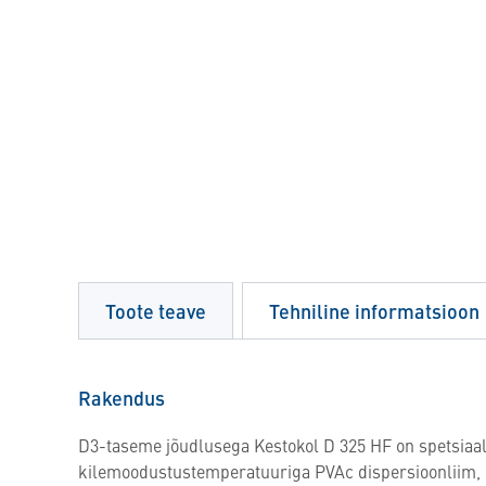
Toote teave
Tehniline informatsioon
Rakendus
D3-taseme jõudlusega Kestokol D 325 HF on spetsiaals
kilemoodustustemperatuuriga PVAc dispersioonliim, m