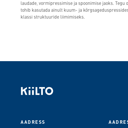
laudade, vormipressimise ja spoonimise jaoks. Tegu o
tohib kasutada ainult kuum- ja kõrgsageduspressides
klassi struktuuride liimimiseks.
AADRESS
AADRE