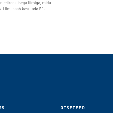
n erikoostisega liimiga, mida
. Liimi saab kasutada E1-
SS
OTSETEED