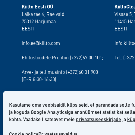
Kiilto Eesti OÜ
KiiltoCl
Läike tee 4, Rae vald
Visase 5, 
75312 Harjumaa
11415 Ha
EESTI
EESTI
info.ee@kiilto.com
info.kiilt
Ehitustoodete Profiliin (+372)67 00 101;
Tel. (+37
Arve- ja tellimusinfo (+372)60 31 900
(E-R 8:30-16:30)
Kasutame oma veebisaidil küpsiseid, et parandada selle f
ja koguda Google Analyticsiga anonüümset statistikat sell
kohta. Vaadake lisateavet meie
privaatsuseeskirjade
ja
küp
Cookie policy
Privaatsusavaldus