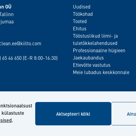
ean OÜ
Uudised
Töökohad
Tallinn
Tooted
rjumaa
Ehitus
Tööstuslikud liimi- ja
tuletõkkelahendused
oclean.ee@kiilto.com
Professionaalne hügieen
Jaekaubandus
2)
65 46 650
(E-R 8:00-16:30)
Ettevõtte vastutus
Meie lubadus keskkonnale
unktsionaalsust
e külastuste
Aktsepteeri kõiki
Ainu
sised
.
© Kiilto 2026