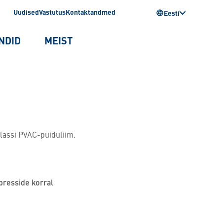
Uudised
Vastutus
Kontaktandmed
Eesti
NDID
MEIST
lassi PVAC-puiduliim.
presside korral