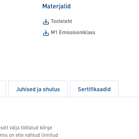
Materjalid
Tooteleht
M1 Emissiooniklass
Juhised ja ohutus
Sertifikaadid
elt välja töötatud kõrge
is on ette nähtud liimitud