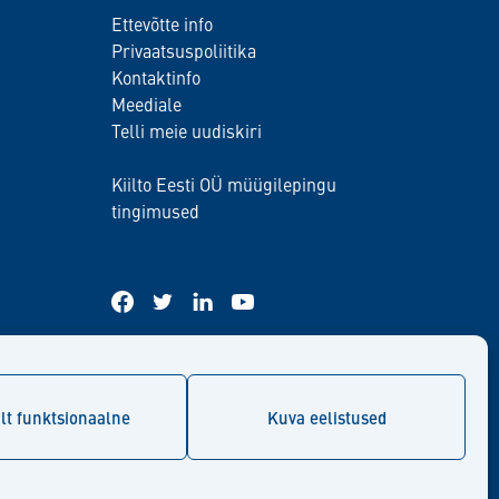
Ettevõtte info
Privaatsuspoliitika
Kontaktinfo
Meediale
Telli meie uudiskiri
Kiilto Eesti OÜ müügilepingu
tingimused
facebook
twitter
linkedin
youtube
lt funktsionaalne
Kuva eelistused