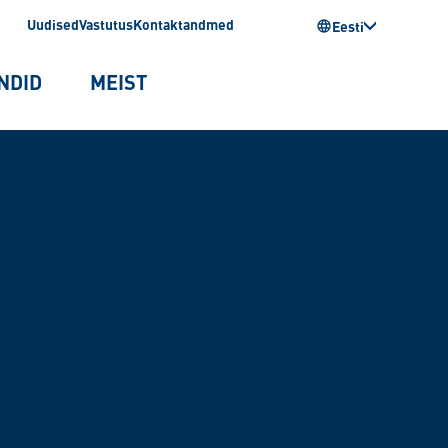
Uudised
Vastutus
Kontaktandmed
Eesti
NDID
MEIST