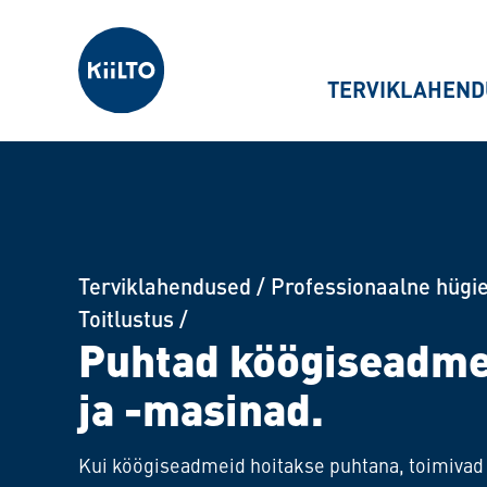
Kiilto Estonia
TERVIKLAHEND
Terviklahendused
/
Professionaalne hügi
Toitlustus
/
Puhtad köögiseadm
ja -masinad.
Kui köögiseadmeid hoitakse puhtana, toimivad