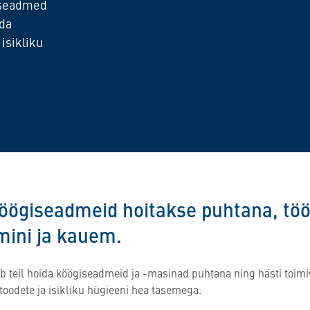
giseadmed
ida
 isikliku
köögiseadmeid hoitakse puhtana, tö
mini ja kauem.
tab teil hoida köögiseadmeid ja -masinad puhtana ning hästi toimiv
toodete ja isikliku hügieeni hea tasemega.