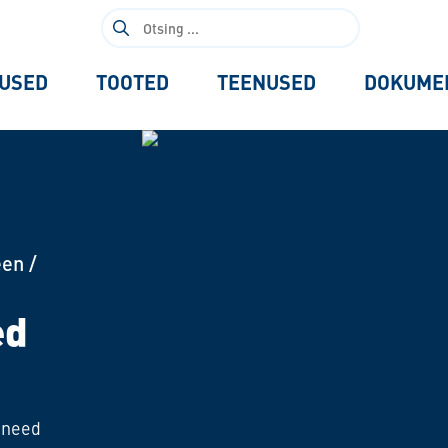
Otsi:
USED
TOOTED
TEENUSED
DOKUME
een
/
ed
 need