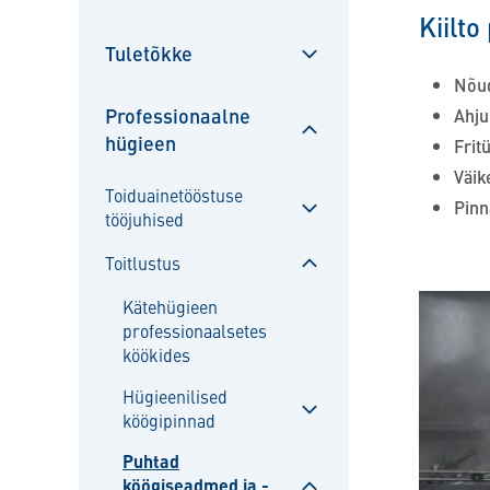
Sulgege
Kiilto
alammenüü
Tuletõkke
Sulgege
Nõu
alammenüü
Professionaalne
Ahju
hügieen
Frit
Sulgege
Väik
alammenüü
Toiduainetööstuse
Pinn
tööjuhised
Sulgege
alammenüü
Toitlustus
Sulgege
Kätehügieen
alammenüü
professionaalsetes
köökides
Hügieenilised
köögipinnad
Sulgege
alammenüü
Puhtad
köögiseadmed ja -