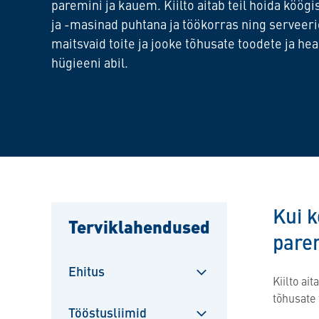
paremini ja kauem. Kiilto aitab teil hoida köö
ja -masinad puhtana ja töökorras ning serveer
maitsvaid toite ja jooke tõhusate toodete ja hea
hügieeni abil.
Kui 
Terviklahendused
pare
Ehitus
Kiilto ai
Sulgege
tõhusate 
alammenüü
Tööstusliimid