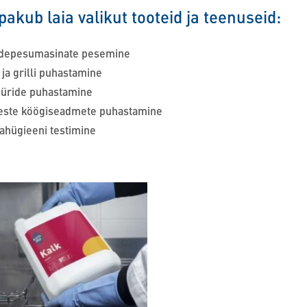
 pakub laia valikut tooteid ja teenuseid:
depesumasinate pesemine
 ja grilli puhastamine
üüride puhastamine
este köögiseadmete puhastamine
ahügieeni testimine