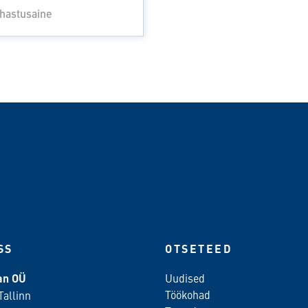
hastusaine
SS
OTSETEED
ean OÜ
Uudised
Töökohad
Tallinn