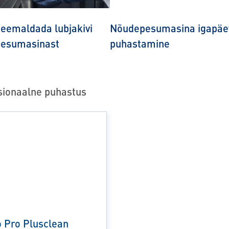
 eemaldada lubjakivi
Nõudepesumasina igapäe
esumasinast
puhastamine
sionaalne puhastus
to Pro Plusclean