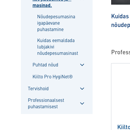
masinad.
Sulgege
alammenüü
Kuidas
Nõudepesumasina
igapäevane
nõudep
puhastamine
Kuidas eemaldada
lubjakivi
Profes
nõudepesumasinast
Puhtad nõud
Sulgege
Kiilto Pro HygiNet®
alammenüü
Tervishoid
Sulgege
Professionaalsest
alammenüü
puhastamisest
Sulgege
alammenüü
Kiil