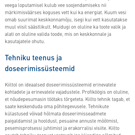
veega loputamisel kulub vee soojendamiseks nii
märkimisväärses koguses vett kui ka energiat. Kuum vesi
omab suurimat keskkonnamõju, isegi kui vett kasutatakse
muul viisil säästlikult. Muidugi on oluline ka toote valik ja
alati on oluline valida toode, mis on keskkonnale ja
kasutajatele ohutu.
Tehniku teenus ja
doseerimissüsteemid
Kiiltol on ideaalsed doseerimissüsteemid erinevatele
kohtadele ja erinevatele vajadustele. Profiköögis on oluline,
et nõudepesumasin töötaks tõrgeteta. Kiilto tehnik tagab, et
saate keskenduda oma põhitegevusele. Tehnikute
külastused võivad hõlmata doseerimisseadmete
paigaldamist ja hooldust, pesuaine annuste mõõtmist,
pesemisprotsessi juhtimist ja erakorralisi visiite. Kiilto