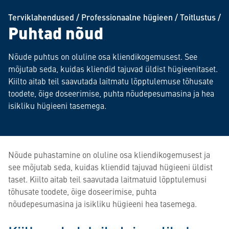
Terviklahendused
/
Professionaalne hügieen
/
Toitlustus
/
Puhtad nõud
Nõude puhtus on oluline osa kliendikogemusest. See
mõjutab seda, kuidas kliendid tajuvad üldist hügieenitaset.
Kiilto aitab teil saavutada laitmatu lõpptulemuse tõhusate
toodete, õige doseerimise, puhta nõudepesumasina ja hea
isikliku hügieeni tasemega.
Nõude puhastamine on oluline osa kliendikogemusest ja
see mõjutab seda, kuidas kliendid tajuvad hügieeni üldist
taset. Kiilto aitab teil saavutada laitmatuid lõpptulemusi
tõhusate toodete, õige doseerimise, puhta
nõudepesumasina ja isikliku hügieeni hea tasemega.