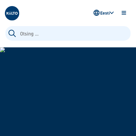
Kiilto Estonia
Eesti
AVA
MENÜ
Otsi: