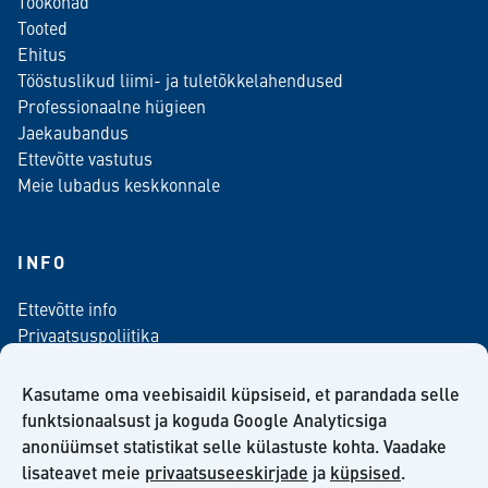
Töökohad
Tooted
Ehitus
Tööstuslikud liimi- ja tuletõkkelahendused
Professionaalne hügieen
Jaekaubandus
Ettevõtte vastutus
Meie lubadus keskkonnale
INFO
Ettevõtte info
Privaatsuspoliitika
Kontaktinfo
Meediale
Kasutame oma veebisaidil küpsiseid, et parandada selle
Telli meie uudiskiri
funktsionaalsust ja koguda Google Analyticsiga
anonüümset statistikat selle külastuste kohta. Vaadake
Kiilto Eesti OÜ müügilepingu tingimused
lisateavet meie
privaatsuseeskirjade
ja
küpsised
.