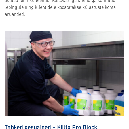
osutab tehniku teenust vastavalt iga kliendiga sõlmitud
lepingule ning klientidele koostatakse külastuste kohta
aruanded.
Tahked pesuained – Kiilto Pro Block