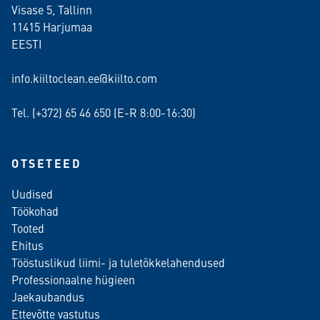
Visase 5, Tallinn
11415 Harjumaa
EESTI
info.kiiltoclean.ee@kiilto.com
Tel. (+372)
65 46 650
(E-R 8:00-16:30)
OTSETEED
Uudised
Töökohad
Tooted
Ehitus
Tööstuslikud liimi- ja tuletõkkelahendused
Professionaalne hügieen
Jaekaubandus
Ettevõtte vastutus