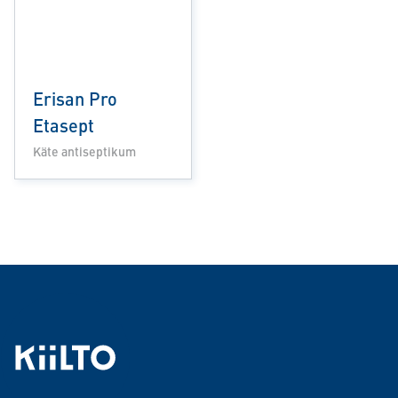
Erisan Pro
Etasept
Käte antiseptikum