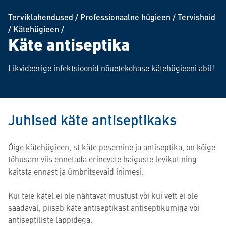
Terviklahendused
/
Professionaalne hügieen
/
Tervishoid
/
Kätehügieen
/
Käte antiseptika
Likvideerige infektsioonid nõuetekohase kätehügieeni abil!
Juhised käte antiseptikaks
Õige kätehügieen, st käte pesemine ja antiseptika, on kõige
tõhusam viis ennetada erinevate haiguste levikut ning
kaitsta ennast ja ümbritsevaid inimesi.
Kui teie kätel ei ole nähtavat mustust või kui vett ei ole
saadaval, piisab käte antiseptikast antiseptikumiga või
antiseptiliste lappidega.