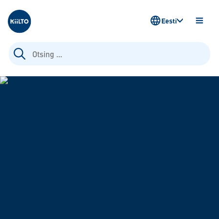
Kiilto Estonia
Eesti
AVA
MENÜ
Otsi: