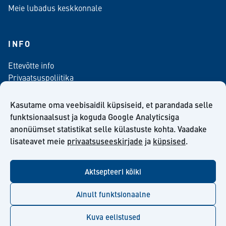
Meie lubadus keskkonnale
INFO
Ettevõtte info
Privaatsuspoliitika
Kontaktinfo
Meediale
Kasutame oma veebisaidil küpsiseid, et parandada selle
Telli meie uudiskiri
funktsionaalsust ja koguda Google Analyticsiga
anonüümset statistikat selle külastuste kohta. Vaadake
Kiilto Eesti OÜ müügilepingu tingimused
lisateavet meie
privaatsuseeskirjade
ja
küpsised
.
Aktsepteeri kõiki
facebook
twitter
linkedin
youtube
Ainult funktsionaalne
Kuva eelistused