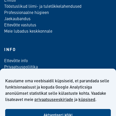
Tööstuslikud liimi- ja tuletõkkelahendused
Professionaalne hügieen
Jaekaubandus
Ettevõtte vastutus
Meie lubadus keskkonnale
INFO
Ettevõtte info
Privaatsuspoliitika
Kontaktinfo
Meediale
Kasutame oma veebisaidil küpsiseid, et parandada selle
Telli meie uudiskiri
funktsionaalsust ja koguda Google Analyticsiga
anonüümset statistikat selle külastuste kohta. Vaadake
Kiilto Eesti OÜ müügilepingu tingimused
lisateavet meie
privaatsuseeskirjade
ja
küpsised
.
Aktsepteeri kõiki