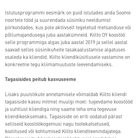
Istutusprogrammi eesmärk on puid istutades anda Soome
noortele tööd ja suurendada süsiniku neeldumist
piirkondades, kus pole aktiivselt tegeletud metsanduse või
põllumajandusega juba aastakümneid. Kiilto OY koostöö
selle programmiga algas juba aastal 2019 ja sellel aastal
saavad selles süsinikuheite tasakaalustamise algatuses
osaleda ka kliendid. Kiilto kliendiküsitlusele vastamine on
konkreetne tegu kliimamuutuste leevendamiseks.
Tagasisides peitub kasvuseeme
Lisaks puuistikute annetamisele võimaldab Kiilto kliendi
tagasiside kasvu mitmel muulgi moel: tugevdame koostööd
ja suhtlust kliendiga ning saame teha oma tegevuse
kliendikesksemaks. Tagasiside on eriti oodatud pärast
selliseid koostöökogemusi nagu tootekatsetused,
koolitused või kohtumised Kiilto klienditeenindajatega.