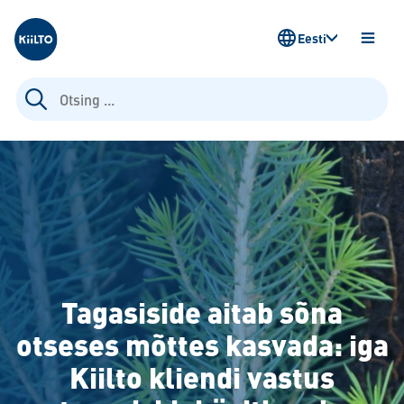
Kiilto Estonia
Eesti
AVA
MENÜ
Otsi:
Tagasiside aitab sõna
otseses mõttes kasvada: iga
Kiilto kliendi vastus