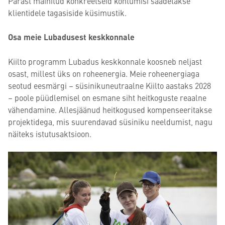
Pärast mainitud konkreetseid kohtumisi saadetakse
klientidele tagasiside küsimustik.
Osa meie Lubadusest keskkonnale
Kiilto programm Lubadus keskkonnale koosneb neljast
osast, millest üks on roheenergia. Meie roheenergiaga
seotud eesmärgi – süsinikuneutraalne Kiilto aastaks 2028
– poole püüdlemisel on esmane siht heitkoguste reaalne
vähendamine. Allesjäänud heitkogused kompenseeritakse
projektidega, mis suurendavad süsiniku neeldumist, nagu
näiteks istutusaktsioon.