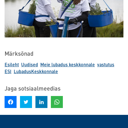
Märksõnad
Esileht
Uudised
Meie lubadus keskkonnale
vastutus
ESI
LubadusKeskkonnale
Jaga sotsiaalmeedias
Jaga Facebookis
Jagage Twitteris
Jaga LinkedInis
Jaga WhatsAppis