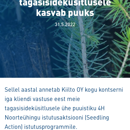
tagasisideküsitlusele
kasvab puuks
31.5.2022
Sellel aastal annetab Kiilto OY kogu kontserni
iga kliendi vastuse eest meie
tagasisideküsitlusele ühe puuistiku 4H
Noorteühingu istutusaktsiooni (Seedling
Action) istutusprogrammile.