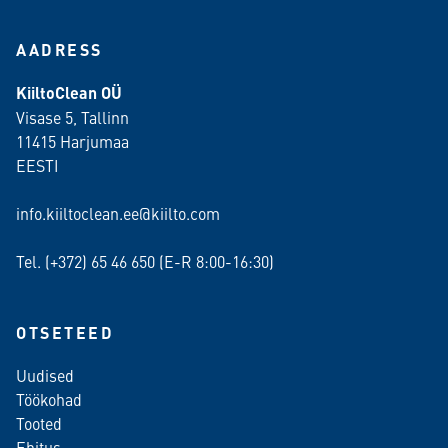
AADRESS
KiiltoClean OÜ
Visase 5, Tallinn
11415 Harjumaa
EESTI
info.kiiltoclean.ee@kiilto.com
Tel. (+372)
65 46 650
(E-R 8:00-16:30)
OTSETEED
Uudised
Töökohad
Tooted
Ehitus