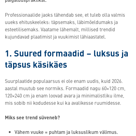
Professionaalide jaoks tähendab see, et tuleb olla valmis
uueks ehituskeeleks: täpsemaks, läbimõeldumaks ja
esteetilisemaks. Vaatame lähemalt, millised trendid
kujundavad plaatimist ja vuukimist lähiaastatel.
1. Suured formaadid – luksus ja
täpsus käsikäes
Suurplaatide populaarsus ei ole enam uudis, kuid 2026.
aastal muutub see normiks. Formaadid nagu 60×120 cm,
120×240 cm ja enam loovad avara ja minimalistliku ilme,
mis sobib nii kodudesse kui ka avalikesse ruumidesse.
Miks see trend süveneb?
Vähem vuuke = puhtam ja luksuslikum välimus.