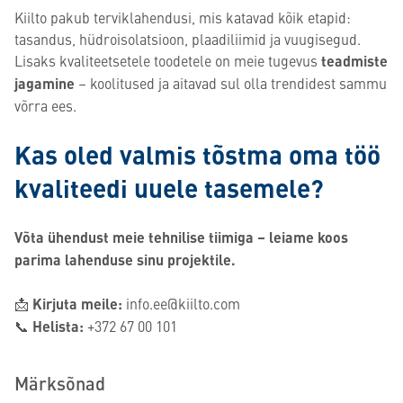
Kiilto pakub terviklahendusi, mis katavad kõik etapid:
tasandus, hüdroisolatsioon, plaadiliimid ja vuugisegud.
Lisaks kvaliteetsetele toodetele on meie tugevus
teadmiste
jagamine
– koolitused ja aitavad sul olla trendidest sammu
võrra ees.
Kas oled valmis tõstma oma töö
kvaliteedi uuele tasemele?
Võta ühendust meie tehnilise tiimiga – leiame koos
parima lahenduse sinu projektile.
📩
Kirjuta meile:
info.ee@kiilto.com
📞
Helista:
+372 67 00 101
Märksõnad