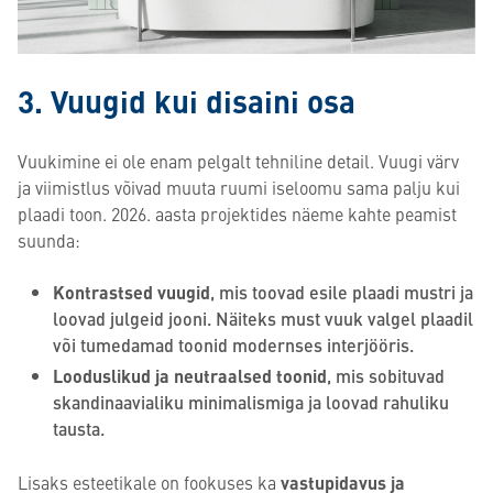
3. Vuugid kui disaini osa
Vuukimine ei ole enam pelgalt tehniline detail. Vuugi värv
ja viimistlus võivad muuta ruumi iseloomu sama palju kui
plaadi toon. 2026. aasta projektides näeme kahte peamist
suunda:
Kontrastsed vuugid
, mis toovad esile plaadi mustri ja
loovad julgeid jooni. Näiteks must vuuk valgel plaadil
või tumedamad toonid modernses interjööris.
Looduslikud ja neutraalsed toonid
, mis sobituvad
skandinaavialiku minimalismiga ja loovad rahuliku
tausta.
Lisaks esteetikale on fookuses ka
vastupidavus ja