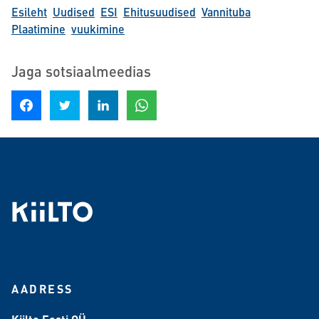
Esileht
Uudised
ESI
Ehitusuudised
Vannituba
Plaatimine
vuukimine
Jaga sotsiaalmeedias
Jaga Facebookis
Jagage Twitteris
Jaga LinkedInis
Jaga WhatsAppis
AADRESS