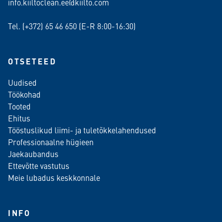
info.kiiltoclean.ee@kiilto.com
Tel. (+372)
65 46 650
(E-R 8:00-16:30)
OTSETEED
Uudised
Töökohad
Tooted
Ehitus
Tööstuslikud liimi- ja tuletõkkelahendused
Professionaalne hügieen
Jaekaubandus
Ettevõtte vastutus
Meie lubadus keskkonnale
INFO