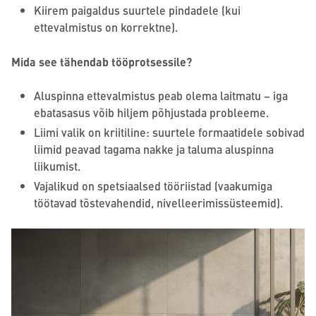
Kiirem paigaldus suurtele pindadele (kui
ettevalmistus on korrektne).
Mida see tähendab tööprotsessile?
Aluspinna ettevalmistus peab olema laitmatu – iga
ebatasasus võib hiljem põhjustada probleeme.
Liimi valik on kriitiline: suurtele formaatidele sobivad
liimid peavad tagama nakke ja taluma aluspinna
liikumist.
Vajalikud on spetsiaalsed tööriistad (vaakumiga
töötavad tõstevahendid, nivelleerimissüsteemid).