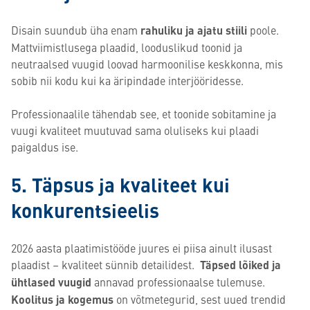
Disain suundub üha enam
rahuliku ja ajatu stiili
poole.
Mattviimistlusega plaadid, looduslikud toonid ja
neutraalsed vuugid loovad harmoonilise keskkonna, mis
sobib nii kodu kui ka äripindade interjööridesse.
Professionaalile tähendab see, et toonide sobitamine ja
vuugi kvaliteet muutuvad sama oluliseks kui plaadi
paigaldus ise.
5. Täpsus ja kvaliteet kui
konkurentsieelis
2026 aasta plaatimistööde juures ei piisa ainult ilusast
plaadist – kvaliteet sünnib detailidest.
Täpsed lõiked ja
ühtlased vuugid
annavad professionaalse tulemuse.
Koolitus ja kogemus
on võtmetegurid, sest uued trendid