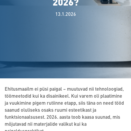
2026?
13.1.2026
Ehitusmaailm ei püsi paigal – muutuvad nii tehnoloogiad,
töömeetodid kui ka disainikeel. Kui varem oli plaatimine
ja vuukimine pigem rutiinne etapp, siis täna on need tööd
saanud oluliseks osaks ruumi esteetikast ja
funktsionaalsusest. 2026. aasta toob kaasa suunad, mis
mõjutavad nii materjalide valikut kui ka
paigalduspraktikat.