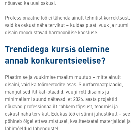
nõuavad ka uusi oskusi.
Professionaalne töö ei tähenda ainult tehnilist korrektsust,
vaid ka oskust näha tervikut – kuidas plaat, vuuk ja ruumi
disain moodustavad harmoonilise koosluse.
Trendidega kursis olemine
annab konkurentsieelise?
Plaatimise ja vuukimise maailm muutub – mitte ainult
disaini, vaid ka töömeetodite osas. Suurformaatplaadid,
mängulised Kit kat-plaadid, vuugi roll disainis ja
minimalismi suund näitavad, et 2026. aasta projektid
nõuavad professionaalilt rohkem täpsust, teadmisi ja
oskust näha tervikut. Edukas töö ei sünni juhuslikult – see
põhineb õigel ettevalmistusel, kvaliteetsetel materjalidel ja
läbimõeldud lahendustel.