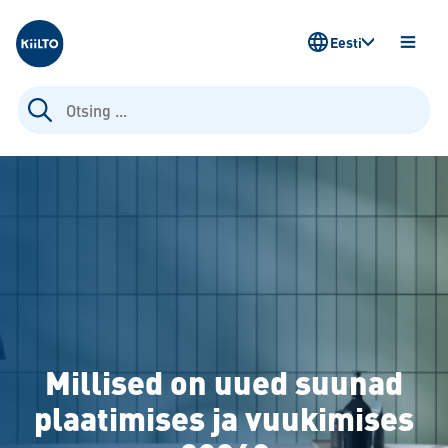
Kiilto Estonia
Eesti
AVA
MENÜ
Otsi:
Millised on uued suunad
plaatimises ja vuukimises