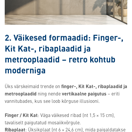
2. Väikesed formaadid: Finger-,
Kit Kat-, ribaplaadid ja
metrooplaadid – retro kohtub
moderniga
Üks värskeimaid trende on
finger-, Kit Kat-, ribaplaadid ja
metrooplaadid
ning nende
vertikaalne paigutus
– eriti
vannitubades, kus see loob kõrguse illusiooni.
Finger / Kit Kat
: Väga väikesed ribad (nt 1,5 × 15 cm),
tavaliselt paigutatud mosaiikvõrgule.
Ribaplaat
: Üksikplaat (nt 6 × 24,6 cm), mida paigaldatakse