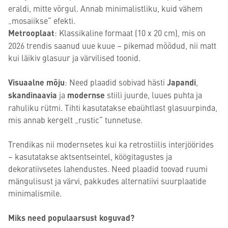
eraldi, mitte võrgul. Annab minimalistliku, kuid vähem
„mosaiikse“ efekti.
Metrooplaat
: Klassikaline formaat (10 x 20 cm), mis on
2026 trendis saanud uue kuue – pikemad mõõdud, nii matt
kui läikiv glasuur ja värvilised toonid.
Visuaalne mõju
: Need plaadid sobivad hästi
Japandi
,
skandinaavia
ja
modernse
stiili juurde, luues puhta ja
rahuliku rütmi. Tihti kasutatakse ebaühtlast glasuurpinda,
mis annab kergelt „rustic“ tunnetuse.
Trendikas nii modernsetes kui ka retrostiilis interjöörides
– kasutatakse aktsentseintel, köögitagustes ja
dekoratiivsetes lahendustes. Need plaadid toovad ruumi
mängulisust ja värvi, pakkudes alternatiivi suurplaatide
minimalismile.
Miks need populaarsust koguvad?