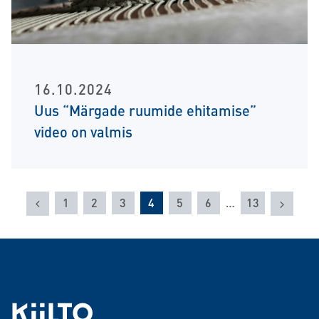
16.10.2024
Uus “Märgade ruumide ehitamise”
video on valmis
Eelmine
Järgm
1
2
3
4
5
6
…
13