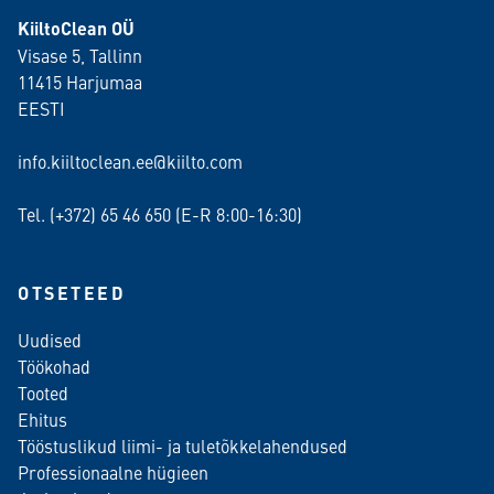
KiiltoClean OÜ
Visase 5, Tallinn
11415 Harjumaa
EESTI
info.kiiltoclean.ee@kiilto.com
Tel. (+372)
65 46 650
(E-R 8:00-16:30)
OTSETEED
Uudised
Töökohad
Tooted
Ehitus
Tööstuslikud liimi- ja tuletõkkelahendused
Professionaalne hügieen