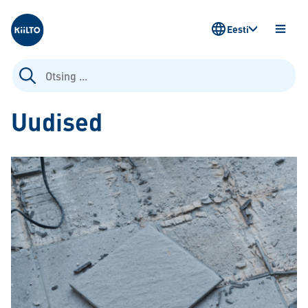
Kiilto Estonia
Eesti
AVA
MENÜ
Otsi:
Uudised