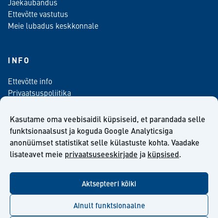
Jaekaubandus
Ettevõtte vastutus
Meie lubadus keskkonnale
INFO
Ettevõtte info
Privaatsuspoliitika
Kontaktinfo
Meediale
Kasutame oma veebisaidil küpsiseid, et parandada selle
Telli meie uudiskiri
funktsionaalsust ja koguda Google Analyticsiga
anonüümset statistikat selle külastuste kohta. Vaadake
Kiilto Eesti OÜ müügilepingu tingimused
lisateavet meie
privaatsuseeskirjade
ja
küpsised
.
Aktsepteeri kõiki
facebook
twitter
linkedin
youtube
Ainult funktsionaalne