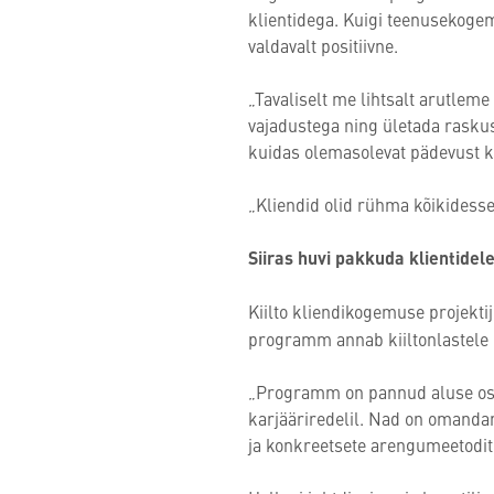
klientidega. Kuigi teenusekogem
valdavalt positiivne.
„Tavaliselt me lihtsalt arutlem
vajadustega ning ületada raskus
kuidas olemasolevat pädevust kl
„Kliendid olid rühma kõikidesse
Siiras huvi pakkuda klientidel
Kiilto kliendikogemuse projekti
programm annab kiiltonlastele k
„Programm on pannud aluse osa
karjääriredelil. Nad on omanda
ja konkreetsete arengumeetodit