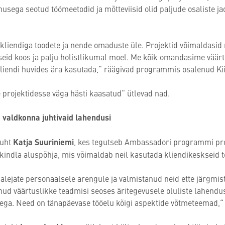
usega seotud töömeetodid ja mõtteviisid olid paljude osaliste jao
e kliendiga toodete ja nende omaduste üle. Projektid võimaldasid 
eid koos ja palju holistlikumal moel. Me kõik omandasime väärtu
iendi huvides ära kasutada,“ räägivad programmis osalenud Kiil
 projektidesse väga hästi kaasatud“ ütlevad nad.
e valdkonna juhtivaid lahendusi
juht
Katja Suuriniemi
, kes tegutseb Ambassadori programmi proj
indla aluspõhja, mis võimaldab neil kasutada kliendikeskseid t
lejate personaalsele arengule ja valmistanud neid ette järg
nud väärtuslikke teadmisi seoses äritegevusele oluliste lahendu
ega. Need on tänapäevase tööelu kõigi aspektide võtmeteemad,“ 