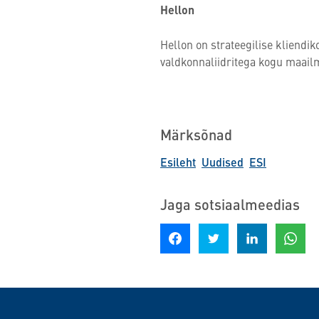
Hellon
Hellon on strateegilise klien
valdkonnaliidritega kogu maai
Märksõnad
Esileht
Uudised
ESI
Jaga sotsiaalmeedias
Jaga Facebookis
Jagage Twitteris
Jaga LinkedInis
Jaga 