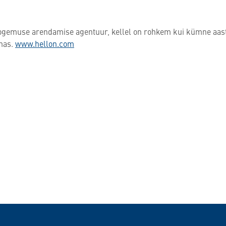
dikogemuse arendamise agentuur, kellel on rohkem kui kümne aa
lmas.
www.hellon.com
WhatsAppis