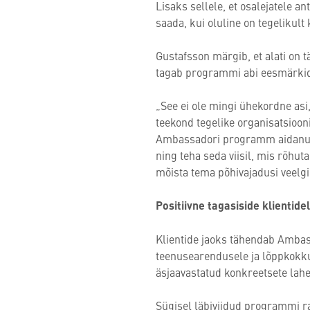
Lisaks sellele, et osalejatele a
saada, kui oluline on tegelikult
Gustafsson märgib, et alati on 
tagab programmi abi eesmärkid
„See ei ole mingi ühekordne asi
teekond tegelike organisatsiooni
Ambassadori programm aidanud t
ning teha seda viisil, mis rõhu
mõista tema põhivajadusi veelgi
Positiivne tagasiside klientidel
Klientide jaoks tähendab Amba
teenusearendusele ja lõppkokk
äsjaavastatud konkreetsete lah
Sügisel läbiviidud programmi ra