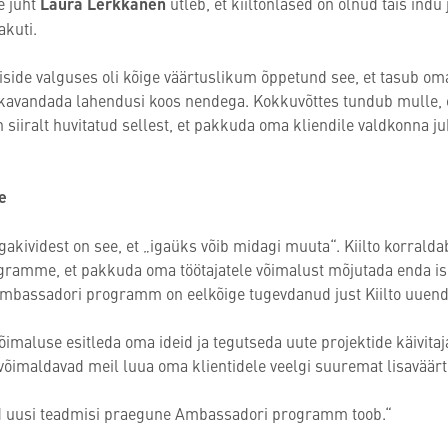
e juht
Laura Lerkkanen
ütleb, et kiiltonlased on olnud täis indu 
kuti.
siside valguses oli kõige väärtuslikum õppetund see, et tasub om
kavandada lahendusi koos nendega. Kokkuvõttes tundub mulle, et 
 siiralt huvitatud sellest, et pakkuda oma kliendile valdkonna ju
e
rgakividest on see, et „igaüks võib midagi muuta“. Kiilto korralda
ramme, et pakkuda oma töötajatele võimalust mõjutada enda is
. Ambassadori programm on eelkõige tugevdanud just Kiilto uuend
maluse esitleda oma ideid ja tegutseda uute projektide käivitaj
võimaldavad meil luua oma klientidele veelgi suuremat lisaväärtu
eid uusi teadmisi praegune Ambassadori programm toob.“