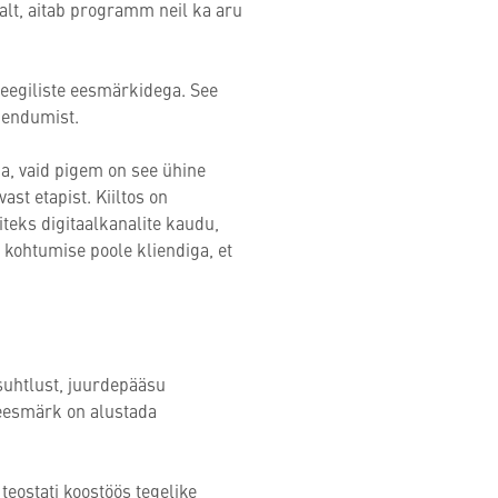
malt, aitab programm neil ka aru
teegiliste eesmärkidega. See
hendumist.
da, vaid pigem on see ühine
st etapist. Kiiltos on
eks digitaalkanalite kaudu,
 kohtumise poole kliendiga, et
uhtlust, juurdepääsu
eesmärk on alustada
teostati koostöös tegelike