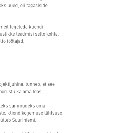
ks uued, oli tagasiside
meil tegeleda kliendi
slikke teadmisi selle kohta,
to töötajad.
ektijuhina, tunneb, et see
ööriistu ka oma töös.
misteks sammudeks oma
ste, kliendikogemuse tähtsuse
ütleb Suuriniemi.