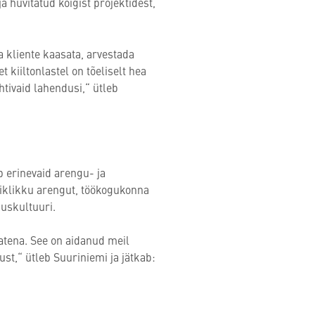
ja huvitatud kõigist projektidest,
a kliente kaasata, arvestada
kiiltonlastel on tõeliselt hea
htivaid lahendusi,“ ütleb
b erinevaid arengu- ja
iklikku arengut, töökogukonna
uskultuuri.
atena. See on aidanud meil
st,“ ütleb Suuriniemi ja jätkab: