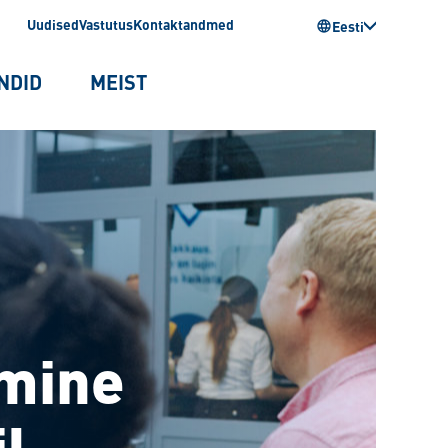
Uudised
Vastutus
Kontaktandmed
Eesti
NDID
MEIST
tmine
l.