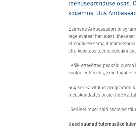
teenusearenduse osas. Os
kogemus. Uus Ambassadori
Esimene Ambassadori programm t
tegelevatest harudest üheksast
kliendikesksemaid töömeetodeid
ellu koostöös teenusedisaini ag
„Kõik ettevõtted peaksid olema 
konkurentsieelis, kuid tagab si
Sügisel käivitatud programmi k
meeskondades projektide kallal,
„Sellisel moel said osalejad tä
Uued suunad tulemuslike klien