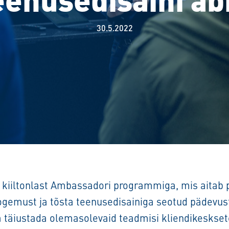
30.5.2022
40 kiiltonlast Ambassadori programmiga, mis aitab
gemust ja tõsta teenusedisainiga seotud pädevus
a täiustada olemasolevaid teadmisi kliendikeskse