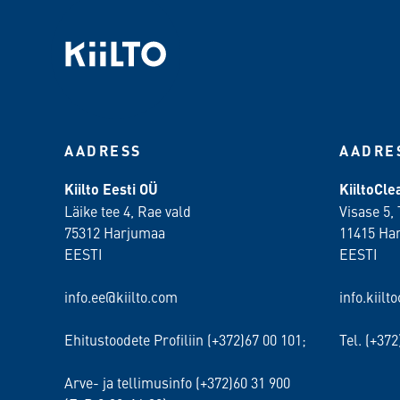
AADRESS
AADRE
Kiilto Eesti OÜ
KiiltoCl
Läike tee 4, Rae vald
Visase 5, 
75312 Harjumaa
11415 Ha
EESTI
EESTI
info.ee@kiilto.com
info.kiilt
Ehitustoodete Profiliin (+372)67 00 101;
Tel. (+37
Arve- ja tellimusinfo (+372)60 31 900