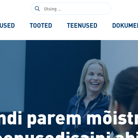
Otsi:
USED
TOOTED
TEENUSED
DOKUME
ndi parem mõis
eenusedisaini abi