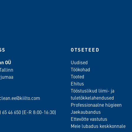
SS
OTSETEED
ean OÜ
Uudised
Töökohad
Tallinn
Tooted
rjumaa
Ehitus
Tööstuslikud liimi- ja
tuletõkkelahendused
oclean.ee@kiilto.com
Professionaalne hügieen
Jaekaubandus
2)
65 46 650
(E-R 8:00-16:30)
Ettevõtte vastutus
Meie lubadus keskkonnale