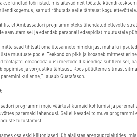
ntakse kindlad tööriistad, mis aitavad neil töötada kliendikeskse
 kliendikogemus, samuti rõhutada selle tähtsust kogu ettevõttele.
tähtis, et Ambassadori programm oleks ühendatud ettevõtte stra
e saavutamisel ja edendab personali edaspidist muutustele pü
, mille saad lihtsalt oma ülesannete nimekirjast maha kriipsuta
liste muutuste poole. Teekond on pikk ja koosneb mitmest erineva
öötajatel omandada uusi meetodeid kliendiga suhtlemisel, näit
tab õppimise ja võrgustiku tähtsust. Koos püüdleme silmast silma
 paremini kui enne,“ lausub Gustafsson.
t
ssadori programmi mõju väärtuslikumaid kohtumisi ja paremat s
uvõttes paremaid lahendusi. Sellel kevadel toimuva programmi 
enduste turustamist.
ames osalesid kiiltonlased lühiajalistes arenguprojektides, mis 