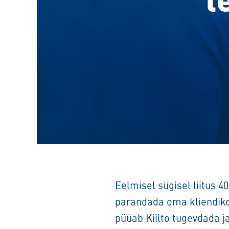
Eelmisel sügisel liitus 
parandada oma kliendiko
püüab Kiilto tugevdada j