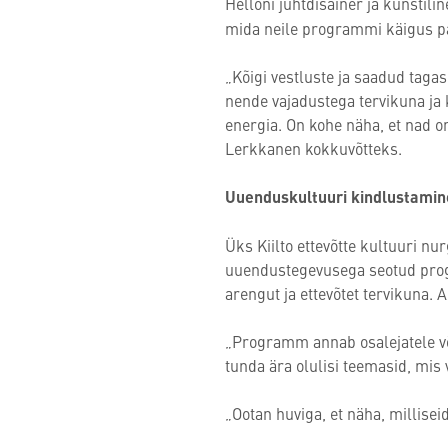
Helloni juhtdisainer ja kunstilin
mida neile programmi käigus pa
„Kõigi vestluste ja saadud taga
nende vajadustega tervikuna ja 
energia. On kohe näha, et nad on
Lerkkanen kokkuvõtteks.
Uuenduskultuuri kindlustamin
Üks Kiilto ettevõtte kultuuri nu
uuendustegevusega seotud prog
arengut ja ettevõtet tervikuna
„Programm annab osalejatele või
tunda ära olulisi teemasid, mis 
„Ootan huviga, et näha, millis