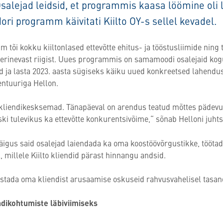
alejad leidsid, et programmis kaasa löömine oli lä
 programm käivitati Kiilto OY-s sellel kevadel.
õi kokku kiiltonlased ettevõtte ehitus- ja tööstusliimide ning
 erinevast riigist. Uues programmis on samamoodi osalejaid ko
 ja lasta 2023. aasta sügiseks käiku uued konkreetsed lahendu
entuuriga Hellon.
kliendikesksemad. Tänapäeval on arendus teatud mõttes pädevus, 
iski tulevikus ka ettevõtte konkurentsivõime,“ sõnab Helloni juht
äigus said osalejad laiendada ka oma koostöövõrgustikke, tööta
 millele Kiilto kliendid pärast hinnangu andsid.
iustada oma kliendist arusaamise oskuseid rahvusvahelisel tasand
dikohtumiste läbiviimiseks