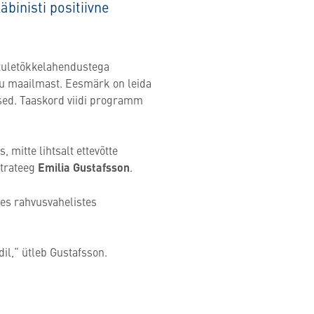
binisti positiivne
 tuletõkkelahendustega
gu maailmast. Eesmärk on leida
sed. Taaskord viidi programm
mitte lihtsalt ettevõtte
strateeg
Emilia Gustafsson
.
des rahvusvahelistes
il,“ ütleb Gustafsson.