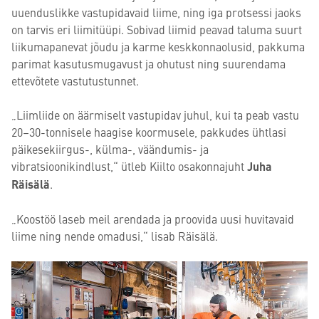
uuenduslikke vastupidavaid liime, ning iga protsessi jaoks
on tarvis eri liimitüüpi. Sobivad liimid peavad taluma suurt
liikumapanevat jõudu ja karme keskkonnaolusid, pakkuma
parimat kasutusmugavust ja ohutust ning suurendama
ettevõtete vastutustunnet.
„Liimliide on äärmiselt vastupidav juhul, kui ta peab vastu
20–30-tonnisele haagise koormusele, pakkudes ühtlasi
päikesekiirgus-, külma-, väändumis- ja
vibratsioonikindlust,“ ütleb Kiilto osakonnajuht
Juha
Räisälä
.
„Koostöö laseb meil arendada ja proovida uusi huvitavaid
liime ning nende omadusi,“ lisab Räisälä.