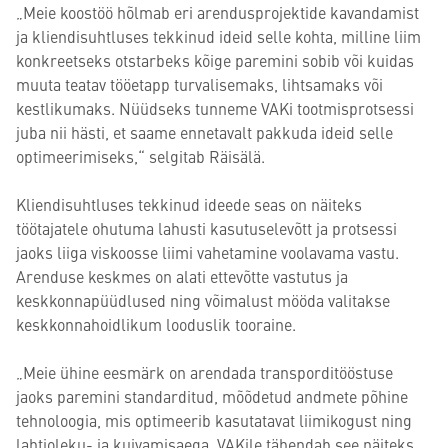
„Meie koostöö hõlmab eri arendusprojektide kavandamist
ja kliendisuhtluses tekkinud ideid selle kohta, milline liim
konkreetseks otstarbeks kõige paremini sobib või kuidas
muuta teatav tööetapp turvalisemaks, lihtsamaks või
kestlikumaks. Nüüdseks tunneme VAKi tootmisprotsessi
juba nii hästi, et saame ennetavalt pakkuda ideid selle
optimeerimiseks,“ selgitab Räisälä.
Kliendisuhtluses tekkinud ideede seas on näiteks
töötajatele ohutuma lahusti kasutuselevõtt ja protsessi
jaoks liiga viskoosse liimi vahetamine voolavama vastu.
Arenduse keskmes on alati ettevõtte vastutus ja
keskkonnapüüdlused ning võimalust mööda valitakse
keskkonnahoidlikum looduslik tooraine.
„Meie ühine eesmärk on arendada transporditööstuse
jaoks paremini standarditud, mõõdetud andmete põhine
tehnoloogia, mis optimeerib kasutatavat liimikogust ning
lahtioleku- ja kuivamisaega. VAKile tähendab see näiteks