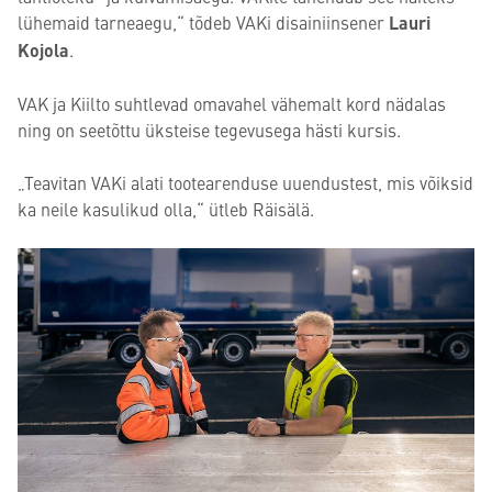
lühemaid tarneaegu,“ tõdeb VAKi disainiinsener
Lauri
Kojola
.
VAK ja Kiilto suhtlevad omavahel vähemalt kord nädalas
ning on seetõttu üksteise tegevusega hästi kursis.
„Teavitan VAKi alati tootearenduse uuendustest, mis võiksid
ka neile kasulikud olla,“ ütleb Räisälä.