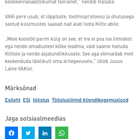
keskkonnasäästlikumat toorainet,“ nendib Räisälä.
VAKi pere usub, et lõpptoote, tootmisprotsessi ja ohutusega
seotud küsimustes saavad nad alati loota Kiilto abile.
„Meie koostöö parim külg on see, et me ei pea ise liimidest
ega nende omadustest kõike teadma, vaid saame toetuda
Kiiltole ja nende asjatundlikkusele. See aga võimaldab meil
keskenduda täielikult oma äritegevusele,“ ütleb Juuso
Laine VAKist.
Märksõnad
Esileht
ESI
tööstus
Tööstusliimid kliendikogemuslood
Jaga sotsiaalmeedias
Jaga Facebookis
Jagage Twitteris
Jaga LinkedInis
Jaga WhatsAppis