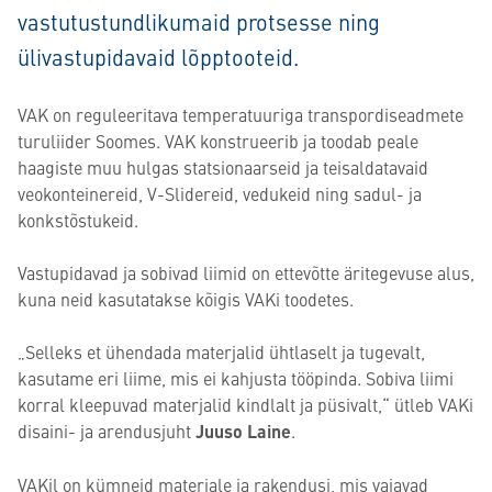
vastutustundlikumaid protsesse ning
ülivastupidavaid lõpptooteid.
VAK on reguleeritava temperatuuriga transpordiseadmete
turuliider Soomes. VAK konstrueerib ja toodab peale
haagiste muu hulgas statsionaarseid ja teisaldatavaid
veokonteinereid, V-Slidereid, vedukeid ning sadul- ja
konkstõstukeid.
Vastupidavad ja sobivad liimid on ettevõtte äritegevuse alus,
kuna neid kasutatakse kõigis VAKi toodetes.
„Selleks et ühendada materjalid ühtlaselt ja tugevalt,
kasutame eri liime, mis ei kahjusta tööpinda. Sobiva liimi
korral kleepuvad materjalid kindlalt ja püsivalt,“ ütleb VAKi
disaini- ja arendusjuht
Juuso Laine
.
VAKil on kümneid materjale ja rakendusi, mis vajavad