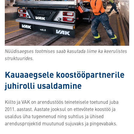
Nüüdisaegses tootmises saab kasutada liime ka keerulistes
struktuurides.
Kauaaegsele koostööpartnerile
juhirolli usaldamine
Kiilto ja VAK on arendustöös teineteisele toetunud juba
2011. aastast. Aastate jooksul on ettevõtete koostöö ja
usaldus üha tugevnenud ning suhtlus ja ühised
arendusprojektid muutunud sujuvaks ja pingevabaks.