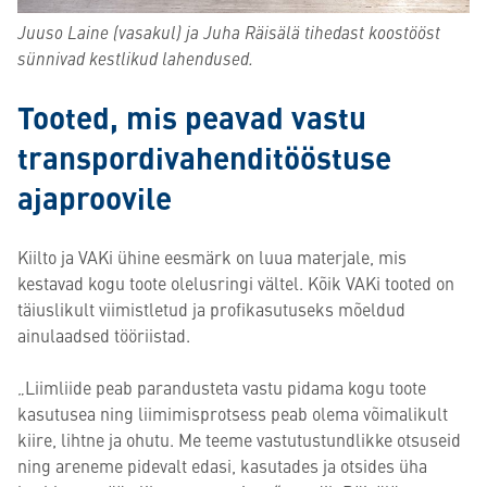
Juuso Laine (vasakul) ja Juha Räisälä tihedast koostööst
sünnivad kestlikud lahendused.
Tooted, mis peavad vastu
transpordivahenditööstuse
ajaproovile
Kiilto ja VAKi ühine eesmärk on luua materjale, mis
kestavad kogu toote olelusringi vältel. Kõik VAKi tooted on
täiuslikult viimistletud ja profikasutuseks mõeldud
ainulaadsed tööriistad.
„Liimliide peab parandusteta vastu pidama kogu toote
kasutusea ning liimimisprotsess peab olema võimalikult
kiire, lihtne ja ohutu. Me teeme vastutustundlikke otsuseid
ning areneme pidevalt edasi, kasutades ja otsides üha