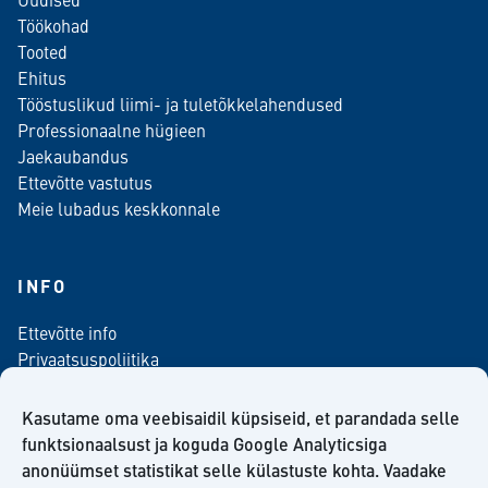
Töökohad
Tooted
Ehitus
Tööstuslikud liimi- ja tuletõkkelahendused
Professionaalne hügieen
Jaekaubandus
Ettevõtte vastutus
Meie lubadus keskkonnale
INFO
Ettevõtte info
Privaatsuspoliitika
Kontaktinfo
Meediale
Kasutame oma veebisaidil küpsiseid, et parandada selle
Telli meie uudiskiri
funktsionaalsust ja koguda Google Analyticsiga
anonüümset statistikat selle külastuste kohta. Vaadake