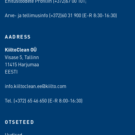
Ehitustoodete Profiliin (+372)67 00 101;
Arve- ja tellimusinfo (+372)60 31 900 (E-R 8:30-16:30)
AADRESS
KiiltoClean OÜ
Visase 5, Tallinn
11415 Harjumaa
EESTI
info.kiiltoclean.ee@kiilto.com
Tel. (+372)
65 46 650
(E-R 8:00-16:30)
OTSETEED
Uudised