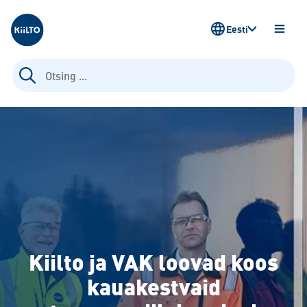
Kiilto Estonia
Eesti
AVA
MENÜ
Otsi:
Kiilto ja VAK loovad koos
kauakestvaid