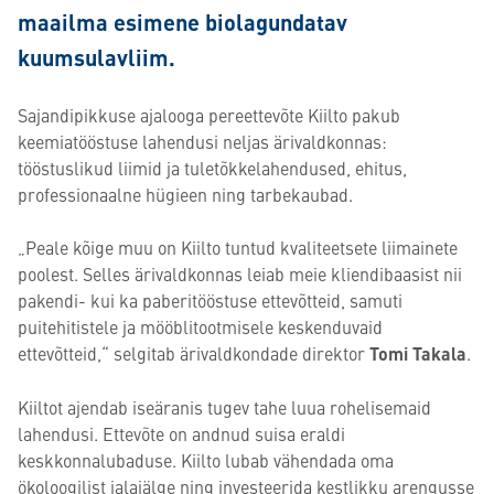
maailma esimene biolagundatav
kuumsulavliim.
Sajandipikkuse ajalooga pereettevõte Kiilto pakub
keemiatööstuse lahendusi neljas ärivaldkonnas:
tööstuslikud liimid ja tuletõkkelahendused, ehitus,
professionaalne hügieen ning tarbekaubad.
„Peale kõige muu on Kiilto tuntud kvaliteetsete liimainete
poolest. Selles ärivaldkonnas leiab meie kliendibaasist nii
pakendi- kui ka paberitööstuse ettevõtteid, samuti
puitehitistele ja mööblitootmisele keskenduvaid
ettevõtteid,“ selgitab ärivaldkondade direktor
Tomi Takala
.
Kiiltot ajendab iseäranis tugev tahe luua rohelisemaid
lahendusi. Ettevõte on andnud suisa eraldi
keskkonnalubaduse. Kiilto lubab vähendada oma
ökoloogilist jalajälge ning investeerida kestlikku arengusse