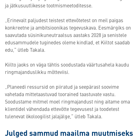
ja jätkusuutlikesse tootmismeetoditesse.
„Erinevalt paljudest teistest ettevõtetest on meil paigas
konkreetne ja ambitsioonikas tegevuskava. Eesmärgiks on
saavutada süsinikuneutraalsus aastaks 2028 ja senistele
edusammudele tuginedes oleme kindlad, et Kiiltot saadab
edu,“ ütleb Takala.
Kiilto jaoks on väga tähtis soodustada väärtusahela kaudu
ringmajanduslikku mõtteviisi.
„Planeedi ressursid on piiratud ja seepärast soovime
vahetada mittetaastuvad toorained taastuvate vastu.
Soodustame mitmel moel ringmajandust ning aitame oma
klientidel vähendada ettevõtte tegevusest ja toodetest
tulenevat ökoloogilist jalajälge,“ ütleb Takala.
Julged sammud maailma muutmiseks