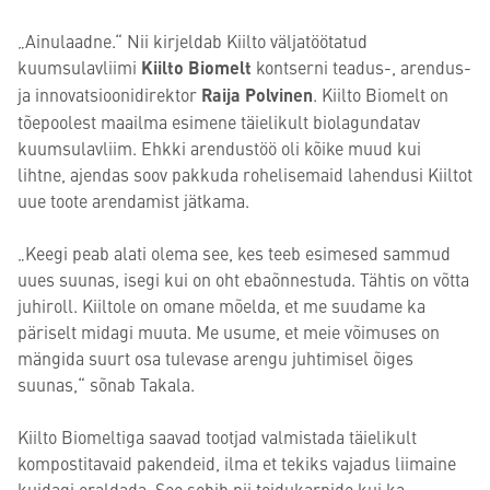
„Ainulaadne.“ Nii kirjeldab Kiilto väljatöötatud
kuumsulavliimi
Kiilto Biomelt
kontserni teadus-, arendus-
ja innovatsioonidirektor
Raija Polvinen
. Kiilto Biomelt on
tõepoolest maailma esimene täielikult biolagundatav
kuumsulavliim. Ehkki arendustöö oli kõike muud kui
lihtne, ajendas soov pakkuda rohelisemaid lahendusi Kiiltot
uue toote arendamist jätkama.
„Keegi peab alati olema see, kes teeb esimesed sammud
uues suunas, isegi kui on oht ebaõnnestuda. Tähtis on võtta
juhiroll. Kiiltole on omane mõelda, et me suudame ka
päriselt midagi muuta. Me usume, et meie võimuses on
mängida suurt osa tulevase arengu juhtimisel õiges
suunas,“ sõnab Takala.
Kiilto Biomeltiga saavad tootjad valmistada täielikult
kompostitavaid pakendeid, ilma et tekiks vajadus liimaine
kuidagi eraldada. See sobib nii toidukarpide kui ka