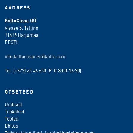
AADRESS
KiiltoClean OÜ
Visase 5, Tallinn
11415 Harjumaa
EESTI
info.kiiltoclean.ee@kiilto.com
Tel. (+372)
65 46 650
(E-R 8:00-16:30)
OTSETEED
Uudised
Töökohad
Tooted
Ehitus
Tööstuslikud liimi- ja tuletõkkelahendused