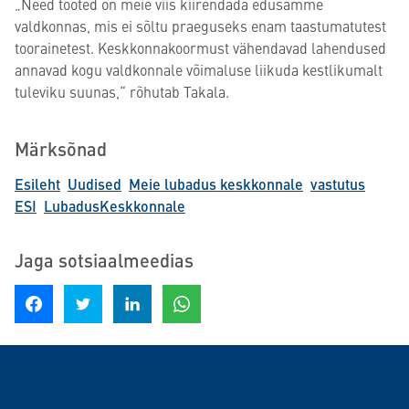
„Need tooted on meie viis kiirendada edusamme
valdkonnas, mis ei sõltu praeguseks enam taastumatutest
toorainetest. Keskkonnakoormust vähendavad lahendused
annavad kogu valdkonnale võimaluse liikuda kestlikumalt
tuleviku suunas,“ rõhutab Takala.
Märksõnad
Esileht
Uudised
Meie lubadus keskkonnale
vastutus
ESI
LubadusKeskkonnale
Jaga sotsiaalmeedias
Jaga Facebookis
Jagage Twitteris
Jaga LinkedInis
Jaga WhatsAppis