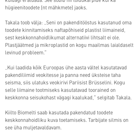
hügieenitoodete (nt mähkmete) jaoks.
Takala toob välja: „Seni on pakenditööstus kasutanud oma
toodete kinnitamiseks naftapõhiseid plastist liimaineid,
sest keskkonnahoidlikumat alternatiivi lihtsalt ei ole.
Plastjäätmed ja mikroplastid on kogu maailmas laialdaselt
levinud probleem.“
„Kui laadida kõik Euroopas ühe aasta vältel kasutatavad
pakendiliimid veokitesse ja panna need üksteise taha
seisma, siis ulatuks veokirivi Pariisist Brüsselini. Kogu
selle liimaine tootmiseks kasutatavad toorained on
keskkonna seisukohast vägagi kaalukad,“ selgitab Takala.
Kiilto Biomelti saab kasutada pakendatud toodete
keskkonnahoidliku kuva toetamiseks. Tarbijate silmis on
see üha muljetavaldavam.