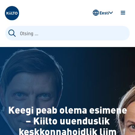
Kiilto Estonia
Eesti
AVA
MENÜ
Otsi:
Keegi peab olema esimene
– Kiilto uuenduslik
keskkonnahoidlik liim