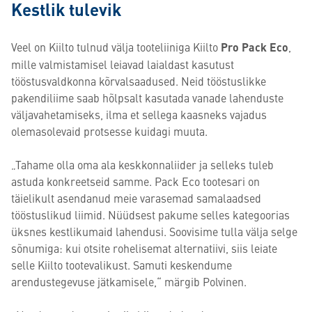
Kestlik tulevik
Veel on Kiilto tulnud välja tooteliiniga Kiilto
Pro Pack Eco
,
mille valmistamisel leiavad laialdast kasutust
tööstusvaldkonna kõrvalsaadused. Neid tööstuslikke
pakendiliime saab hõlpsalt kasutada vanade lahenduste
väljavahetamiseks, ilma et sellega kaasneks vajadus
olemasolevaid protsesse kuidagi muuta.
„Tahame olla oma ala keskkonnaliider ja selleks tuleb
astuda konkreetseid samme. Pack Eco tootesari on
täielikult asendanud meie varasemad samalaadsed
tööstuslikud liimid. Nüüdsest pakume selles kategoorias
üksnes kestlikumaid lahendusi. Soovisime tulla välja selge
sõnumiga: kui otsite rohelisemat alternatiivi, siis leiate
selle Kiilto tootevalikust. Samuti keskendume
arendustegevuse jätkamisele,“ märgib Polvinen.