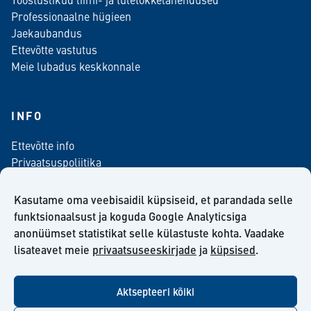
Professionaalne hügieen
Jaekaubandus
Ettevõtte vastutus
Meie lubadus keskkonnale
INFO
Ettevõtte info
Privaatsuspoliitika
Kontaktinfo
Meediale
Kasutame oma veebisaidil küpsiseid, et parandada selle
Telli meie uudiskiri
funktsionaalsust ja koguda Google Analyticsiga
anonüümset statistikat selle külastuste kohta. Vaadake
Kiilto Eesti OÜ müügilepingu tingimused
lisateavet meie
privaatsuseeskirjade
ja
küpsised
.
Aktsepteeri kõiki
facebook
twitter
linkedin
youtube