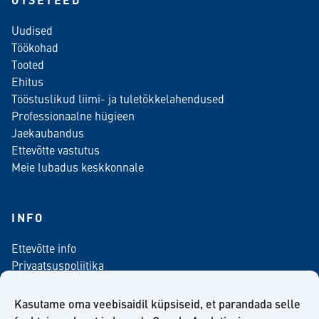
Uudised
Töökohad
Tooted
Ehitus
Tööstuslikud liimi- ja tuletõkkelahendused
Professionaalne hügieen
Jaekaubandus
Ettevõtte vastutus
Meie lubadus keskkonnale
INFO
Ettevõtte info
Privaatsuspoliitika
Kontaktinfo
Meediale
Kasutame oma veebisaidil küpsiseid, et parandada selle
Telli meie uudiskiri