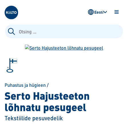
Kiilto Estonia
Eesti
AVA
MENÜ
Otsi:
Puhastus ja hügieen
/
Serto Hajusteeton
lõhnatu pesugeel
Tekstiilide pesuvedelik