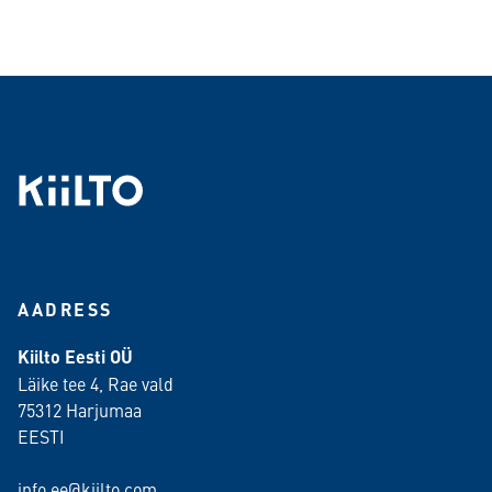
AADRESS
Kiilto Eesti OÜ
Läike tee 4, Rae vald
75312 Harjumaa
EESTI
info.ee@kiilto.com