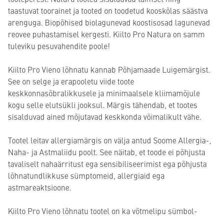
taastuvat toorainet ja tooted on toodetud kooskõlas säästva
arenguga. Biopõhised biolagunevad koostisosad lagunevad
reovee puhastamisel kergesti. Kiilto Pro Natura on samm
tuleviku pesuvahendite poole!
Kiilto Pro Vieno lõhnatu kannab Põhjamaade Luigemärgist.
See on selge ja erapooletu viide toote
keskkonnasõbralikkusele ja minimaalsele kliimamõjule
kogu selle elutsükli jooksul. Märgis tähendab, et tootes
sisalduvad ained mõjutavad keskkonda võimalikult vähe.
Tootel leitav allergiamärgis on välja antud Soome Allergia-,
Naha- ja Astmaliidu poolt. See näitab, et toode ei põhjusta
tavaliselt nahaärritust ega sensibiliseerimist ega põhjusta
lõhnatundlikkuse sümptomeid, allergiaid ega
astmareaktsioone.
Kiilto Pro Vieno lõhnatu tootel on ka võtmelipu sümbol-