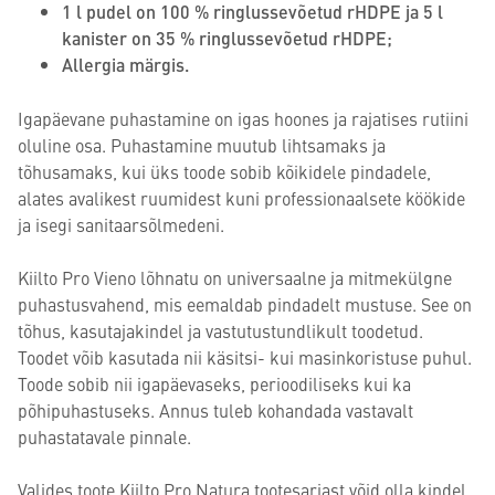
1 l pudel on 100 % ringlussevõetud rHDPE ja 5 l
kanister on 35 % ringlussevõetud rHDPE;
Allergia märgis.
Igapäevane puhastamine on igas hoones ja rajatises rutiini
oluline osa. Puhastamine muutub lihtsamaks ja
tõhusamaks, kui üks toode sobib kõikidele pindadele,
alates avalikest ruumidest kuni professionaalsete köökide
ja isegi sanitaarsõlmedeni.
Kiilto Pro Vieno lõhnatu on universaalne ja mitmekülgne
puhastusvahend, mis eemaldab pindadelt mustuse. See on
tõhus, kasutajakindel ja vastutustundlikult toodetud.
Toodet võib kasutada nii käsitsi- kui masinkoristuse puhul.
Toode sobib nii igapäevaseks, perioodiliseks kui ka
põhipuhastuseks. Annus tuleb kohandada vastavalt
puhastatavale pinnale.
Valides toote Kiilto Pro Natura tootesarjast võid olla kindel,