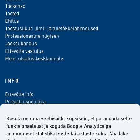
Töökohad
Tooted
Ehitus
Tööstuslikud liimi- ja tuletõkkelahendused
Professionaalne hügieen
Jaekaubandus
Ettevõtte vastutus
Meie lubadus keskkonnale
INFO
Ettevõtte info
Privaatsuspoliitika
Kontaktinfo
Meediale
Kasutame oma veebisaidil küpsiseid, et parandada selle
Telli meie uudiskiri
funktsionaalsust ja koguda Google Analyticsiga
anonüümset statistikat selle külastuste kohta. Vaadake
Kiilto Eesti OÜ müügilepingu tingimused