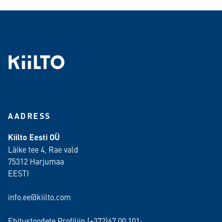
AADRESS
Kiilto Eesti OÜ
Läike tee 4, Rae vald
75312 Harjumaa
EESTI
info.ee@kiilto.com
Ehitustoodete Profiliin (+372)67 00 101;