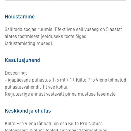
Hoiustamine
Säilitada soojas ruumis. Efektiivne säilivusaeg on 5 aastat
alates tootmisest (eelduseks toote õiged
ladustamistingimused).
Kasutusjuhend
Doseering:
- igapäevane puhastus 1-5 ml / 1 l Kiilto Pro Vieno lõhnatud
puhastusvahendit 1 l vee kohta.
Reguleerige annust vastavalt pinna mustuse tasemele.
Keskkond ja ohutus
Kiilto Pro Vieno lõhnatu on osa Kiilto Pro Natura
tooteperest. Natura tooted sisaldavad taimset ning