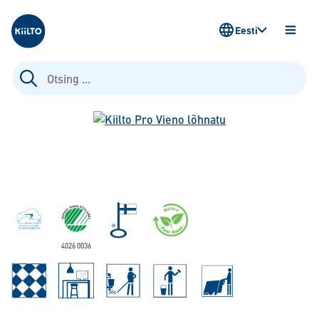
Kiilto Estonia
Eesti
AVA
MENÜ
Otsi:
4026 0036