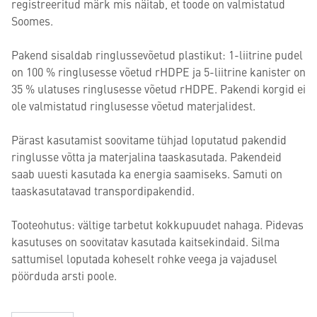
registreeritud märk mis näitab, et toode on valmistatud
Soomes.
Pakend sisaldab ringlussevõetud plastikut: 1-liitrine pudel
on 100 % ringlusesse võetud rHDPE ja 5-liitrine kanister on
35 % ulatuses ringlusesse võetud rHDPE. Pakendi korgid ei
ole valmistatud ringlusesse võetud materjalidest.
Pärast kasutamist soovitame tühjad loputatud pakendid
ringlusse võtta ja materjalina taaskasutada. Pakendeid
saab uuesti kasutada ka energia saamiseks. Samuti on
taaskasutatavad transpordipakendid.
Tooteohutus: vältige tarbetut kokkupuudet nahaga. Pidevas
kasutuses on soovitatav kasutada kaitsekindaid. Silma
sattumisel loputada koheselt rohke veega ja vajadusel
pöörduda arsti poole.