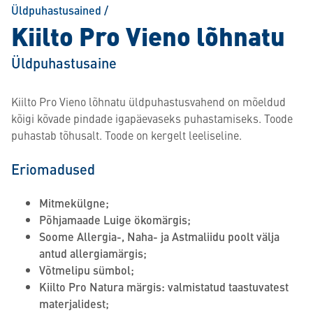
Üldpuhastusained
/
Kiilto Pro Vieno lõhnatu
Üldpuhastusaine
Kiilto Pro Vieno lõhnatu üldpuhastusvahend on mõeldud
kõigi kõvade pindade igapäevaseks puhastamiseks. Toode
puhastab tõhusalt. Toode on kergelt leeliseline.
Eriomadused
Mitmekülgne;
Põhjamaade Luige ökomärgis;
Soome Allergia-, Naha- ja Astmaliidu poolt välja
antud allergiamärgis;
Võtmelipu sümbol;
Kiilto Pro Natura märgis: valmistatud taastuvatest
materjalidest;