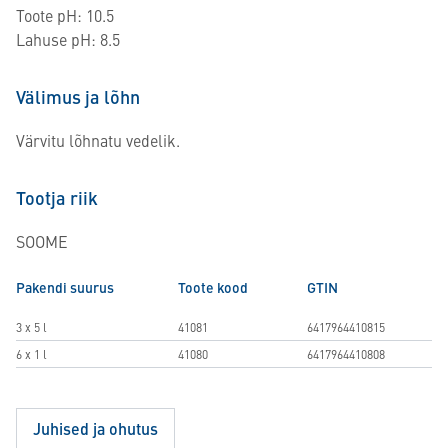
Toote pH: 10.5
Lahuse pH: 8.5
Välimus ja lõhn
Värvitu lõhnatu vedelik.
Tootja riik
SOOME
Pakendi suurus
Toote kood
GTIN
3 x 5 l
41081
6417964410815
6 x 1 l
41080
6417964410808
Juhised ja ohutus