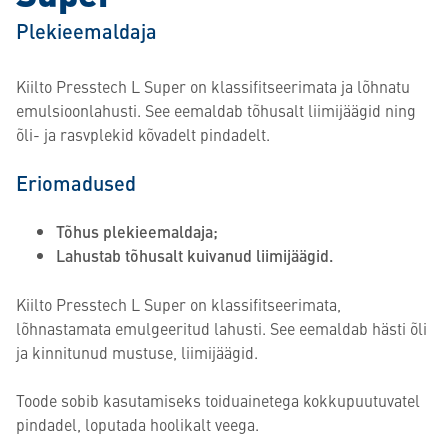
Plekieemaldaja
Kiilto Presstech L Super on klassifitseerimata ja lõhnatu
emulsioonlahusti. See eemaldab tõhusalt liimijäägid ning
õli- ja rasvplekid kõvadelt pindadelt.
Eriomadused
Tõhus plekieemaldaja;
Lahustab tõhusalt kuivanud liimijäägid.
Kiilto Presstech L Super on klassifitseerimata,
lõhnastamata emulgeeritud lahusti. See eemaldab hästi õli
ja kinnitunud mustuse, liimijäägid.
Toode sobib kasutamiseks toiduainetega kokkupuutuvatel
pindadel, loputada hoolikalt veega.