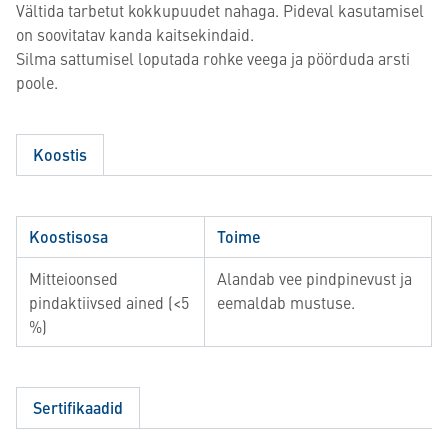
Vältida tarbetut kokkupuudet nahaga. Pideval kasutamisel
on soovitatav kanda kaitsekindaid.
Silma sattumisel loputada rohke veega ja pöörduda arsti
poole.
Koostis
Koostisosa
Toime
Mitteioonsed
Alandab vee pindpinevust ja
pindaktiivsed ained (<5
eemaldab mustuse.
%)
Sertifikaadid