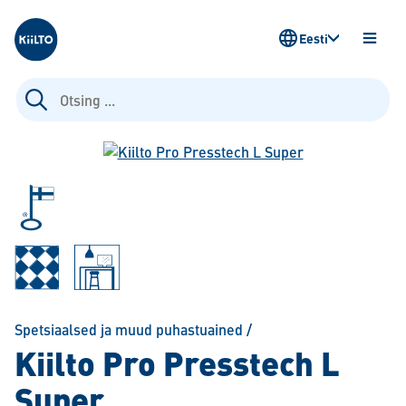
Kiilto Estonia
Eesti
AVA
MENÜ
Otsi:
Spetsiaalsed ja muud puhastuained
/
Kiilto Pro Presstech L
Super