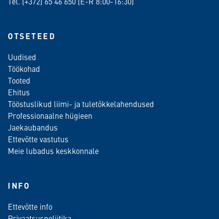
Tel. (+372)
65 46 650
(E-R 8:00-16:30)
OTSETEED
Uudised
Töökohad
Tooted
Ehitus
Tööstuslikud liimi- ja tuletõkkelahendused
Professionaalne hügieen
Jaekaubandus
Ettevõtte vastutus
Meie lubadus keskkonnale
INFO
Ettevõtte info
Privaatsuspoliitika