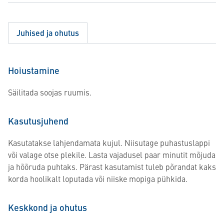
Juhised ja ohutus
Hoiustamine
Säilitada soojas ruumis.
Kasutusjuhend
Kasutatakse lahjendamata kujul. Niisutage puhastuslappi
või valage otse plekile. Lasta vajadusel paar minutit mõjuda
ja hõõruda puhtaks. Pärast kasutamist tuleb põrandat kaks
korda hoolikalt loputada või niiske mopiga pühkida.
Keskkond ja ohutus