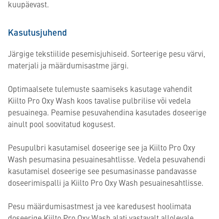
kuupäevast.
Kasutusjuhend
Järgige tekstiilide pesemisjuhiseid. Sorteerige pesu värvi,
materjali ja määrdumisastme järgi.
Optimaalsete tulemuste saamiseks kasutage vahendit
Kiilto Pro Oxy Wash koos tavalise pulbrilise või vedela
pesuainega. Peamise pesuvahendina kasutades doseerige
ainult pool soovitatud kogusest.
Pesupulbri kasutamisel doseerige see ja Kiilto Pro Oxy
Wash pesumasina pesuainesahtlisse. Vedela pesuvahendi
kasutamisel doseerige see pesumasinasse pandavasse
doseerimispalli ja Kiilto Pro Oxy Wash pesuainesahtlisse.
Pesu määrdumisastmest ja vee karedusest hoolimata
doseerige Kiilto Pro Oxy Wash alati vastavalt allolevale