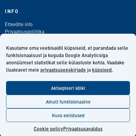
INFO
Ettevõtte info
Privaatsuspoliitika
Kontaktinfo
Meediale
Kasutame oma veebisaidil küpsiseid, et parandada selle
Telli meie uudiskiri
funktsionaalsust ja koguda Google Analyticsiga
anonüümset statistikat selle külastuste kohta. Vaadake
Kiilto Eesti OÜ müügilepingu tingimused
lisateavet meie
privaatsuseeskirjade
ja
küpsised
.
Aktsepteeri kõiki
facebook
twitter
linkedin
youtube
Ainult funktsionaalne
Kuva eelistused
© Kiilto 2026
Cookie policy
Privaatsusavaldus