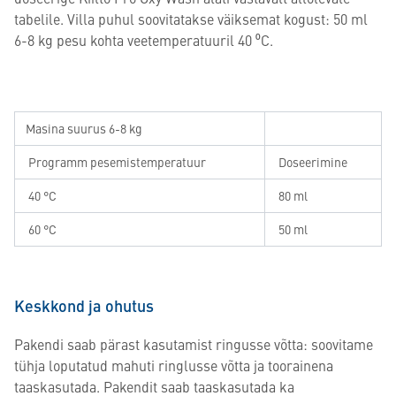
tabelile. Villa puhul soovitatakse väiksemat kogust: 50 ml
6-8 kg pesu kohta veetemperatuuril 40 ⁰C.
Masina suurus 6-8 kg
Programm pesemistemperatuur
Doseerimine
40 °C
80 ml
60 °C
50 ml
Keskkond ja ohutus
Pakendi saab pärast kasutamist ringusse võtta: soovitame
tühja loputatud mahuti ringlusse võtta ja toorainena
taaskasutada. Pakendit saab taaskasutada ka