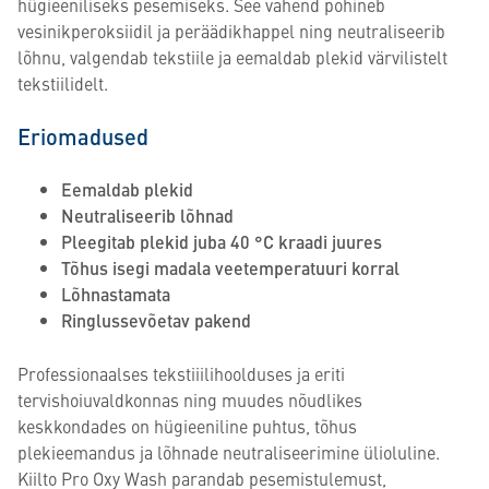
hügieeniliseks pesemiseks. See vahend põhineb
vesinikperoksiidil ja peräädikhappel ning neutraliseerib
lõhnu, valgendab tekstiile ja eemaldab plekid värvilistelt
tekstiilidelt.
Eriomadused
Eemaldab plekid
Neutraliseerib lõhnad
Pleegitab plekid juba 40 °C kraadi juures
Tõhus isegi madala veetemperatuuri korral
Lõhnastamata
Ringlussevõetav pakend
Professionaalses tekstiiilihoolduses ja eriti
tervishoiuvaldkonnas ning muudes nõudlikes
keskkondades on hügieeniline puhtus, tõhus
plekieemandus ja lõhnade neutraliseerimine ülioluline.
Kiilto Pro Oxy Wash parandab pesemistulemust,