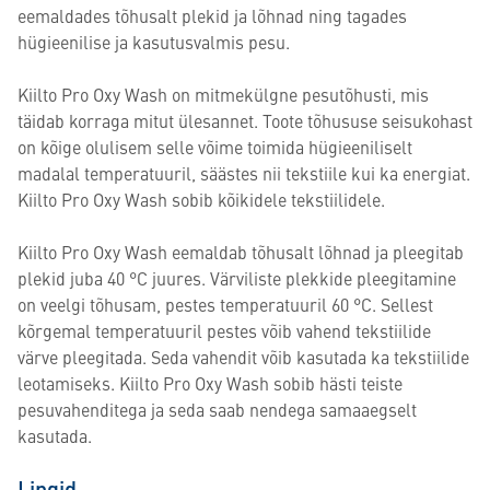
eemaldades tõhusalt plekid ja lõhnad ning tagades
hügieenilise ja kasutusvalmis pesu.
Kiilto Pro Oxy Wash on mitmekülgne pesutõhusti, mis
täidab korraga mitut ülesannet. Toote tõhususe seisukohast
on kõige olulisem selle võime toimida hügieeniliselt
madalal temperatuuril, säästes nii tekstiile kui ka energiat.
Kiilto Pro Oxy Wash sobib kõikidele tekstiilidele.
Kiilto Pro Oxy Wash eemaldab tõhusalt lõhnad ja pleegitab
plekid juba 40 °C juures. Värviliste plekkide pleegitamine
on veelgi tõhusam, pestes temperatuuril 60 °C. Sellest
kõrgemal temperatuuril pestes võib vahend tekstiilide
värve pleegitada. Seda vahendit võib kasutada ka tekstiilide
leotamiseks. Kiilto Pro Oxy Wash sobib hästi teiste
pesuvahenditega ja seda saab nendega samaaegselt
kasutada.
Lingid