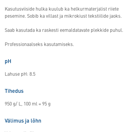
Kasutusviiside hulka kuulub ka helkurmaterjalist riiete
pesemine. Sobib ka villast ja mikrokiust tekstiilide jaoks.
Saab kasutada ka raskesti eemaldatavate plekkide puhul.
Professionaalseks kasutamiseks.
pH
Lahuse pH: 8.5
Tihedus
950 g/ L, 100 ml = 95 g
Välimus ja lõhn