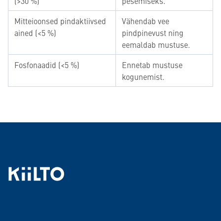
(>30 %)
pesemiseks.
Mitteioonsed pindaktiivsed
Vähendab vee
ained (<5 %)
pindpinevust ning
eemaldab mustuse.
Fosfonaadid (<5 %)
Ennetab mustuse
kogunemist.