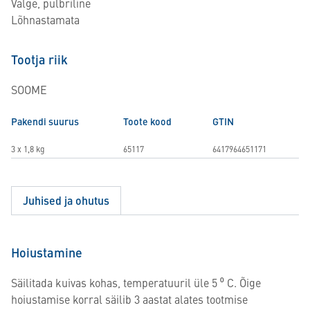
Valge, pulbriline
Lõhnastamata
Tootja riik
SOOME
Pakendi suurus
Toote kood
GTIN
3 x 1,8 kg
65117
6417964651171
Juhised ja ohutus
Hoiustamine
Säilitada kuivas kohas, temperatuuril üle 5 ⁰ C. Õige
hoiustamise korral säilib 3 aastat alates tootmise