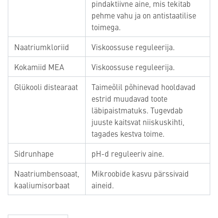
pindaktiivne aine, mis tekitab
pehme vahu ja on antistaatilise
toimega.
Naatriumkloriid
Viskoossuse reguleerija.
Kokamiid MEA
Viskoossuse reguleerija.
Glükooli distearaat
Taimeõlil põhinevad hooldavad
estrid muudavad toote
läbipaistmatuks. Tugevdab
juuste kaitsvat niiskuskihti,
tagades kestva toime.
Sidrunhape
pH-d reguleeriv aine.
Naatriumbensoaat,
Mikroobide kasvu pärssivaid
kaaliumisorbaat
aineid.