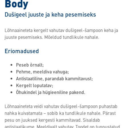
Body
Dušigeel juuste ja keha pesemiseks
Lõhnaaineteta kergelt vahutav dušigeel-šampoon keha ja
juuste pesemiseks. Mõeldud tundlikule nahale.
Eriomadused
Peseb õrnalt;
Pehme, meeldiva vahuga;
Antistaatiline, parandab kammitavust;
Kergelt loputatav;
Õhukindel ja hügieeniline pakend.
Lõhnaaineteta veidi vahutav dušigeel-šampoon puhastab
nahka kuivatamata – sobib ka tundlikule nahale. Pärast
pesu on juuksed kergesti kammitavad. Sisaldab
antistaatikume. Meeldivalt vahutav. Toodet on tunnustatud