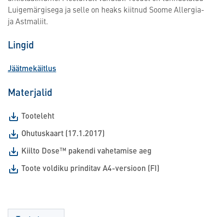
Luigemärgisega ja selle on heaks kiitnud Soome Allergia-
ja Astmaliit.
Lingid
Jäätmekäitlus
Materjalid
Tooteleht
Ohutuskaart (17.1.2017)
Kiilto Dose™ pakendi vahetamise aeg
Toote voldiku prinditav A4-versioon (FI)