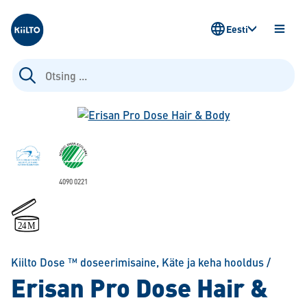
Kiilto Estonia
Eesti
AVA
MENÜ
Otsi:
4090 0221
Kiilto Dose ™ doseerimisaine
,
Käte ja keha hooldus
/
Erisan Pro Dose Hair &