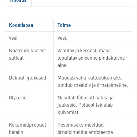
Koostisosa
Toime
Vesi
Vesi.
Naatrium laureet
Vahutav ja kergesti maha
sulfaat
loputatav anioonne pindaktiivne
aine.
Deküül-glükosiid
Muudab vahu külluslikumaks;
tundub meeldiv ja õrnatoimeline.
Glycerin
Niisutab tõhusalt nahka ja
juukseid. Polüool takistab
kuivamist.
Kokamiidpropüül
Pesemiseks mõeldud
betaiin
õrnatoimeline amfoteerne