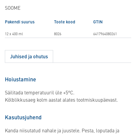
SOOME
Pakendi suurus
Toote kood
GTIN
12 x 400 ml
8026
6417964080261
Juhised ja ohutus
Hoiustamine
Säilitada temperatuuril üle +5°C.
Kõlblikkusaeg kolm aastat alates tootmiskuupäevast.
Kasutusjuhend
Kanda niisutatud nahale ja juustele. Pesta, loputada ja