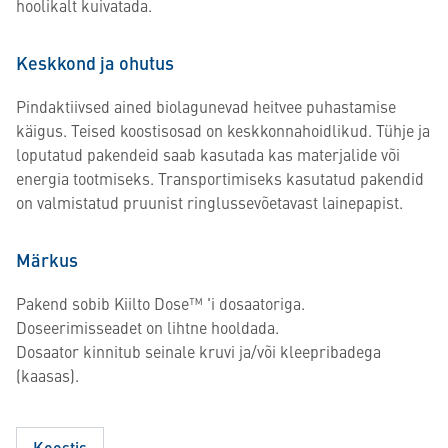
hoolikalt kuivatada.
Keskkond ja ohutus
Pindaktiivsed ained biolagunevad heitvee puhastamise
käigus. Teised koostisosad on keskkonnahoidlikud. Tühje ja
loputatud pakendeid saab kasutada kas materjalide või
energia tootmiseks. Transportimiseks kasutatud pakendid
on valmistatud pruunist ringlussevõetavast lainepapist.
Märkus
Pakend sobib Kiilto Dose™ 'i dosaatoriga.
Doseerimisseadet on lihtne hooldada.
Dosaator kinnitub seinale kruvi ja/või kleepribadega
(kaasas).
Koostis