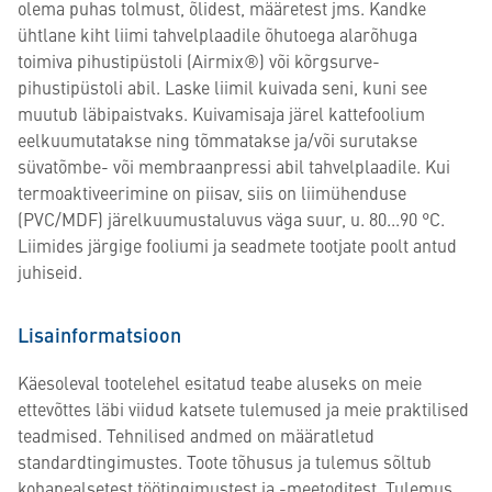
olema puhas tolmust, õlidest, määretest jms. Kandke
ühtlane kiht liimi tahvelplaadile õhutoega alarõhuga
toimiva pihustipüstoli (Airmix®) või kõrgsurve-
pihustipüstoli abil. Laske liimil kuivada seni, kuni see
muutub läbipaistvaks. Kuivamisaja järel kattefoolium
eelkuumutatakse ning tõmmatakse ja/või surutakse
süvatõmbe- või membraanpressi abil tahvelplaadile. Kui
termoaktiveerimine on piisav, siis on liimühenduse
(PVC/MDF) järelkuumustaluvus väga suur, u. 80...90 °C.
Liimides järgige fooliumi ja seadmete tootjate poolt antud
juhiseid.
Lisainformatsioon
Käesoleval tootelehel esitatud teabe aluseks on meie
ettevõttes läbi viidud katsete tulemused ja meie praktilised
teadmised. Tehnilised andmed on määratletud
standardtingimustes. Toote tõhusus ja tulemus sõltub
kohapealsetest töötingimustest ja -meetoditest. Tulemus