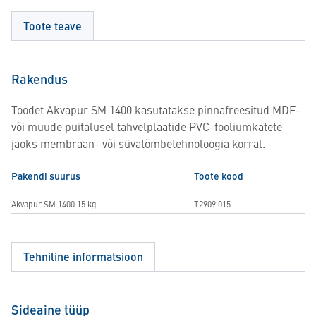
Toote teave
Rakendus
Toodet Akvapur SM 1400 kasutatakse pinnafreesitud MDF-
või muude puitalusel tahvelplaatide PVC-fooliumkatete
jaoks membraan- või süvatõmbetehnoloogia korral.
Pakendi suurus
Toote kood
Akvapur SM 1400 15 kg
T2909.015
Tehniline informatsioon
Sideaine tüüp