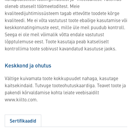
oleneb otseselt töömeetoditest. Meie
kvaliteedijuhtimissüsteem tagab ettevõtte toodete kõrge
kvaliteedi. Me ei võta vastutust toote ebaõige kasutamise või
keskkonnatingimuste eest, mille üle meil puudub kontroll.
Seega ei ole meil võimalik võtta endale vastutust
lõpptulemuse eest. Toote kasutaja peab katseliselt
kontrollima toote sobivust kavandatud kasutuse jaoks.
Keskkond ja ohutus
Vältige kuivamata toote kokkupuudet nahaga, kasutage
kaitsekindaid. Tutvuge tooteohutuskaardiga. Teavet toote ja
pakendi kõrvaldamise kohta leiate veebisaidilt
www.kiilto.com.
Sertifikaadid