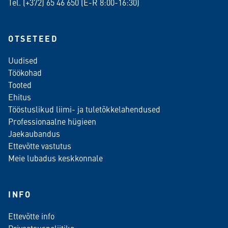
Tel. (+372)
65 46 650
(E-R 8:00-16:30)
OTSETEED
Uudised
Töökohad
Tooted
Ehitus
Tööstuslikud liimi- ja tuletõkkelahendused
Professionaalne hügieen
Jaekaubandus
Ettevõtte vastutus
Meie lubadus keskkonnale
INFO
Ettevõtte info