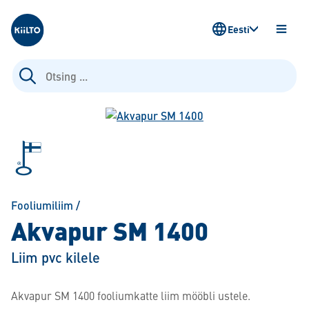
Kiilto Estonia
Eesti
AVA
MENÜ
Otsi:
Fooliumiliim
/
Akvapur SM 1400
Liim pvc kilele
Akvapur SM 1400 fooliumkatte liim mööbli ustele.