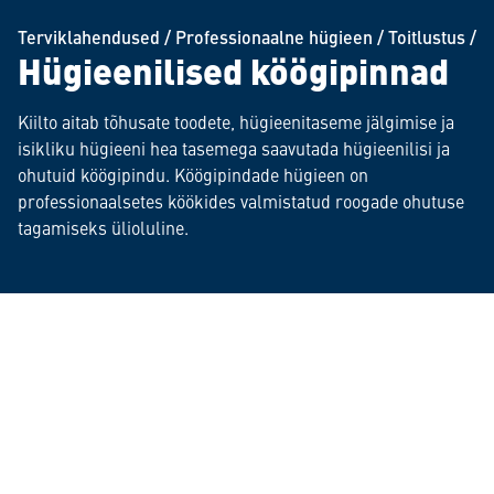
Terviklahendused
/
Professionaalne hügieen
/
Toitlustus
/
Hügieenilised köögipinnad
Kiilto aitab tõhusate toodete, hügieenitaseme jälgimise ja
isikliku hügieeni hea tasemega saavutada hügieenilisi ja
ohutuid köögipindu. Köögipindade hügieen on
professionaalsetes köökides valmistatud roogade ohutuse
tagamiseks ülioluline.