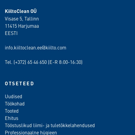
KiiltoClean OÜ
Visase 5, Tallinn
11415 Harjumaa
EESTI
info.kiiltoclean.ee@kiilto.com
Tel. (+372)
65 46 650
(E-R 8:00-16:30)
OTSETEED
Uudised
Töökohad
Tooted
Ehitus
Tööstuslikud liimi- ja tuletõkkelahendused
Professionaalne hügieen