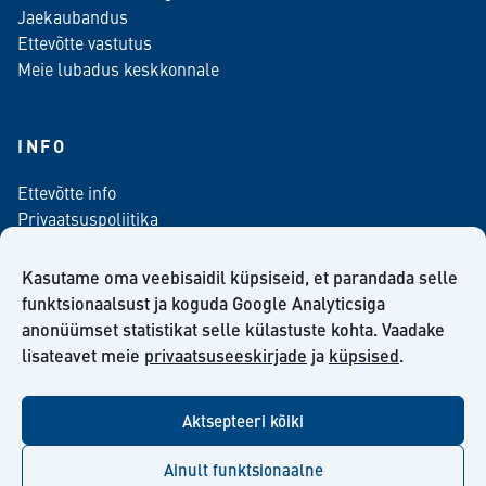
Jaekaubandus
Ettevõtte vastutus
Meie lubadus keskkonnale
INFO
Ettevõtte info
Privaatsuspoliitika
Kontaktinfo
Meediale
Kasutame oma veebisaidil küpsiseid, et parandada selle
Telli meie uudiskiri
funktsionaalsust ja koguda Google Analyticsiga
anonüümset statistikat selle külastuste kohta. Vaadake
Kiilto Eesti OÜ müügilepingu tingimused
lisateavet meie
privaatsuseeskirjade
ja
küpsised
.
Aktsepteeri kõiki
facebook
twitter
linkedin
youtube
Ainult funktsionaalne