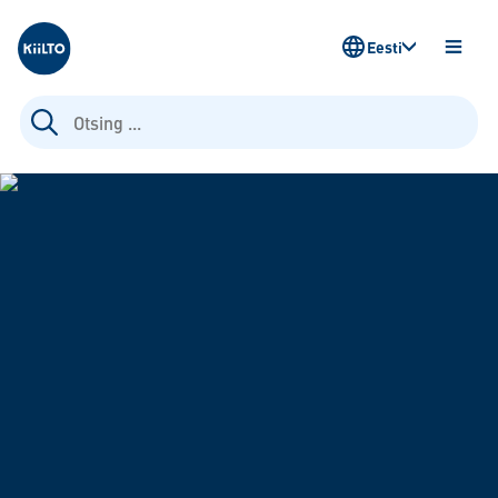
Kiilto Estonia
Eesti
AVA
MENÜ
Otsi: