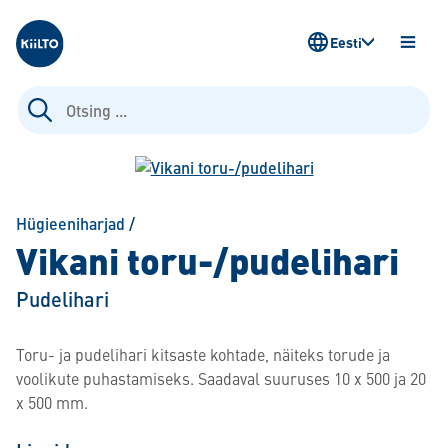
Kiilto Estonia
Eesti
AVA
MENÜ
Otsi:
Hügieeniharjad
/
Vikani toru-/pudelihari
Pudelihari
Toru- ja pudelihari kitsaste kohtade, näiteks torude ja
voolikute puhastamiseks. Saadaval suuruses 10 x 500 ja 20
x 500 mm.