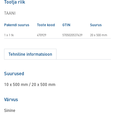
Tootja riik
TAANI
Pakendi suurus
Toote kood
GTIN
Suurus
1 x 1 tk
470929
5705020537639
20 x 500 mm
Tehniline informatsioon
Suurused
10 x 500 mm / 20 x 500 mm
Värvus
Sinine