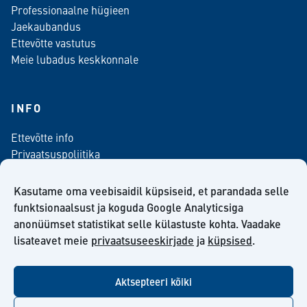
Professionaalne hügieen
Jaekaubandus
Ettevõtte vastutus
Meie lubadus keskkonnale
INFO
Ettevõtte info
Privaatsuspoliitika
Kontaktinfo
Meediale
Kasutame oma veebisaidil küpsiseid, et parandada selle
Telli meie uudiskiri
funktsionaalsust ja koguda Google Analyticsiga
anonüümset statistikat selle külastuste kohta. Vaadake
Kiilto Eesti OÜ müügilepingu tingimused
lisateavet meie
privaatsuseeskirjade
ja
küpsised
.
Aktsepteeri kõiki
facebook
twitter
linkedin
youtube