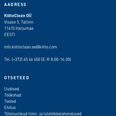
AADRESS
KiiltoClean OÜ
Visase 5, Tallinn
11415 Harjumaa
EESTI
info.kiiltoclean.ee@kiilto.com
Tel. (+372)
65 46 650
(E-R 8:00-16:30)
OTSETEED
Uudised
Töökohad
Tooted
Ehitus
Tööstuslikud liimi- ja tuletõkkelahendused