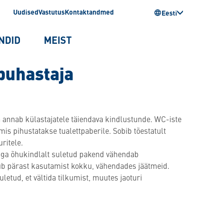
Uudised
Vastutus
Kontaktandmed
Eesti
NDID
MEIST
puhastaja
annab külastajatele täiendava kindlustunde. WC-iste
s pihustatakse tualettpaberile. Sobib tõestatult
ritele.
aga õhukindlalt suletud pakend vähendab
jub pärast kasutamist kokku, vähendades jäätmeid.
uletud, et vältida tilkumist, muutes jaoturi