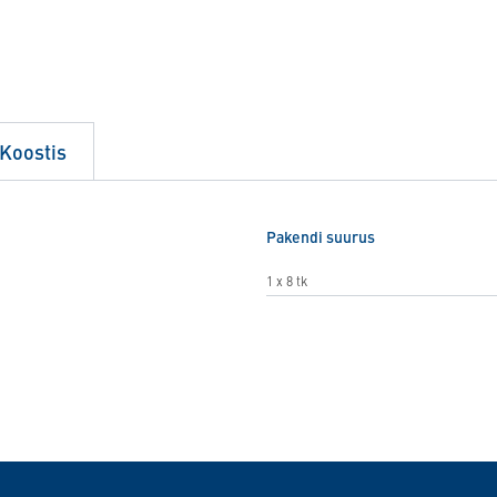
Koostis
Pakendi suurus
1 x 8 tk