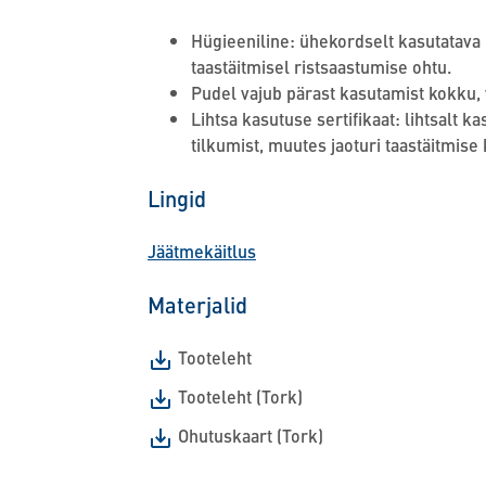
Hügieeniline: ühekordselt kasutatav
taastäitmisel ristsaastumise ohtu.
Pudel vajub pärast kasutamist kokku,
Lihtsa kasutuse sertifikaat: lihtsalt k
tilkumist, muutes jaoturi taastäitmise 
Lingid
Jäätmekäitlus
Materjalid
Tooteleht
Tooteleht (Tork)
Ohutuskaart (Tork)