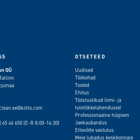
SS
OTSETEED
ean OÜ
Uudised
Töökohad
Tallinn
Tooted
rjumaa
Ehitus
Tööstuslikud liimi- ja
tuletõkkelahendused
oclean.ee@kiilto.com
Professionaalne hügieen
Jaekaubandus
2)
65 46 650
(E-R 8:00-16:30)
Ettevõtte vastutus
Meie lubadus keskkonnale