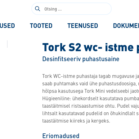
Otsi:
USED
TOOTED
TEENUSED
DOKUME
Tork S2 wc- istme 
Desinfitseeriv puhastusaine
Tork WC-istme puhastaja tagab mugavuse ja 
saab puhtamaks vaid ühe puhastusdoosiga, mi
hõlpsa kasutusega Tork Mini vedelseebi jaotu
Hügieeniline: ühekordselt kasutatava pumb
taastäitmisel ristsaastumise ohtu. Pudel va
lihtsalt kasutatavad pudelid on õhukindlalt s
taastäitmise kiireks ja kergeks.
Eriomadused