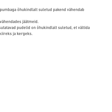
a pumbaga õhukindlalt suletud pakend vähendab
 vähendades jäätmeid.
asutatavad pudelid on õhukindlalt suletud, et vältida
kiireks ja kergeks.