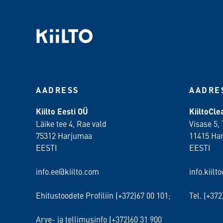
AADRESS
AADRE
Kiilto Eesti OÜ
KiiltoCl
Läike tee 4, Rae vald
Visase 5, 
75312 Harjumaa
11415 Ha
EESTI
EESTI
info.ee@kiilto.com
info.kiilt
Ehitustoodete Profiliin (+372)67 00 101;
Tel. (+37
Arve- ja tellimusinfo (+372)60 31 900