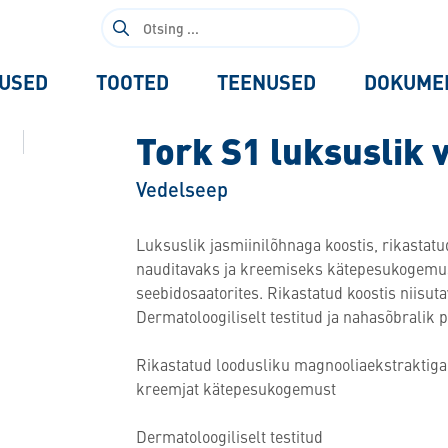
Otsi:
USED
TOOTED
TEENUSED
DOKUME
Tork S1 luksuslik 
Vedelseep
Luksuslik jasmiinilõhnaga koostis, rikastatud
nauditavaks ja kreemiseks kätepesukogemus
seebidosaatorites. Rikastatud koostis niisutav
Dermatoloogiliselt testitud ja nahasõbralik 
Rikastatud loodusliku magnooliaekstraktiga 
kreemjat kätepesukogemust
Dermatoloogiliselt testitud