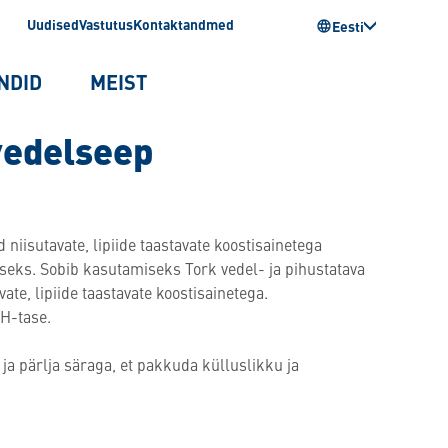
Uudised
Vastutus
Kontaktandmed
Eesti
NDID
MEIST
vedelseep
 niisutavate, lipiide taastavate koostisainetega
eks. Sobib kasutamiseks Tork vedel- ja pihustatava
ate, lipiide taastavate koostisainetega.
pH-tase.
ja pärlja säraga, et pakkuda külluslikku ja