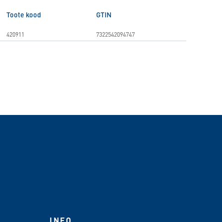
Toote kood
GTIN
420911
7322542094747
INFO