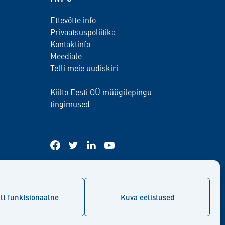
Ettevõtte info
Privaatsuspoliitika
Kontaktinfo
Meediale
Telli meie uudiskiri
Kiilto Eesti OÜ müügilepingu
tingimused
facebook
twitter
linkedin
youtube
lt funktsionaalne
Kuva eelistused