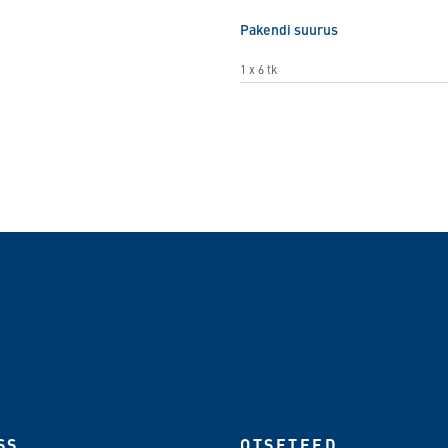
Pakendi suurus
1 x 6 tk
SS
OTSETEED