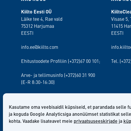
Kiilto Eesti OÜ
KiiltoCl
Läike tee 4, Rae vald
Visase 5, 
75312 Harjumaa
11415 Ha
EESTI
EESTI
info.ee@kiilto.com
info.kiilt
Ehitustoodete Profiliin (+372)67 00 101;
Tel. (+37
Arve- ja tellimusinfo (+372)60 31 900
(E-R 8:30-16:30)
Kasutame oma veebisaidil küpsiseid, et parandada selle f
ja koguda Google Analyticsiga anonüümset statistikat sell
kohta. Vaadake lisateavet meie
privaatsuseeskirjade
ja
küp