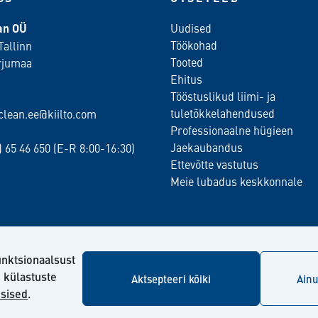
ean OÜ
Uudised
Töökohad
Tallinn
Tooted
rjumaa
Ehitus
Tööstuslikud liimi- ja
tuletõkkelahendused
oclean.ee@kiilto.com
Professionaalne hügieen
Jaekaubandus
2)
65 46 650
(E-R 8:00-16:30)
Ettevõtte vastutus
Meie lubadus keskkonnale
unktsionaalsust
e külastuste
Aktsepteeri kõiki
Ainu
sised
.