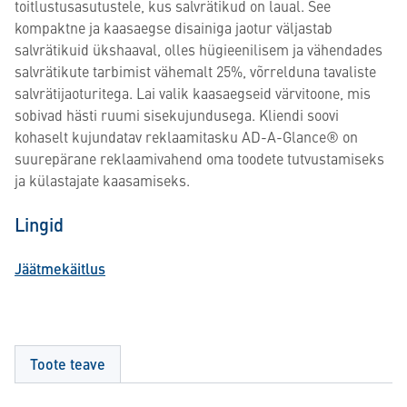
toitlustusasutustele, kus salvrätikud on laual. See
kompaktne ja kaasaegse disainiga jaotur väljastab
salvrätikuid ükshaaval, olles hügieenilisem ja vähendades
salvrätikute tarbimist vähemalt 25%, võrrelduna tavaliste
salvrätijaoturitega. Lai valik kaasaegseid värvitoone, mis
sobivad hästi ruumi sisekujundusega. Kliendi soovi
kohaselt kujundatav reklaamitasku AD-A-Glance® on
suurepärane reklaamivahend oma toodete tutvustamiseks
ja külastajate kaasamiseks.
Lingid
Jäätmekäitlus
Toote teave