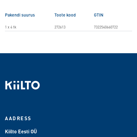
Pakendi suurus
Toote kood
GTIN
1 x 4 tk
272613
7322540660722
AADRESS
Kiilto Eesti OÜ