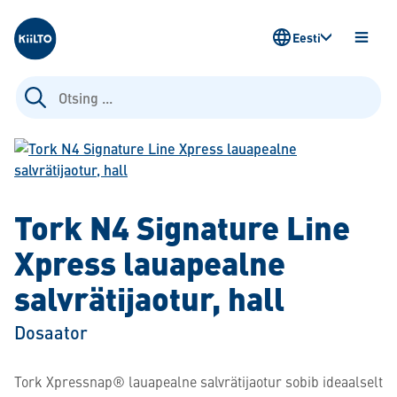
Kiilto Estonia
Eesti
AVA
MENÜ
Otsi:
Tork N4 Signature Line
Xpress lauapealne
salvrätijaotur, hall
Dosaator
Tork Xpressnap® lauapealne salvrätijaotur sobib ideaalselt