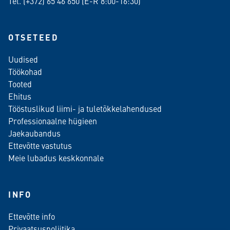
Tel. (+372)
65 46 650
(E-R 8:00-16:30)
OTSETEED
Uudised
Töökohad
Tooted
Ehitus
Tööstuslikud liimi- ja tuletõkkelahendused
Professionaalne hügieen
Jaekaubandus
Ettevõtte vastutus
Meie lubadus keskkonnale
INFO
Ettevõtte info
Privaatsuspoliitika