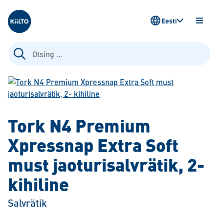
Kiilto Estonia
Eesti
AVA
MENÜ
Otsi:
Tork N4 Premium
Xpressnap Extra Soft
must jaoturisalvrätik, 2-
kihiline
Salvrätik