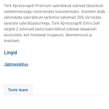
Tork Xpressnap® Premium salvrätikud sobivad täiuslikult
iseteenindusega restoranides kasutamiseks. Süsteem aitab
vähendada salvrätikute tarbimist vähemalt 25% võrreldes
tavaliste salvrätijaoturitega. Tork Xpressnap® Extra Soft
valged 2-kihilised jaoturisalvrätikud sobivad ideaalselt
asutustele, kes hindavad mugavust, ökonoomsust ja
kvaliteeti.
Lingid
Jäätmekäitlus
Toote teave