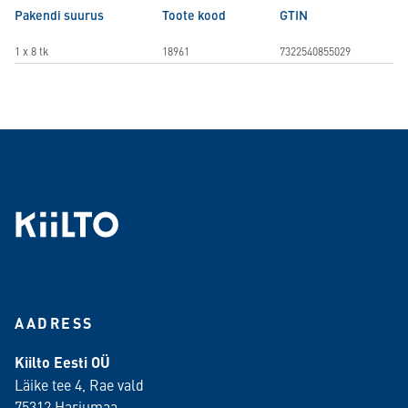
Pakendi suurus
Toote kood
GTIN
1 x 8 tk
18961
7322540855029
AADRESS
Kiilto Eesti OÜ
Läike tee 4, Rae vald
75312 Harjumaa