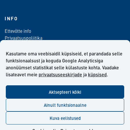
INFO
Ettevõtte info
Privaatsuspoliitika
Kontaktinfo
Meediale
Kasutame oma veebisaidil küpsiseid, et parandada selle
Telli meie uudiskiri
funktsionaalsust ja koguda Google Analyticsiga
anonüümset statistikat selle külastuste kohta. Vaadake
Kiilto Eesti OÜ müügilepingu tingimused
lisateavet meie
privaatsuseeskirjade
ja
küpsised
.
Aktsepteeri kõiki
facebook
twitter
linkedin
youtube
Ainult funktsionaalne
Kuva eelistused
© Kiilto 2026