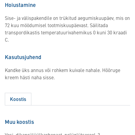
Hoiustamine
Sise- ja välispakendile on trükitud aegumiskuupäev, mis on
72 kuu möödumisel tootmiskuupäevast. Säilitada
transpordikastis temperatuurivahemikus 0 kuni 30 kraadi
C.
Kasutusjuhend
Kandke üks annus või rohkem kuivale nahale. Hõõruge
kreem hästi naha sisse.
Koostis
Muu koostis
Vesi, dikaprülüülkarbonaat, polüglütserool-3,