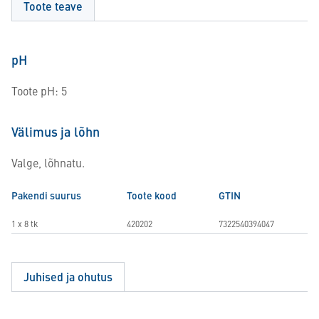
Toote teave
pH
Toote pH: 5
Välimus ja lõhn
Valge, lõhnatu.
Pakendi suurus
Toote kood
GTIN
1 x 8 tk
420202
7322540394047
Juhised ja ohutus