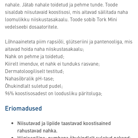
nahale. Jätab nahale toidetud ja pehme tunde. Toode
sisaldab niisutavaid koostisosi, mis aitavad säilitada naha
loomulikku niiskustasakaalu. Toode sobib Tork Mini
vedelseebi dosaatoritele.
Lõhnaaineteta piim rapsiõli, glütseriini ja pantenooliga, mis
aitavad hoida naha niiskustasakaalu;
Nahk on pehme ja toidetud;
Kiirelt imenduv, et nahk ei tunduks rasvane;
Dermatoloogiliselt testitud;
Nahasõbralik pH-tase;
Õhukindlalt suletud pudel;
96% koostisosadest on loodusliku päritoluga;
Eriomadused
Niisutavad ja lipiide taastavad koostisained
rahustavad nahka.
Hügieeniline: pumbaga õhukindlalt suletud pakend;