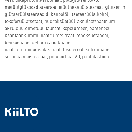
metüülglükoosdistearaat, etüülheksüülstearaat, glütseriin,
glütserüülstearaadid, kanoolõli, tsetearüülalkohol,
tokoferüülatsetaat, hüdroksüetüül-akrülaat/naatrium-
akrüloüüldimetüül-tauraat-kopolümeer, pantenool,
ksantaankummi, naatriumtsitraat, fenoksüetanool,
bensoehape, dehüdroäädikhape,
naatriumiminodisuktsinaat, tokoferool, sidrunhape,
sorbitaanisostearaat, polüsorbaat 60, pantolaktoon