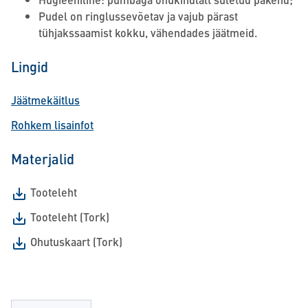
Pudel on ringlussevõetav ja vajub pärast
tühjakssaamist kokku, vähendades jäätmeid.
Lingid
Jäätmekäitlus
Rohkem lisainfot
Materjalid
Tooteleht
Tooteleht (Tork)
Ohutuskaart (Tork)