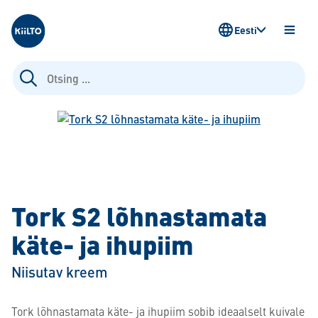
Kiilto Estonia
Eesti
AVA
MENÜ
Otsi:
Tork S2 lõhnastamata
käte- ja ihupiim
Niisutav kreem
Tork lõhnastamata käte- ja ihupiim sobib ideaalselt kuivale