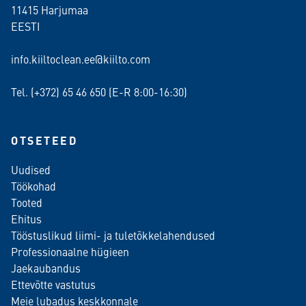
11415 Harjumaa
EESTI
info.kiiltoclean.ee@kiilto.com
Tel. (+372)
65 46 650
(E-R 8:00-16:30)
OTSETEED
Uudised
Töökohad
Tooted
Ehitus
Tööstuslikud liimi- ja tuletõkkelahendused
Professionaalne hügieen
Jaekaubandus
Ettevõtte vastutus
Meie lubadus keskkonnale