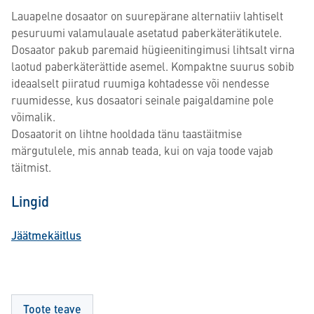
Lauapelne dosaator on suurepärane alternatiiv lahtiselt
pesuruumi valamulauale asetatud paberkäterätikutele.
Dosaator pakub paremaid hügieenitingimusi lihtsalt virna
laotud paberkäterättide asemel. Kompaktne suurus sobib
ideaalselt piiratud ruumiga kohtadesse või nendesse
ruumidesse, kus dosaatori seinale paigaldamine pole
võimalik.
Dosaatorit on lihtne hooldada tänu taastäitmise
märgutulele, mis annab teada, kui on vaja toode vajab
täitmist.
Lingid
Jäätmekäitlus
Toote teave