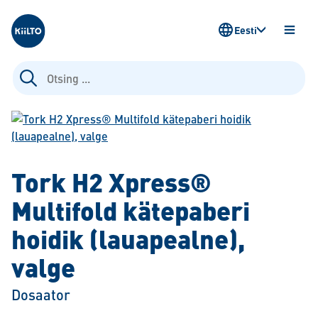
Kiilto Estonia
Eesti
AVA
MENÜ
Otsi:
Tork H2 Xpress®
Multifold kätepaberi
hoidik (lauapealne),
valge
Dosaator