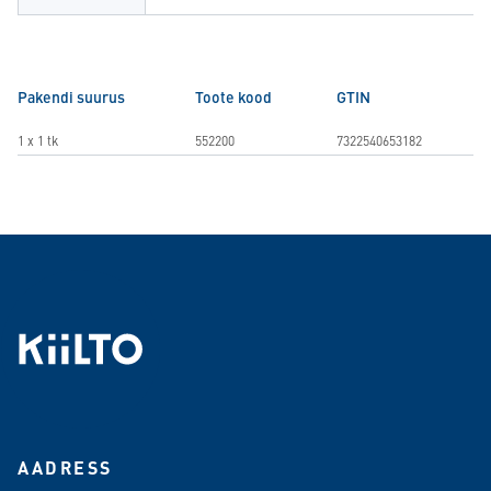
Pakendi suurus
Toote kood
GTIN
1 x 1 tk
552200
7322540653182
AADRESS