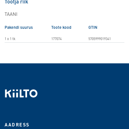
Tootja riik
TAANI
Pakendi suurus
Toote kood
GTIN
1 x 1 tk
177074
5705999019341
AADRESS