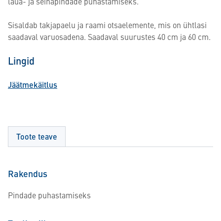
laua- ja seinapindade puhastamiseks.
Sisaldab takjapaelu ja raami otsaelemente, mis on ühtlasi
saadaval varuosadena. Saadaval suurustes 40 cm ja 60 cm.
Lingid
Jäätmekäitlus
Toote teave
Rakendus
Pindade puhastamiseks