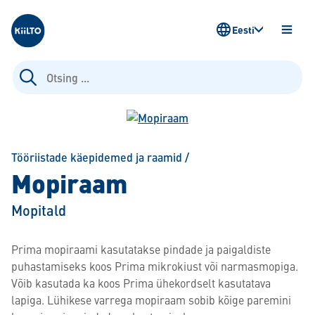
Kiilto Estonia
Eesti
AVA
MENÜ
Otsi:
Tööriistade käepidemed ja raamid
/
Mopiraam
Mopitald
Prima mopiraami kasutatakse pindade ja paigaldiste
puhastamiseks koos Prima mikrokiust või narmasmopiga.
Võib kasutada ka koos Prima ühekordselt kasutatava
lapiga. Lühikese varrega mopiraam sobib kõige paremini