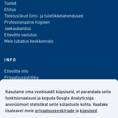
Tooted
Ehitus
Tööstuslikud liimi- ja tuletõkkelahendused
Professionaalne hügieen
Jaekaubandus
Ettevõtte vastutus
Meie lubadus keskkonnale
INFO
Ettevõtte info
Privaatsuspoliitika
Kontaktinfo
Meediale
Kasutame oma veebisaidil küpsiseid, et parandada selle
Telli meie uudiskiri
funktsionaalsust ja koguda Google Analyticsiga
anonüümset statistikat selle külastuste kohta. Vaadake
Kiilto Eesti OÜ müügilepingu tingimused
lisateavet meie
privaatsuseeskirjade
ja
küpsised
.