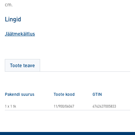
cm.
Lingid
Jäätmekäitlus
Toote teave
Pakendi suurus
Toote kood
GTIN
1 x 1 tk
11/900/06047
4742437005833