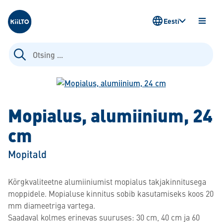
Kiilto Estonia
Eesti
AVA
MENÜ
Otsi:
Mopialus, alumiinium, 24
cm
Mopitald
Kõrgkvaliteetne alumiiniumist mopialus takjakinnitusega
moppidele. Mopialuse kinnitus sobib kasutamiseks koos 20
mm diameetriga vartega.
Saadaval kolmes erinevas suuruses: 30 cm, 40 cm ja 60