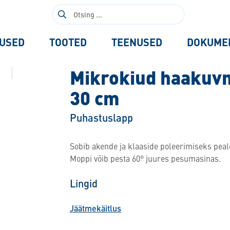
Otsi:
USED
TOOTED
TEENUSED
DOKUME
Mikrokiud haakuv
30 cm
Puhastuslapp
Sobib akende ja klaaside poleerimiseks pea
Moppi võib pesta 60° juures pesumasinas.
Lingid
Jäätmekäitlus