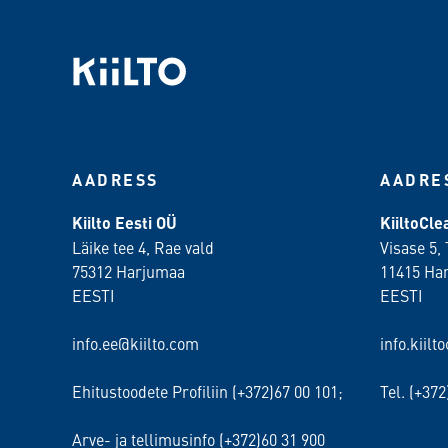
AADRESS
AADRE
Kiilto Eesti OÜ
KiiltoCl
Läike tee 4, Rae vald
Visase 5, 
75312 Harjumaa
11415 Ha
EESTI
EESTI
info.ee@kiilto.com
info.kiilt
Ehitustoodete Profiliin (+372)67 00 101;
Tel. (+37
Arve- ja tellimusinfo (+372)60 31 900