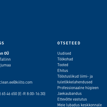
SS
OTSETEED
ean OÜ
Uudised
Töökohad
Tallinn
Tooted
rjumaa
Ehitus
Tööstuslikud liimi- ja
tuletõkkelahendused
oclean.ee@kiilto.com
Professionaalne hügieen
Jaekaubandus
2)
65 46 650
(E-R 8:00-16:30)
Ettevõtte vastutus
Meie lubadus keskkonnale