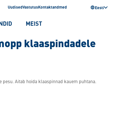
Uudised
Vastutus
Kontaktandmed
Eesti
NDID
MEIST
mopp klaaspindadele
le pesu. Aitab hoida klaaspinnad kauem puhtana.