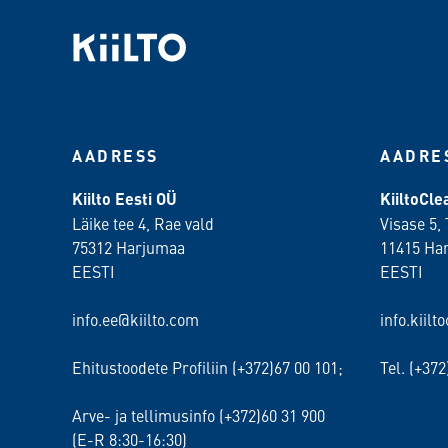
AADRESS
AADRE
Kiilto Eesti OÜ
KiiltoCl
Läike tee 4, Rae vald
Visase 5, 
75312 Harjumaa
11415 Ha
EESTI
EESTI
info.ee@kiilto.com
info.kiilt
Ehitustoodete Profiliin (+372)67 00 101;
Tel. (+37
Arve- ja tellimusinfo (+372)60 31 900
(E-R 8:30-16:30)