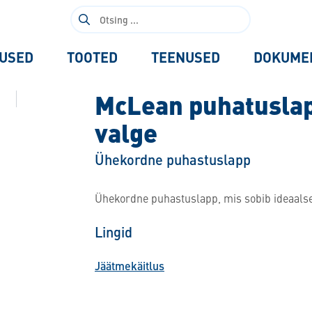
Otsi:
USED
TOOTED
TEENUSED
DOKUME
McLean puhatuslapp
valge
Ühekordne puhastuslapp
Ühekordne puhastuslapp, mis sobib ideaalse
Lingid
Jäätmekäitlus