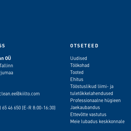
SS
OTSETEED
ean OÜ
Uudised
Töökohad
Tallinn
Tooted
rjumaa
Ehitus
Tööstuslikud liimi- ja
tuletõkkelahendused
oclean.ee@kiilto.com
Professionaalne hügieen
Jaekaubandus
2)
65 46 650
(E-R 8:00-16:30)
Ettevõtte vastutus
Meie lubadus keskkonnale