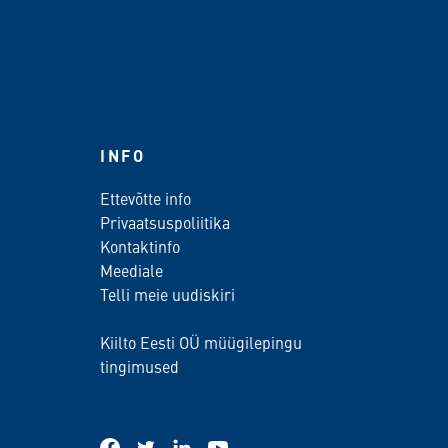
INFO
Ettevõtte info
Privaatsuspoliitika
Kontaktinfo
Meediale
Telli meie uudiskiri
Kiilto Eesti OÜ müügilepingu
tingimused
facebook
twitter
linkedin
youtube