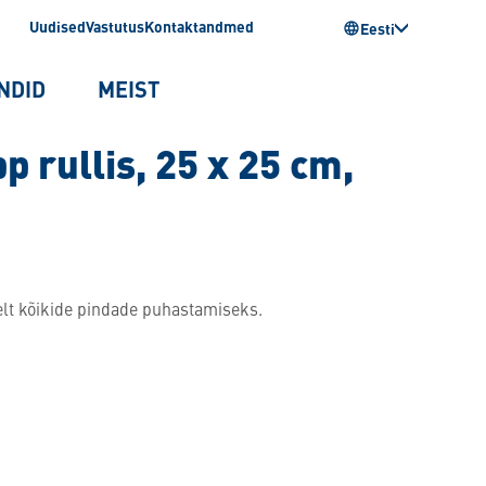
Uudised
Vastutus
Kontaktandmed
Eesti
NDID
MEIST
 rullis, 25 x 25 cm,
lt kõikide pindade puhastamiseks.