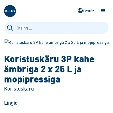
Kiilto Estonia
Eesti
AVA
MENÜ
Otsi:
Koristuskäru 3P kahe
ämbriga 2 x 25 L ja
mopipressiga
Koristuskäru
Lingid