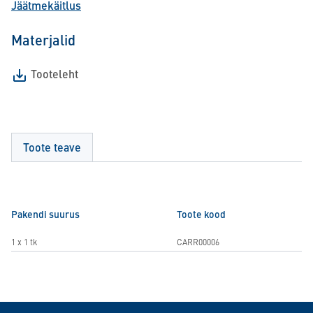
Jäätmekäitlus
Materjalid
Tooteleht
Toote teave
Pakendi suurus
Toote kood
1 x 1 tk
CARR00006