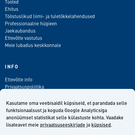
Tooted
Ehitus
Tööstuslikud liimi- ja tuletõkkelahendused
Professionaalne hügieen
Jaekaubandus
Ettevõtte vastutus
Meie lubadus keskkonnale
INFO
Ettevõtte info
Privaatsuspoliitika
Kontaktinfo
Meediale
Kasutame oma veebisaidil küpsiseid, et parandada selle
Telli meie uudiskiri
funktsionaalsust ja koguda Google Analyticsiga
anonüümset statistikat selle külastuste kohta. Vaadake
Kiilto Eesti OÜ müügilepingu tingimused
lisateavet meie
privaatsuseeskirjade
ja
küpsised
.