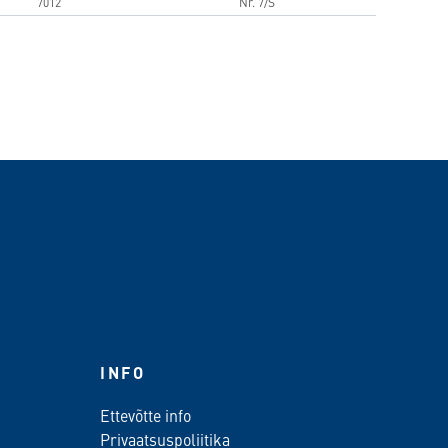
7012
Nr. 7/S
INFO
Ettevõtte info
Privaatsuspoliitika