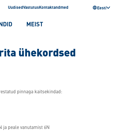
Uudised
Vastutus
Kontaktandmed
Eesti
NDID
MEIST
rita ühekordsed
estatud pinnaga kaitsekindad:
 ja peale vanutamist 6N