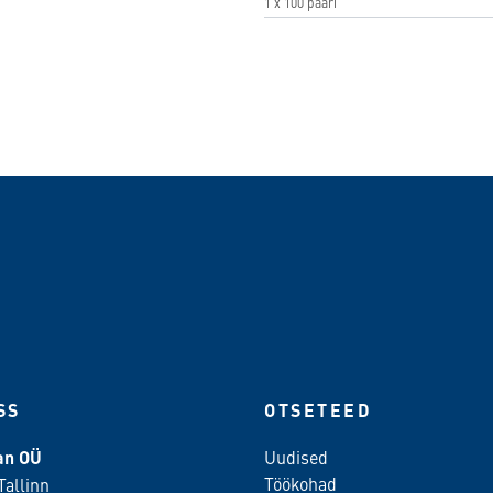
1 x 100 paari
SS
OTSETEED
ean OÜ
Uudised
Töökohad
Tallinn