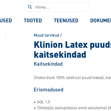
Otsi:
USED
TOOTED
TEENUSED
DOKUME
Muud tarvikud
/
Klinion Latex puud
kaitsekindad
Kaitsekindad
Ühekordsed 100% lateksist puudrivabad, kar
Eriomadused
• AQL 1,5
• Tõmbejõu vastupidavus enne vanutamist 6N