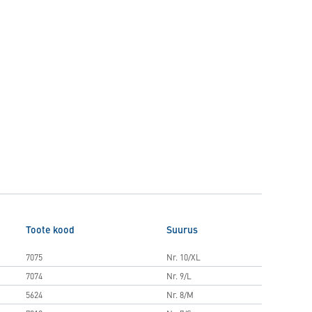
Toote kood
Suurus
7075
Nr. 10/XL
7074
Nr. 9/L
5624
Nr. 8/M