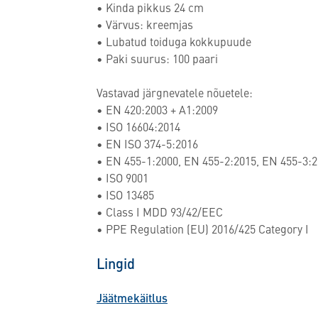
• Kinda pikkus 24 cm
• Värvus: kreemjas
• Lubatud toiduga kokkupuude
• Paki suurus: 100 paari
Vastavad järgnevatele nõuetele:
• EN 420:2003 + A1:2009
• ISO 16604:2014
• EN ISO 374-5:2016
• EN 455-1:2000, EN 455-2:2015, EN 455-3:2
• ISO 9001
• ISO 13485
• Class I MDD 93/42/EEC
• PPE Regulation (EU) 2016/425 Category I
Lingid
Jäätmekäitlus