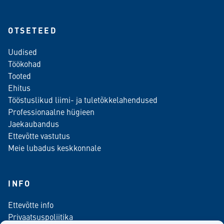
OTSETEED
Uudised
Töökohad
Tooted
Ehitus
Tööstuslikud liimi- ja tuletõkkelahendused
Professionaalne hügieen
Jaekaubandus
Ettevõtte vastutus
Meie lubadus keskkonnale
INFO
Ettevõtte info
Privaatsuspoliitika