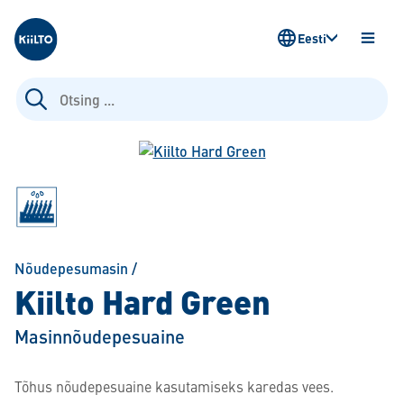
Kiilto Estonia
Eesti
AVA
MENÜ
Otsi:
Nõudepesumasin
/
Kiilto Hard Green
Masinnõudepesuaine
Tõhus nõudepesuaine kasutamiseks karedas vees.