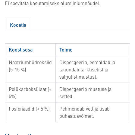
Ei soovitata kasutamiseks alumiiniumnõudel.
Koostis
Koostisosa
Toime
Naatriumhüdroksiid
Dispergeerib, eemaldab ja
(5-15 %)
lagundab tärkliselist ja
valgulist mustust.
Polükarboksülaat (<
Dispergeerib mustuse ja
5%)
setted.
Fosfonaadid (< 5 %)
Pehmendab vett ja lisab
puhastusvõimet.