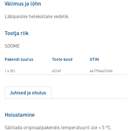
Välimus ja lõhn
Läbipaistev helekollane vedelik.
Tootja riik
SOOME
Pakendi suurus
Toote kood
GTIN
1 x 20 l
63149
6417964631494
Juhised ja ohutus
Hoiustamine
Säilitada originaalpakendis temperatuuril üle + 5 °C.