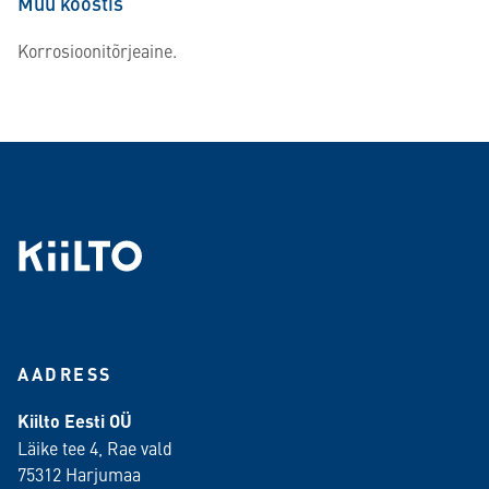
Muu koostis
Korrosioonitõrjeaine.
AADRESS
Kiilto Eesti OÜ
Läike tee 4, Rae vald
75312 Harjumaa