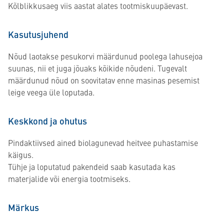
Kõlblikkusaeg viis aastat alates tootmiskuupäevast.
Kasutusjuhend
Nõud laotakse pesukorvi määrdunud poolega lahusejoa
suunas, nii et juga jõuaks kõikide nõudeni. Tugevalt
määrdunud nõud on soovitatav enne masinas pesemist
leige veega üle loputada.
Keskkond ja ohutus
Pindaktiivsed ained biolagunevad heitvee puhastamise
käigus.
Tühje ja loputatud pakendeid saab kasutada kas
materjalide või energia tootmiseks.
Märkus