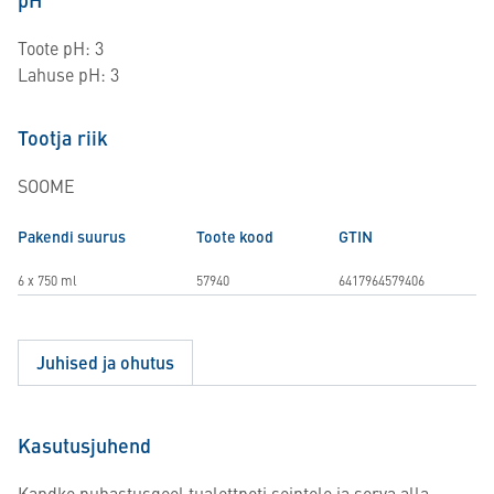
Toote pH: 3
Lahuse pH: 3
Tootja riik
SOOME
Pakendi suurus
Toote kood
GTIN
6 x 750 ml
57940
6417964579406
Juhised ja ohutus
Kasutusjuhend
Kandke puhastusgeel tualettpoti seintele ja serva alla.