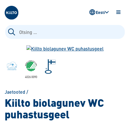
Kiilto Estonia
Eesti
AVA
MENÜ
Otsi:
4026 0090
Jaetooted
/
Kiilto biolagunev WC
puhastusgeel