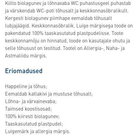
Kiilto biolagunev ja lõhnavaba WC puhastusgeel puhastab
ja värskendab WC-poti tõhusalt ja keskkonnasõbralikult.
Kergesti biolagunev piimhape eemaldab tõhusalt
lubjajäägid. Keskkonnasõbralik, Luige märgisega toode on
pakendatud 100% taaskasutatud plastpudelisse. Toote
keskkonnamõju on hinnatud, toode on kasutajale ohutu ja
selle tõhusust on testitud. Tootel on Allergia-, Naha- ja
Astmaliidu märgis.
Eriomadused
Happeline ja tõhus;
Eemaldab katlakivi ja mustuse tõhusalt;
Lõhna- ja värvainevaba;
Taimsed koostisosad;
100% kiiresti biolagunev;
Taaskasutatud plastpudel;
Luigemärk ja allergia märgis.