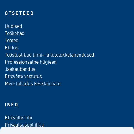
OTSETEED
Uudised
Töökohad
Tooted
Ehitus
Tööstuslikud liimi- ja tuletõkkelahendused
Professionaalne hügieen
Jaekaubandus
Ettevõtte vastutus
Meie lubadus keskkonnale
INFO
Ettevõtte info
Privaatsuspoliitika
Kontaktinfo