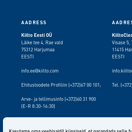
AADRESS
AADRE
Kiilto Eesti OÜ
KiiltoCl
Läike tee 4, Rae vald
Visase 5, 
75312 Harjumaa
11415 Ha
EESTI
EESTI
info.ee@kiilto.com
info.kiilt
Ehitustoodete Profiliin (+372)67 00 101;
Tel. (+37
Arve- ja tellimusinfo (+372)60 31 900
(E-R 8:30-16:30)
Kasutame oma veebisaidil küpsiseid, et parandada selle f