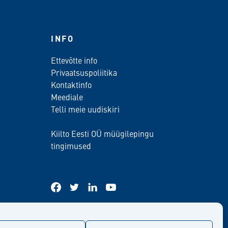
INFO
Ettevõtte info
Privaatsuspoliitika
Kontaktinfo
Meediale
Telli meie uudiskiri
Kiilto Eesti OÜ müügilepingu
tingimused
facebook
twitter
linkedin
youtube