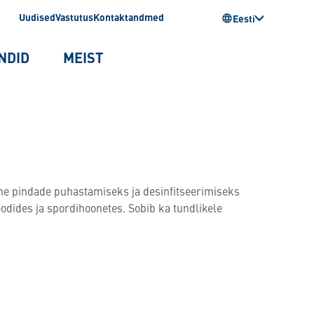
Uudised
Vastutus
Kontaktandmed
Eesti
NDID
MEIST
ine pindade puhastamiseks ja desinfitseerimiseks
odides ja spordihoonetes. Sobib ka tundlikele