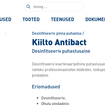
Otsi:
USED
TOOTED
TEENUSED
DOKUME
Desinfitseeriv pinna puhastus
/
Kiilto Antibact
Desinfitseeriv puhastusaine
Desinfitseeriv kvartenaaripõhine puhastusa
näiteks professionaalsetes köökides, toidupo
pindadele.
Eriomadused
Desinfitseeriv;
Ohutu pindadele;