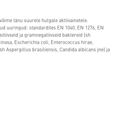
õime tänu suurele hulgale aktiivainetele.
idud uuringud: standardites EN 1040, EN 1276, EN
itiivseid ja gramnegatiivseid baktereid (sh
osa, Escherichia coli, Enterococcus hirae,
sh Aspergillus brasiliensis, Candida albicans jne) ja