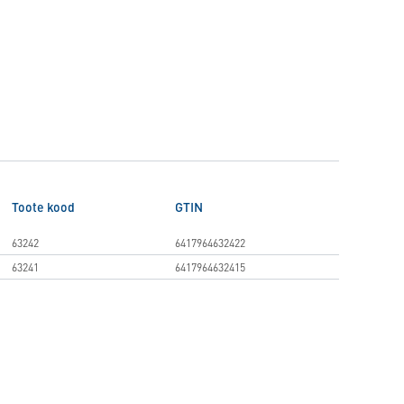
Toote kood
GTIN
63242
6417964632422
63241
6417964632415