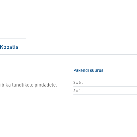
Koostis
Pakendi suurus
3 x 5 l
ib ka tundlikele pindadele.
6 x 1 l