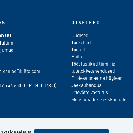
SS
OTSETEED
ean OÜ
Uudised
Töökohad
Tallinn
Tooted
rjumaa
Ehitus
Tööstuslikud liimi- ja
tuletõkkelahendused
oclean.ee@kiilto.com
Professionaalne hügieen
Jaekaubandus
2)
65 46 650
(E-R 8:00-16:30)
Ettevõtte vastutus
Meie lubadus keskkonnale
unktsionaalsust