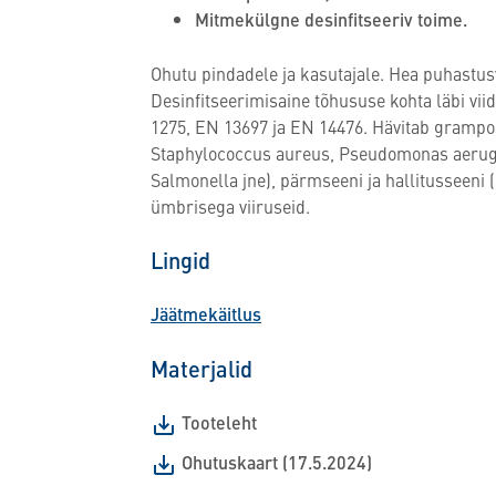
Mitmekülgne desinfitseeriv toime.
Ohutu pindadele ja kasutajale. Hea puhastusv
Desinfitseerimisaine tõhususe kohta läbi vi
1275, EN 13697 ja EN 14476. Hävitab grampos
Staphylococcus aureus, Pseudomonas aerugin
Salmonella jne), pärmseeni ja hallitusseeni (
ümbrisega viiruseid.
Lingid
Jäätmekäitlus
Materjalid
Tooteleht
Ohutuskaart (17.5.2024)