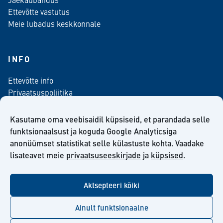
Ettevõtte vastutus
Meie lubadus keskkonnale
INFO
Ettevõtte info
Privaatsuspoliitika
Kontaktinfo
Meediale
Kasutame oma veebisaidil küpsiseid, et parandada selle
Telli meie uudiskiri
funktsionaalsust ja koguda Google Analyticsiga
anonüümset statistikat selle külastuste kohta. Vaadake
Kiilto Eesti OÜ müügilepingu tingimused
lisateavet meie
privaatsuseeskirjade
ja
küpsised
.
Aktsepteeri kõiki
facebook
twitter
linkedin
youtube
Ainult funktsionaalne