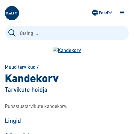
Kiilto Estonia
Eesti
AVA
MENÜ
Otsi:
Muud tarvikud
/
Kandekorv
Tarvikute hoidja
Puhastustarvikute kandekorv.
Lingid