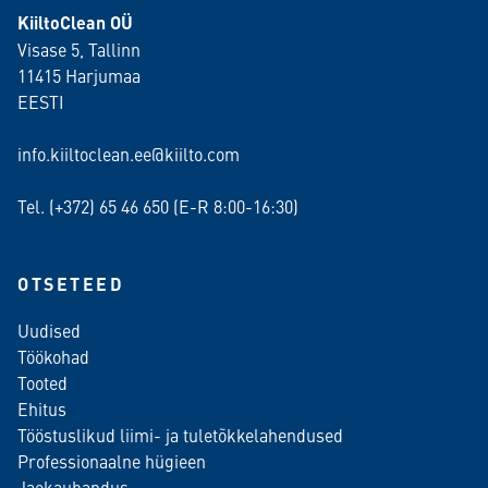
KiiltoClean OÜ
Visase 5, Tallinn
11415 Harjumaa
EESTI
info.kiiltoclean.ee@kiilto.com
Tel. (+372)
65 46 650
(E-R 8:00-16:30)
OTSETEED
Uudised
Töökohad
Tooted
Ehitus
Tööstuslikud liimi- ja tuletõkkelahendused
Professionaalne hügieen
Jaekaubandus