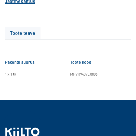
Jäätmekäitlus
Toote teave
Pakendi suurus
Toote kood
1 x 1 tk
MPVR94375.0006