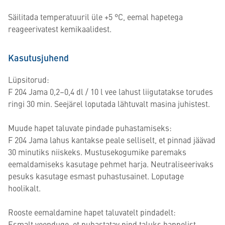
Säilitada temperatuuril üle +5 °C, eemal hapetega
reageerivatest kemikaalidest.
Kasutusjuhend
Lüpsitorud:
F 204 Jama 0,2–0,4 dl / 10 l vee lahust liigutatakse torudes
ringi 30 min. Seejärel loputada lähtuvalt masina juhistest.
Muude hapet taluvate pindade puhastamiseks:
F 204 Jama lahus kantakse peale selliselt, et pinnad jäävad
30 minutiks niiskeks. Mustusekogumike paremaks
eemaldamiseks kasutage pehmet harja. Neutraliseerivaks
pesuks kasutage esmast puhastusainet. Loputage
hoolikalt.
Rooste eemaldamine hapet taluvatelt pindadelt:
Esmalt veenduge, et puhastatav pind taluks happelist