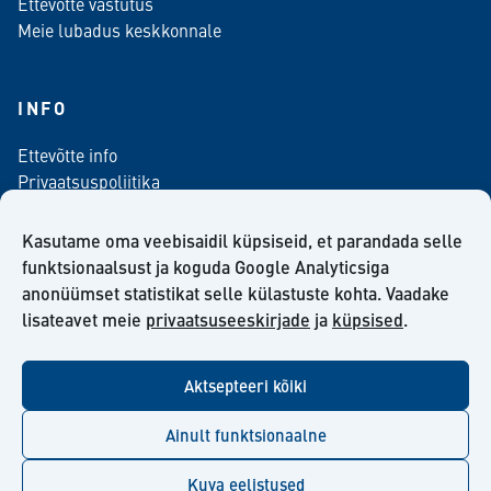
Ettevõtte vastutus
Meie lubadus keskkonnale
INFO
Ettevõtte info
Privaatsuspoliitika
Kontaktinfo
Meediale
Kasutame oma veebisaidil küpsiseid, et parandada selle
Telli meie uudiskiri
funktsionaalsust ja koguda Google Analyticsiga
anonüümset statistikat selle külastuste kohta. Vaadake
Kiilto Eesti OÜ müügilepingu tingimused
lisateavet meie
privaatsuseeskirjade
ja
küpsised
.
Aktsepteeri kõiki
facebook
twitter
linkedin
youtube
Ainult funktsionaalne
Kuva eelistused