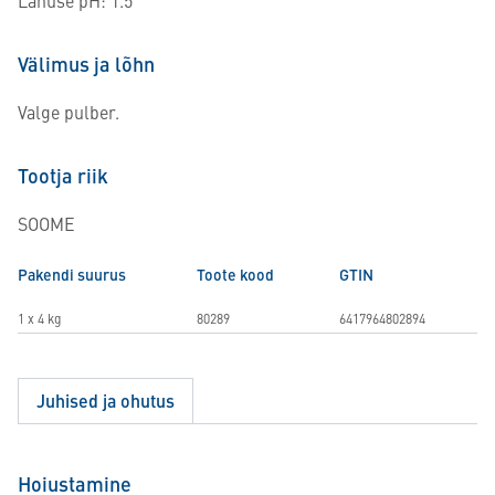
Lahuse pH: 1.5
Välimus ja lõhn
Valge pulber.
Tootja riik
SOOME
Pakendi suurus
Toote kood
GTIN
1 x 4 kg
80289
6417964802894
Juhised ja ohutus
Hoiustamine