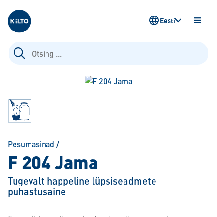
Kiilto Estonia
Eesti
AVA
MENÜ
Otsi:
Pesumasinad
/
F 204 Jama
Tugevalt happeline lüpsiseadmete
puhastusaine