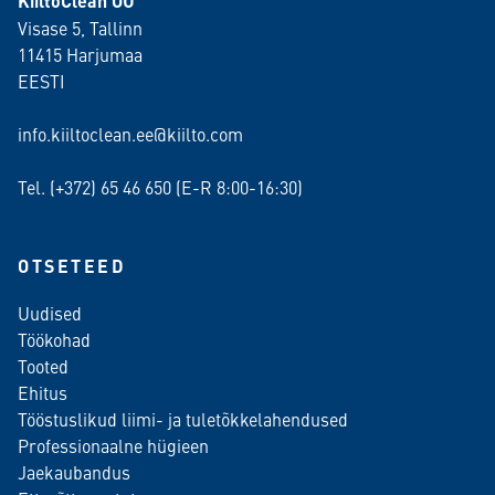
KiiltoClean OÜ
Visase 5, Tallinn
11415 Harjumaa
EESTI
info.kiiltoclean.ee@kiilto.com
Tel. (+372)
65 46 650
(E-R 8:00-16:30)
OTSETEED
Uudised
Töökohad
Tooted
Ehitus
Tööstuslikud liimi- ja tuletõkkelahendused
Professionaalne hügieen
Jaekaubandus