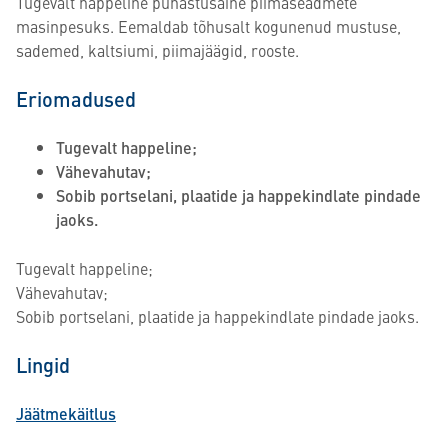
Tugevalt happeline puhastusaine piimaseadmete
masinpesuks. Eemaldab tõhusalt kogunenud mustuse,
sademed, kaltsiumi, piimajäägid, rooste.
Eriomadused
Tugevalt happeline;
Vähevahutav;
Sobib portselani, plaatide ja happekindlate pindade
jaoks.
Tugevalt happeline;
Vähevahutav;
Sobib portselani, plaatide ja happekindlate pindade jaoks.
Lingid
Jäätmekäitlus