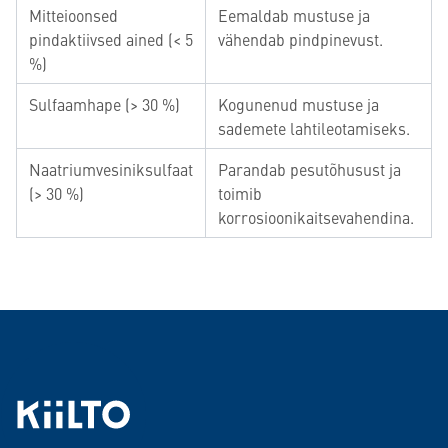
Mitteioonsed
Eemaldab mustuse ja
pindaktiivsed ained (< 5
vähendab pindpinevust.
%)
Sulfaamhape (> 30 %)
Kogunenud mustuse ja
sademete lahtileotamiseks.
Naatriumvesiniksulfaat
Parandab pesutõhusust ja
(> 30 %)
toimib
korrosioonikaitsevahendina.