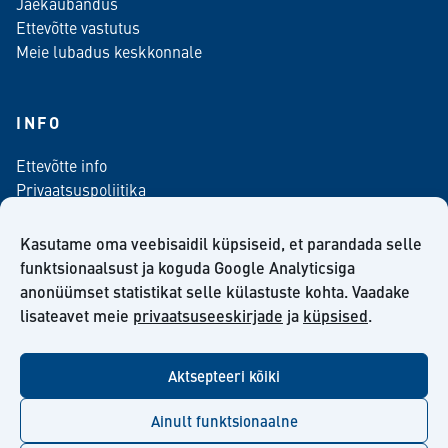
Jaekaubandus
Ettevõtte vastutus
Meie lubadus keskkonnale
INFO
Ettevõtte info
Privaatsuspoliitika
Kontaktinfo
Meediale
Kasutame oma veebisaidil küpsiseid, et parandada selle
Telli meie uudiskiri
funktsionaalsust ja koguda Google Analyticsiga
anonüümset statistikat selle külastuste kohta. Vaadake
Kiilto Eesti OÜ müügilepingu tingimused
lisateavet meie
privaatsuseeskirjade
ja
küpsised
.
Aktsepteeri kõiki
facebook
twitter
linkedin
youtube
Ainult funktsionaalne