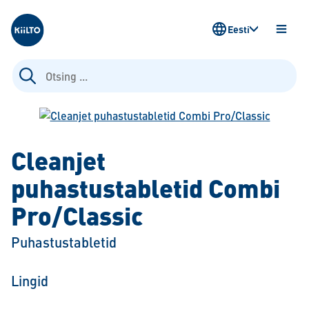
Kiilto Estonia
Eesti
AVA
MENÜ
Otsi:
Cleanjet
puhastustabletid Combi
Pro/Classic
Puhastustabletid
Lingid