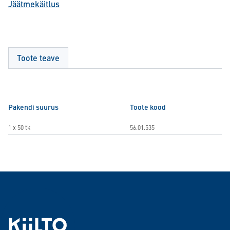
Jäätmekäitlus
Toote teave
Pakendi suurus
Toote kood
1 x 50 tk
56.01.535