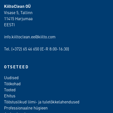
KiiltoClean OÜ
Visase 5, Tallinn
11415 Harjumaa
EESTI
info.kiiltoclean.ee@kiilto.com
Tel. (+372)
65 46 650
(E-R 8:00-16:30)
OTSETEED
Uudised
Töökohad
Tooted
Ehitus
Tööstuslikud liimi- ja tuletõkkelahendused
Professionaalne hügieen