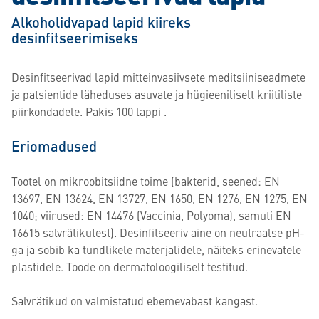
Alkoholidvapad lapid kiireks
desinfitseerimiseks
Desinfitseerivad lapid mitteinvasiivsete meditsiiniseadmete
ja patsientide läheduses asuvate ja hügieeniliselt kriitiliste
piirkondadele. Pakis 100 lappi .
Eriomadused
Tootel on mikroobitsiidne toime (bakterid, seened: EN
13697, EN 13624, EN 13727, EN 1650, EN 1276, EN 1275, EN
1040; viirused: EN 14476 (Vaccinia, Polyoma), samuti EN
16615 salvrätikutest). Desinfitseeriv aine on neutraalse pH-
ga ja sobib ka tundlikele materjalidele, näiteks erinevatele
plastidele. Toode on dermatoloogiliselt testitud.
Salvrätikud on valmistatud ebemevabast kangast.