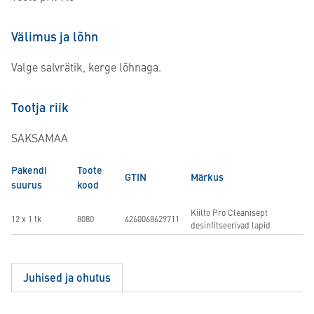
Välimus ja lõhn
Valge salvrätik, kerge lõhnaga.
Tootja riik
SAKSAMAA
Pakendi
Toote
GTIN
Märkus
suurus
kood
Kiilto Pro Cleanisept
12 x 1 tk
8080
4260068629711
desinfitseerivad lapid
Juhised ja ohutus