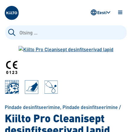
Kiilto Estonia
Eesti
AVA
MENÜ
Otsi:
Pindade desinfitseerimine
,
Pindade desinfitseerimine
/
Kiilto Pro Cleanisept
desinfitseerivad lapid