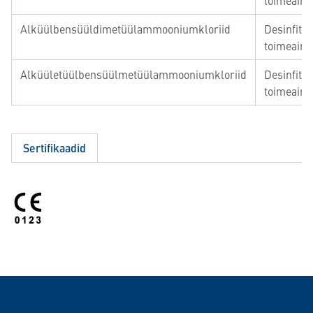
toimeaine
Alküülbensüüldimetüülammooniumkloriid
Desinfitse
toimeaine
Alküületüülbensüülmetüülammooniumkloriid
Desinfitse
toimeaine
Sertifikaadid