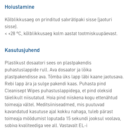
Hoiustamine
Kõlblikkusaeg on prinditud salvrätipaki sisse (jaoturi
sisse).
< +28 °C, kõlblikkusaeg kolm aastat tootmiskuupäevast.
Kasutusjuhend
Plastikust dosaatori sees on plastpakendis
puhastuslappide rull. Ava dosaator ja lõika
plastpakendisse ava. Tõmba üks lapp läbi kaane jaotusava.
Rebi lapp ära ja sulge pakendi kaas. Puhasta pind
Cleanisept Wipes puhastuslappidega, et pind oleksid
täielikult niisutatud. Hoia pind niiskena kogu ettenähtud
toimeaja vältel. Meditsiiniseadmed, mis puutuvad
kavandatud kasutuse ajal kokku nahaga, tuleb pärast
toimeaja möödumist loputada 15 sekundi jooksul voolava,
sobiva kvaliteediga vee all. Vastavalt EL-i