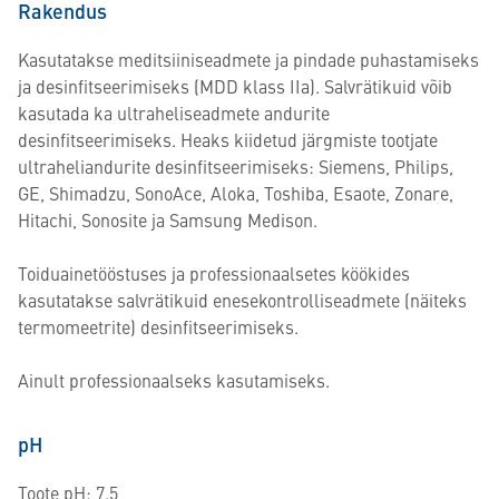
Rakendus
Kasutatakse meditsiiniseadmete ja pindade puhastamiseks
ja desinfitseerimiseks (MDD klass IIa). Salvrätikuid võib
kasutada ka ultraheliseadmete andurite
desinfitseerimiseks. Heaks kiidetud järgmiste tootjate
ultraheliandurite desinfitseerimiseks: Siemens, Philips,
GE, Shimadzu, SonoAce, Aloka, Toshiba, Esaote, Zonare,
Hitachi, Sonosite ja Samsung Medison.
Toiduainetööstuses ja professionaalsetes köökides
kasutatakse salvrätikuid enesekontrolliseadmete (näiteks
termomeetrite) desinfitseerimiseks.
Ainult professionaalseks kasutamiseks.
pH
Toote pH: 7.5