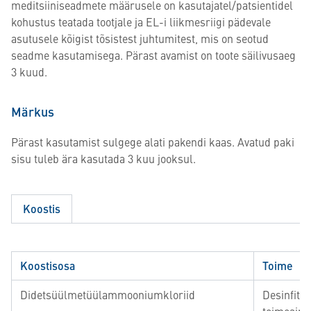
meditsiiniseadmete määrusele on kasutajatel/patsientidel
kohustus teatada tootjale ja EL-i liikmesriigi pädevale
asutusele kõigist tõsistest juhtumitest, mis on seotud
seadme kasutamisega. Pärast avamist on toote säilivusaeg
3 kuud.
Märkus
Pärast kasutamist sulgege alati pakendi kaas. Avatud paki
sisu tuleb ära kasutada 3 kuu jooksul.
Koostis
Koostisosa
Toime
Didetsüülmetüülammooniumkloriid
Desinfitse